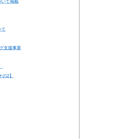
ついて掲載
いて
グ支援事業
】
その2】