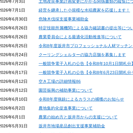
2026年7月3日
土地改良事業計画変更にかかる関係書類の縦覧に
2026年7月1日
経営を継承した小規模な水稲農家を応援します！
2026年6月30日
危険木伐採支援事業補助金
2026年6月26日
特定技能所属機関による協力確認書の提出等につ
2026年6月26日
農業委員会による最適化活動推進等について
2026年6月25日
令和8年度坂井市プロフェッショナル人材マッチン
2026年6月24日
クーリングシェルターの協力店舗を募集します
2026年6月22日
一般競争電子入札の公告【令和8年10月1日開札分
2026年6月17日
一般競争電子入札の公告【令和8年6月23日開札分
2026年6月12日
空き工場の詳細情報86
2026年6月12日
園芸振興の補助事業について
2026年6月10日
令和8年度猟銃によるカラスの捕獲のお知らせ
2026年6月2日
農地集約化促進事業について
2026年6月1日
農業の始め方と坂井市からの支援について
2026年5月31日
坂井市地場産品創出支援事業補助金