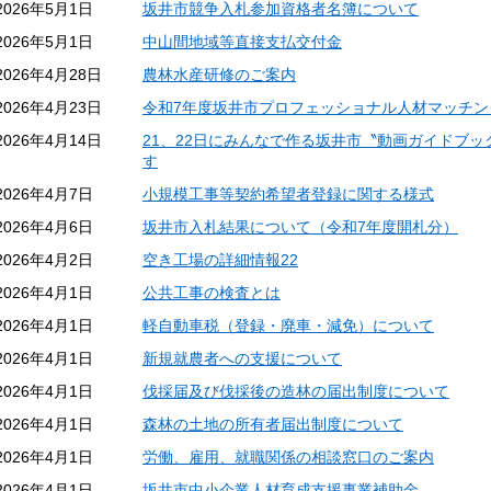
2026年5月1日
坂井市競争入札参加資格者名簿について
2026年5月1日
中山間地域等直接支払交付金
2026年4月28日
農林水産研修のご案内
2026年4月23日
令和7年度坂井市プロフェッショナル人材マッチン
2026年4月14日
21、22日にみんなで作る坂井市〝動画ガイドブッ
す
2026年4月7日
小規模工事等契約希望者登録に関する様式
2026年4月6日
坂井市入札結果について（令和7年度開札分）
2026年4月2日
空き工場の詳細情報22
2026年4月1日
公共工事の検査とは
2026年4月1日
軽自動車税（登録・廃車・減免）について
2026年4月1日
新規就農者への支援について
2026年4月1日
伐採届及び伐採後の造林の届出制度について
2026年4月1日
森林の土地の所有者届出制度について
2026年4月1日
労働、雇用、就職関係の相談窓口のご案内
2026年4月1日
坂井市中小企業人材育成支援事業補助金