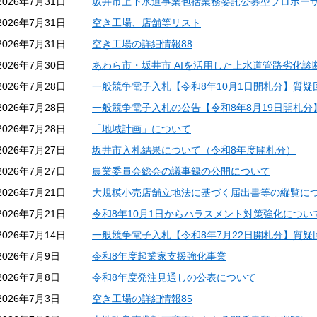
2026年7月31日
坂井市上下水道事業包括業務委託公募型プロポー
2026年7月31日
空き工場、店舗等リスト
2026年7月31日
空き工場の詳細情報88
2026年7月30日
あわら市・坂井市 AIを活用した上水道管路劣化
2026年7月28日
一般競争電子入札【令和8年10月1日開札分】質疑
2026年7月28日
一般競争電子入札の公告【令和8年8月19日開札分
2026年7月28日
「地域計画」について
2026年7月27日
坂井市入札結果について（令和8年度開札分）
2026年7月27日
農業委員会総会の議事録の公開について
2026年7月21日
大規模小売店舗立地法に基づく届出書等の縦覧に
2026年7月21日
令和8年10月1日からハラスメント対策強化につい
2026年7月14日
一般競争電子入札【令和8年7月22日開札分】質疑
2026年7月9日
令和8年度起業家支援強化事業
2026年7月8日
令和8年度発注見通しの公表について
2026年7月3日
空き工場の詳細情報85