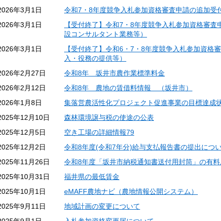
2026年3月1日
令和7・8年度競争入札参加資格審査申請の追加受
2026年3月1日
【受付終了】令和7・8年度競争入札参加資格審査
設コンサルタント業務等）
2026年3月1日
【受付終了】令和6・7・8年度競争入札参加資格
入・役務の提供等）
2026年2月27日
令和8年 坂井市農作業標準料金
2026年2月12日
令和8年 農地の賃借料情報 （坂井市）
2026年1月8日
集落営農活性化プロジェクト促進事業の目標達成
2025年12月10日
森林環境譲与税の使途の公表
2025年12月5日
空き工場の詳細情報79
2025年12月2日
令和8年度(令和7年分)給与支払報告書の提出につ
2025年11月26日
令和8年度「坂井市納税通知書送付用封筒」の有料
2025年10月31日
福井県の最低賃金
2025年10月1日
eMAFF農地ナビ（農地情報公開システム）
2025年9月11日
地域計画の変更について