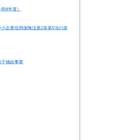
和8年度）
小企業信用保険法第2条第5項の規
利子補給事業