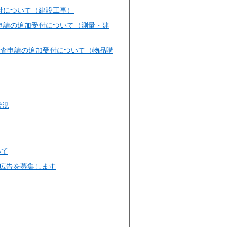
付について（建設工事）
申請の追加受付について（測量・建
審査申請の追加受付について（物品購
状況
いて
広告を募集します