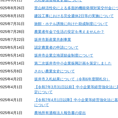
2025年9月1日
入札参加資格変更届について
2025年8月26日
里山林活性化による多面的機能発揮対策交付金に
2025年8月15日
建設工事における完全週休2日等の実施について
2025年7月31日
旅館・ホテル誘致に向けた助成制度について
2025年7月28日
農業者年金で生活の安定を考えませんか？
2025年7月22日
坂井市新産業共創事業
2025年5月14日
認定農業者の申請について
2025年5月14日
坂井市企業立地奨励金制度について
2025年5月14日
第二次坂井市中小企業振興計画を策定しました
2025年5月8日
さかい農業女史について
2025年4月2日
坂井市入札結果について（令和6年度開札分）
2025年4月1日
【令和7年3月31日以前】中小企業等経営強化法
定について
2025年4月1日
【令和7年4月1日以降】中小企業等経営強化法に
について
2025年4月1日
農地所有適格法人報告書の提出