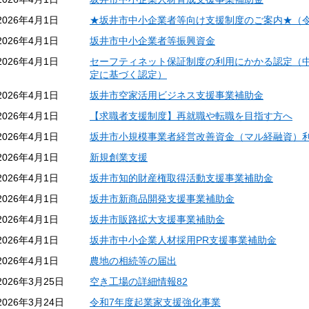
2026年4月1日
★坂井市中小企業者等向け支援制度のご案内★（令
2026年4月1日
坂井市中小企業者等振興資金
2026年4月1日
セーフティネット保証制度の利用にかかる認定（中
定に基づく認定）
2026年4月1日
坂井市空家活用ビジネス支援事業補助金
2026年4月1日
【求職者支援制度】再就職や転職を目指す方へ
2026年4月1日
坂井市小規模事業者経営改善資金（マル経融資）
2026年4月1日
新規創業支援
2026年4月1日
坂井市知的財産権取得活動支援事業補助金
2026年4月1日
坂井市新商品開発支援事業補助金
2026年4月1日
坂井市販路拡大支援事業補助金
2026年4月1日
坂井市中小企業人材採用PR支援事業補助金
2026年4月1日
農地の相続等の届出
2026年3月25日
空き工場の詳細情報82
2026年3月24日
令和7年度起業家支援強化事業