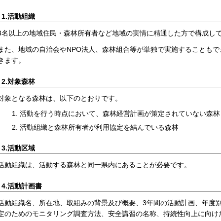
1.活動組織
3名以上の地域住民・森林所有者など地域の実情に精通した方で構成し
また、地域の自治会やNPO法人、森林組合等が単独で実施することもで
きます。
2.対象森林
対象となる森林は、以下のとおりです。
活動を行う時点において、森林経営計画が策定されていない森林
活動組織と森林所有者が利用協定を結んでいる森林
3.活動区域
活動組織は、活動する森林と同一県内にあることが必要です。
4.活動計画書
活動組織名、所在地、取組みの背景及び概要、3年間の活動計画、年度
定のためのモニタリング調査方法、安全講習の名称、持続性向上に向け