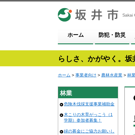
坂井市
Sakai 
ホーム
防犯・防災
らしさ、かがやく。坂
ホーム
>
事業者向け
>
農林水産業
>
林
林業
危険木伐採支援事業補助金
木こりの木育がっこう（1
学期）参加者募集！
緑の募金にご協力お願いし