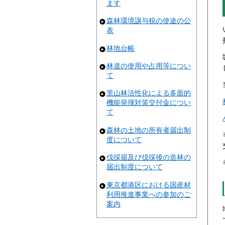
ます
森林環境譲与税の使途の公
表
林地台帳
林道の使用や占用等につい
て
里山林活性化による多面的
機能発揮対策交付金につい
て
森林の土地の所有者届出制
度について
伐採届及び伐採後の造林の
届出制度について
東京都港区における国産材
利用推進事業への参加のご
案内