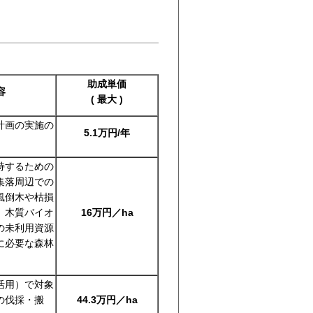
助成単価
容
( 最大 )
計画の実施の
5.1万円/年
持するための
集落周辺での
風倒木や枯損
、木質バイオ
16万円／ha
の未利用資源
に必要な森林
活用）で対象
の伐採・搬
44.3万円／ha