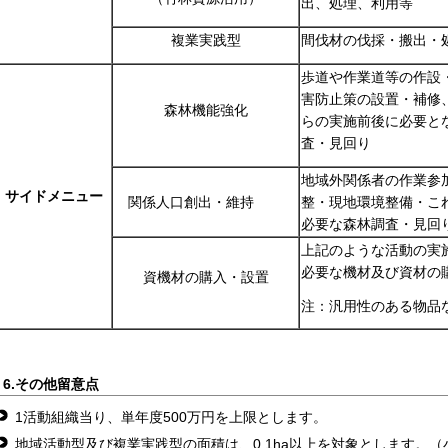
出、処理、利用等
複業実践型
間伐材の伐採・搬出・
歩道や作業道等の作設
害防止策の設置・補修
森林機能強化
らの実施前後に必要と
査・見回り
地域外関係者の作業参
サイドメニュー
関係人口創出・維持
整・現地環境整備・こ
必要な森林調査・見回
上記のような活動の実
必要な機材及び資材の
資機材の購入・設置
注：汎用性のある物品
6.その他留意点
1活動組織当り、単年度500万円を上限とします。
地域活動型及び複業実践型の面積は、0.1ha以上を対象とします。