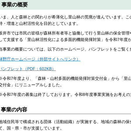
事業の概要
いま、人と森林との関わりが希薄化し里山林の荒廃が進んでいます。こ
持・増進と山村活性化を目的としています。
坂井市では市民の皆様が森林所有者等と協働して行う里山林の保全管理
して支援する「里山林活性化による多面的機能発揮対策」を令和7年度
当事業の概要については、以下のホームページ、パンフレットをご覧く
林野庁ホームページ（外部サイトへリンク）
パンフレット（PDF：602KB）
※令和7年度より、「森林・山村多面的機能発揮対策交付金」から「里
交付金」にリニューアルしました。
※令和7年度の募集は終了しております。令和8年度事業実施をお考え
事業の内容
地域住民等で構成される団体（活動組織）が実施する、地域の森林の保
て、国・県・市が支援しています。