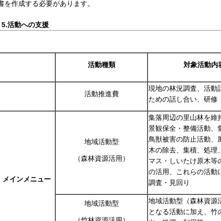
書を作成する必要があります。
5.活動への支援
活動種類
対象活動内
現地の林況調査、活動
活動推進費
ための話し合い、研修
集落周辺の里山林を維
景観保全・整備活動、
鳥獣被害の防止活動、
地域活動型
木の除去、集積、処理
（森林資源活用）
マス・しいたけ原木等
の活用、これらの活動
メインメニュー
調査・見回り
地域活動型（森林資源
地域活動型
となる活動に加え、竹
（竹林資源活用）