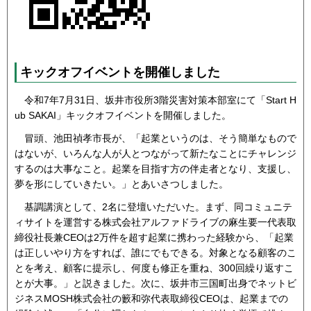
キックオフイベントを開催しました
令和7年7月31日、坂井市役所3階災害対策本部室にて「Start H
ub SAKAI」キックオフイベントを開催しました。
冒頭、池田禎孝市長が、「起業というのは、そう簡単なもので
はないが、いろんな人が人とつながって新たなことにチャレンジ
するのは大事なこと。起業を目指す方の伴走者となり、支援し、
夢を形にしていきたい。」とあいさつしました。
基調講演として、2名に登壇いただいた。まず、同コミュニテ
ィサイトを運営する株式会社アルファドライブの麻生要一代表取
締役社長兼CEOは2万件を超す起業に携わった経験から、「起業
は正しいやり方をすれば、誰にでもできる。対象となる顧客のこ
とを考え、顧客に提示し、何度も修正を重ね、300回繰り返すこ
とが大事。」と説きました。次に、坂井市三国町出身でネットビ
ジネスMOSH株式会社の籔和弥代表取締役CEOは、起業までの