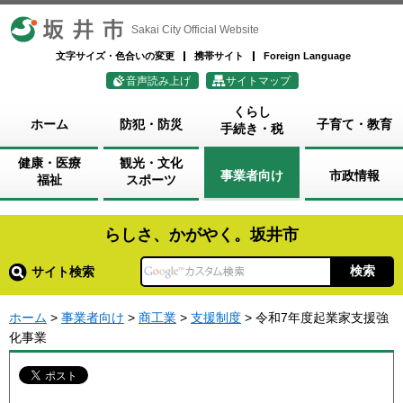
坂井市
Sakai City Official Website
文字サイズ・色合いの変更
携帯サイト
Foreign Language
音声読み上げ
サイトマップ
くらし
ホーム
防犯・防災
子育て・教育
手続き・税
健康・医療
観光・文化
事業者向け
市政情報
福祉
スポーツ
らしさ、かがやく。坂井市
サイト検索
ホーム
>
事業者向け
>
商工業
>
支援制度
> 令和7年度起業家支援強
化事業