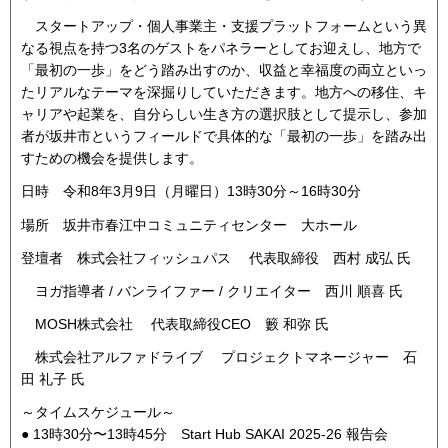
スタートアップ・個人事業主・支援プラットフォームという異
なる視点を持つ3名のゲストをパネラーとしてお迎えし、地方で
「最初の一歩」をどう踏み出すのか、収益と幸福度の両立といっ
たリアルなテーマを深掘りしていただきます。地方への移住、キ
ャリアや起業を、自分らしい生き方の選択肢として提示し、参加
者が坂井市というフィールドで具体的な「最初の一歩」を踏み出
すための機会を提供します。
日時 令和8年3月9日（月曜日）13時30分～16時30分
場所 坂井市春江中コミュニティセンター 大ホール
登壇者 株式会社フィッシュパス 代表取締役 西村 成弘 氏
ヨガ指導者 / バンライファー / クリエイター 西川 順喜 氏
MOSH株式会社 代表取締役CEO 籔 和弥 氏
株式会社アルファドライブ プロジェクトマネージャー 石
田 礼子 氏
～タイムスケジュール～
● 13時30分〜13時45分 Start Hub SAKAI 2025-26 報告会