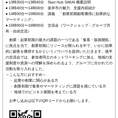
● 13時30分〜13時40分 Start Hub SAKAI 概要説明
● 13時40分〜14時00分 坂井市の魅力、支援内容紹介
● 14時00分〜15時00分 講義 「創業初期顧客獲得に効果的な
マーケティング」
● 15時00分〜16時00分 交流会（ワークショップ・グループ共
有・自由交流）
創業・起業初期の最大の課題の一つである「集客・販路開拓」
に焦点を当て、創業初期にリソースが限られる中で、いかに効果
的に顧客を獲得するかというノウハウを提供いただきます。後半
の交流会では、参加者同士のネットワーキングに加え、地域の支
援制度や資源への理解を深められるよう、グループに分かれての
活動を取り入れました。
～こんな方におすすめ～
・ 起業や創業に関心がある方
・ 創業初期で集客やマーケティングに課題を感じている方
・ 地域でのビジネス展開を考えている方
お申し込みは以下のQRコードからお願いします。