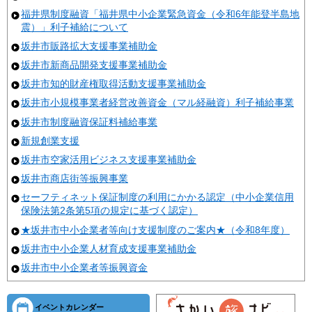
福井県制度融資「福井県中小企業緊急資金（令和6年能登半島地
震）」利子補給について
坂井市販路拡大支援事業補助金
坂井市新商品開発支援事業補助金
坂井市知的財産権取得活動支援事業補助金
坂井市小規模事業者経営改善資金（マル経融資）利子補給事業
坂井市制度融資保証料補給事業
新規創業支援
坂井市空家活用ビジネス支援事業補助金
坂井市商店街等振興事業
セーフティネット保証制度の利用にかかる認定（中小企業信用
保険法第2条第5項の規定に基づく認定）
★坂井市中小企業者等向け支援制度のご案内★（令和8年度）
坂井市中小企業人材育成支援事業補助金
坂井市中小企業者等振興資金
イベントカレンダー