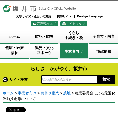
坂井市
Sakai City Official Website
文字サイズ・色合いの変更
携帯サイト
Foreign Language
音声読み上げ
サイトマップ
くらし
ホーム
防犯・防災
子育て・教育
手続き・税
健康・医療
観光・文化
事業者向け
市政情報
福祉
スポーツ
らしさ、かがやく。坂井市
サイト検索
ホーム
>
事業者向け
>
農林水産業
>
農地
> 農業委員会による最適化
活動推進等について