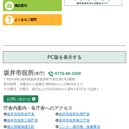
施設案内
よくあるご質問
PC版を表示する
坂井市役所
(本庁)
0776-66-1500
〒919-0592 福井県坂井市坂井町下新庄第1号1番地
受付時間：月曜日から金曜日 8時30分から17時15分まで
※土曜日、日曜日、祝日および12月29日から翌年1月3日までは除く
お問い合わせ
庁舎内案内・各庁舎へのアクセス
坂井市役所本庁舎
坂井市役所丸岡庁舎
坂井市役所三国庁舎
坂井市役所春江庁舎
個人情報保護方針
リンク・著作権・免責事項