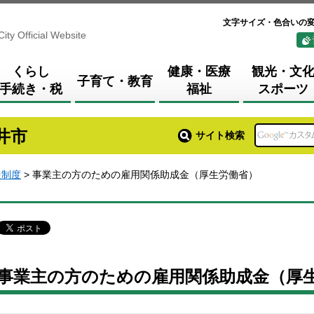
文字サイズ・色合いの
City Official Website
くらし
健康・医療
観光・文
子育て・教育
手続き・税
福祉
スポーツ
井市
サイト検索
援制度
> 事業主の方のための雇用関係助成金（厚生労働省）
事業主の方のための雇用関係助成金（厚