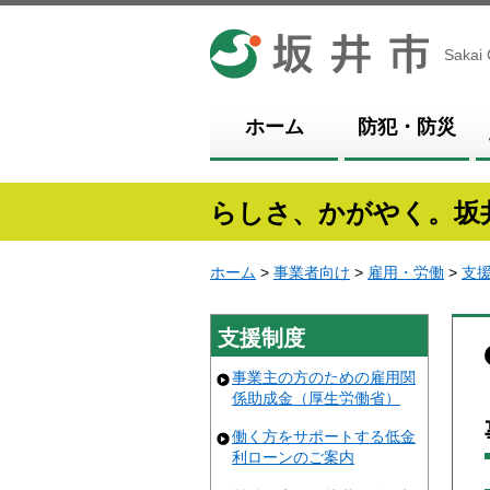
坂井市
Sakai 
ホーム
防犯・防災
らしさ、かがやく。坂
ホーム
>
事業者向け
>
雇用・労働
>
支
支援制度
事業主の方のための雇用関
係助成金（厚生労働省）
働く方をサポートする低金
利ローンのご案内