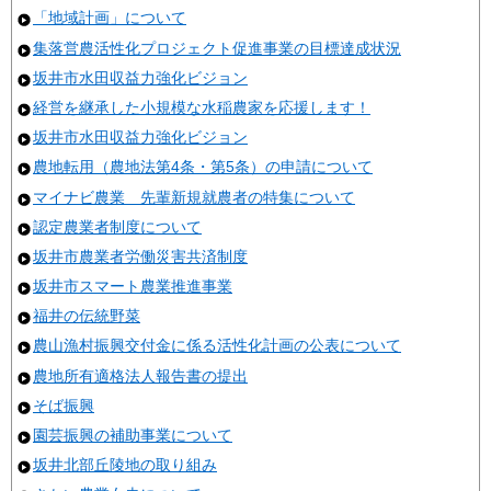
「地域計画」について
集落営農活性化プロジェクト促進事業の目標達成状況
坂井市水田収益力強化ビジョン
経営を継承した小規模な水稲農家を応援します！
坂井市水田収益力強化ビジョン
農地転用（農地法第4条・第5条）の申請について
マイナビ農業 先輩新規就農者の特集について
認定農業者制度について
坂井市農業者労働災害共済制度
坂井市スマート農業推進事業
福井の伝統野菜
農山漁村振興交付金に係る活性化計画の公表について
農地所有適格法人報告書の提出
そば振興
園芸振興の補助事業について
坂井北部丘陵地の取り組み