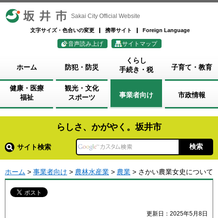
坂井市
Sakai City Official Website
文字サイズ・色合いの変更
携帯サイト
Foreign Language
音声読み上げ
サイトマップ
くらし
ホーム
防犯・防災
子育て・教育
手続き・税
健康・医療
観光・文化
事業者向け
市政情報
福祉
スポーツ
らしさ、かがやく。坂井市
サイト検索
ホーム
>
事業者向け
>
農林水産業
>
農業
> さかい農業女史について
更新日：2025年5月8日