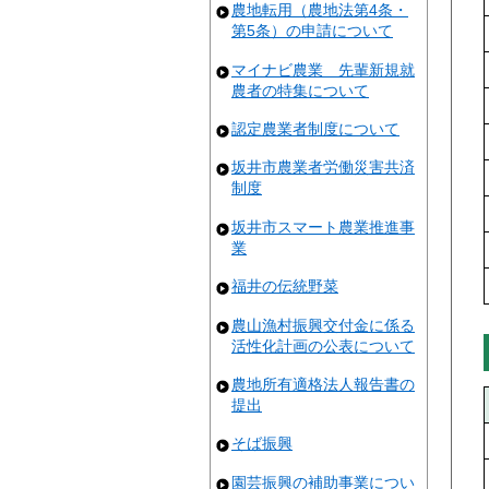
農地転用（農地法第4条・
第5条）の申請について
マイナビ農業 先輩新規就
農者の特集について
認定農業者制度について
坂井市農業者労働災害共済
制度
坂井市スマート農業推進事
業
福井の伝統野菜
農山漁村振興交付金に係る
活性化計画の公表について
農地所有適格法人報告書の
提出
そば振興
園芸振興の補助事業につい