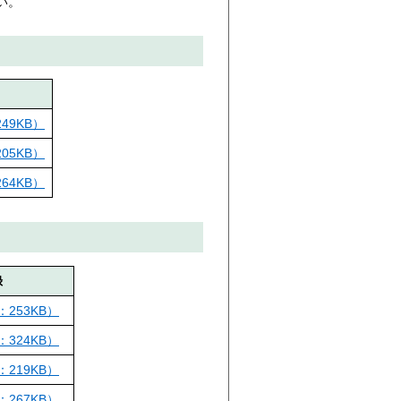
い。
49KB）
05KB）
64KB）
録
253KB）
324KB）
219KB）
267KB）