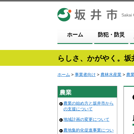
坂井市
Sakai 
ホーム
防犯・防災
らしさ、かがやく。坂
ホーム
>
事業者向け
>
農林水産業
>
農
農業
農業の始め方と坂井市から
の支援について
地域計画の変更について
農地集約化促進事業につい