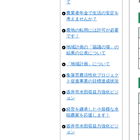
て
農業者年金で生活の安定を
考えませんか？
農地の転用には許可が必要
です！
地域計画の「協議の場」の
結果の公表について
「地域計画」について
集落営農活性化プロジェク
ト促進事業の目標達成状況
坂井市水田収益力強化ビジ
ョン
経営を継承した小規模な水
稲農家を応援します！
坂井市水田収益力強化ビジ
ョン