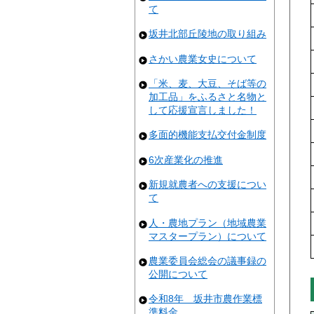
て
坂井北部丘陵地の取り組み
さかい農業女史について
「米、麦、大豆、そば等の
加工品」をふるさと名物と
して応援宣言しました！
多面的機能支払交付金制度
6次産業化の推進
新規就農者への支援につい
て
人・農地プラン（地域農業
マスタープラン）について
農業委員会総会の議事録の
公開について
令和8年 坂井市農作業標
準料金