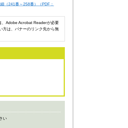
細（241番～258番）（PDF：
be Acrobat Readerが必要
持ちでない方は、バナーのリンク先から無
さい