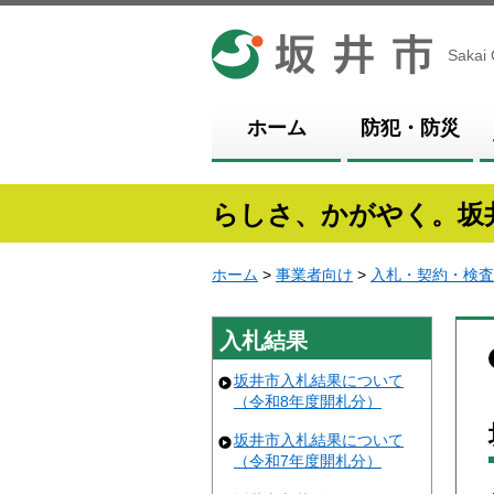
坂井市
Sakai 
ホーム
防犯・防災
らしさ、かがやく。坂
ホーム
>
事業者向け
>
入札・契約・検査
入札結果
坂井市入札結果について
（令和8年度開札分）
坂井市入札結果について
（令和7年度開札分）