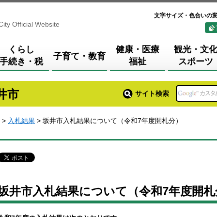
文字サイズ・色合いの
City Official Website
くらし
健康・医療
観光・文
子育て・教育
手続き・税
福祉
スポーツ
井市
サイト検索
>
入札結果
> 坂井市入札結果について（令和7年度開札分）
坂井市入札結果について（令和7年度開札