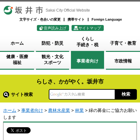
坂井市
Sakai City Official Website
文字サイズ・色合いの変更
携帯サイト
Foreign Language
音声読み上げ
サイトマップ
くらし
ホーム
防犯・防災
子育て・教育
手続き・税
健康・医療
観光・文化
事業者向け
市政情報
福祉
スポーツ
らしさ、かがやく。坂井市
サイト検索
ホーム
>
事業者向け
>
農林水産業
>
林業
> 緑の募金にご協力お願い
します