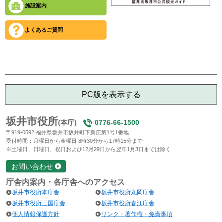
施設案内
よくあるご質問
PC版を表示する
坂井市役所
(本庁)
0776-66-1500
〒919-0592 福井県坂井市坂井町下新庄第1号1番地
受付時間：月曜日から金曜日 8時30分から17時15分まで
※土曜日、日曜日、祝日および12月29日から翌年1月3日までは除く
お問い合わせ
庁舎内案内・各庁舎へのアクセス
坂井市役所本庁舎
坂井市役所丸岡庁舎
坂井市役所三国庁舎
坂井市役所春江庁舎
個人情報保護方針
リンク・著作権・免責事項