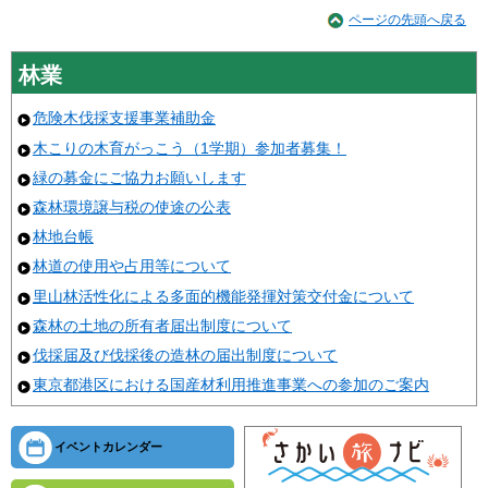
ページの先頭へ戻る
林業
危険木伐採支援事業補助金
木こりの木育がっこう（1学期）参加者募集！
緑の募金にご協力お願いします
森林環境譲与税の使途の公表
林地台帳
林道の使用や占用等について
里山林活性化による多面的機能発揮対策交付金について
森林の土地の所有者届出制度について
伐採届及び伐採後の造林の届出制度について
東京都港区における国産材利用推進事業への参加のご案内
イベントカレンダー