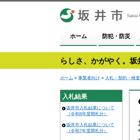
坂井市
Sakai 
ホーム
防犯・防災
らしさ、かがやく。坂
ホーム
>
事業者向け
>
入札・契約・検査
入札結果
坂井市入札結果について
（令和8年度開札分）
坂井市入札結果について
（令和7年度開札分）