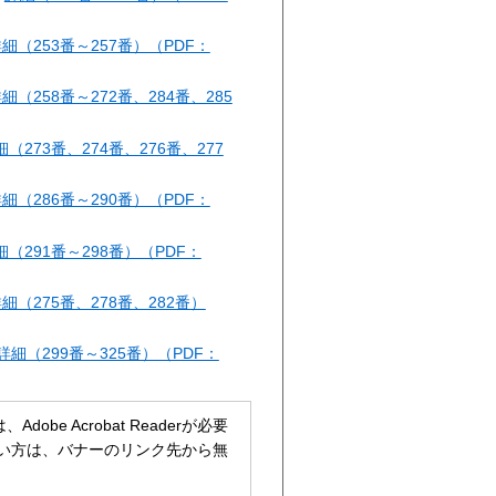
細（253番～257番）（PDF：
細（258番～272番、284番、285
細（273番、274番、276番、277
細（286番～290番）（PDF：
細（291番～298番）（PDF：
細（275番、278番、282番）
詳細（299番～325番）（PDF：
be Acrobat Readerが必要
持ちでない方は、バナーのリンク先から無