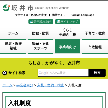
坂井市
Sakai City Official Website
文字サイズ・色合いの変更
携帯サイト
Foreign Language
音声読み上げ
サイトマップ
くらし
ホーム
防犯・防災
子育て・教育
手続き・税
健康・医療
観光・文化
事業者向け
市政情報
福祉
スポーツ
らしさ、かがやく。坂井市
サイト検索
ホーム
>
事業者向け
>
入札・契約・検査
> 入札制度
入札制度