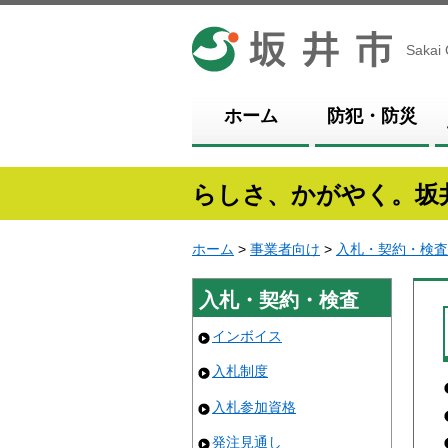
坂井市
Sakai 
ホーム
防犯・防災
らしさ、かがやく。坂
ホーム
>
事業者向け
>
入札・契約・検査
入札・契約・検査
インボイス
入札制度
入札参加資格
発注見通し