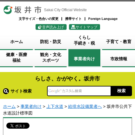
坂井市
Sakai City Official Website
文字サイズ・色合いの変更
携帯サイト
Foreign Language
音声読み上げ
サイトマップ
くらし
ホーム
防犯・防災
子育て・教育
手続き・税
健康・医療
観光・文化
事業者向け
市政情報
福祉
スポーツ
らしさ、かがやく。坂井市
サイト検索
ホーム
>
事業者向け
>
上下水道
>
給排水設備業者へ
> 坂井市公共下
水道設計標準図