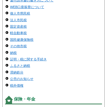
還付請求書の書き方について
WEB口座振替について
個人市県民税
法人市民税
固定資産税
軽自動車税
国民健康保険税
その他市税
納税
証明・税に関する手続き
ふるさと納税
滞納処分
公売のお知らせ
税外債権
保険・年金