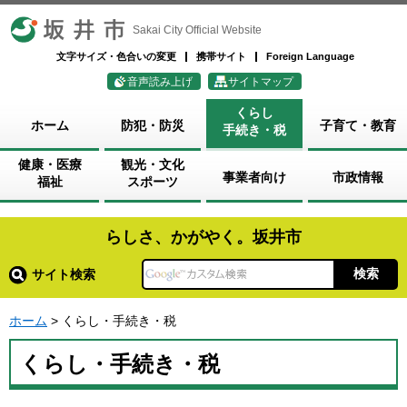
坂井市
Sakai City Official Website
文字サイズ・色合いの変更
携帯サイト
Foreign Language
音声読み上げ
サイトマップ
くらし
ホーム
防犯・防災
子育て・教育
手続き・税
健康・医療
観光・文化
事業者向け
市政情報
福祉
スポーツ
らしさ、かがやく。坂井市
サイト検索
ホーム
> くらし・手続き・税
くらし・手続き・税