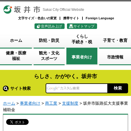
坂井市
Sakai City Official Website
文字サイズ・色合いの変更
携帯サイト
Foreign Language
音声読み上げ
サイトマップ
くらし
ホーム
防犯・防災
子育て・教育
手続き・税
健康・医療
観光・文化
事業者向け
市政情報
福祉
スポーツ
らしさ、かがやく。坂井市
サイト検索
ホーム
>
事業者向け
>
商工業
>
支援制度
> 坂井市販路拡大支援事業
補助金