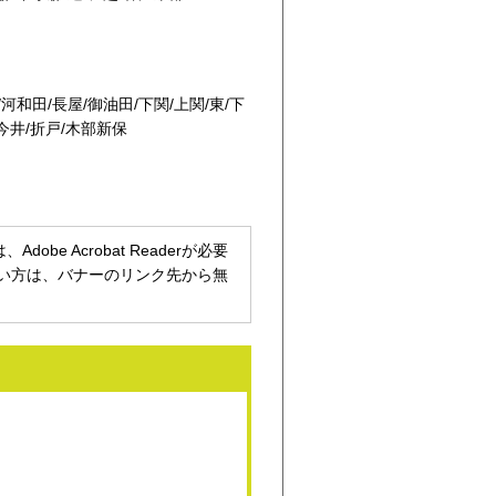
/河和田/長屋/御油田/下関/上関/東/下
/今井/折戸/木部新保
be Acrobat Readerが必要
持ちでない方は、バナーのリンク先から無