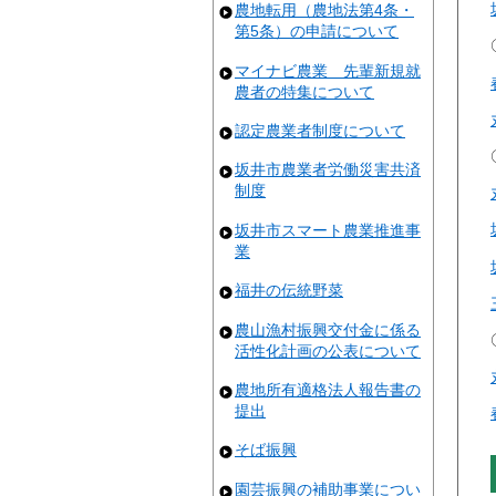
農地転用（農地法第4条・
第5条）の申請について
マイナビ農業 先輩新規就
農者の特集について
認定農業者制度について
坂井市農業者労働災害共済
制度
坂井市スマート農業推進事
業
福井の伝統野菜
農山漁村振興交付金に係る
活性化計画の公表について
農地所有適格法人報告書の
提出
そば振興
園芸振興の補助事業につい