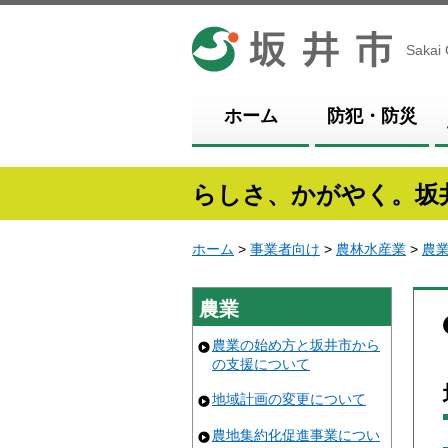
坂井市
Sakai 
ホーム
防犯・防災
らしさ、かがやく。坂
ホーム
>
事業者向け
>
農林水産業
>
農
農業
農業の始め方と坂井市から
の支援について
地域計画の変更について
農地集約化促進事業につい