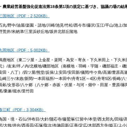
・農業経営基盤強化促進法第18条第1項の規定に基づき、協議の場の結
三国地区（PDF：2,520KB）
石丸/野中/油屋/楽園・請地/川崎/池見/竹松/西今市/藤沢/玉江/平山/池上/加
野荒井/米納津/三里浜砂丘地/坂井北部丘陵地
丸岡地区（PDF：5,002KB）
鳴鹿地区（東二ツ屋・上金星・楽間・為安・寄永・下久米田上・下久米
元）/友末/坪ノ内/北横地/磯部地区（南横地・羽崎・宇随・磯部福庄・
安田・八丁）/四ツ屋/熊堂/反保/上安田/安田新/儀間/牛ケ島/高瀬/豊原高瀬
山崎三ケ/末政/新間/一本田福所/一本田中/舟寄1区～4区/舟寄5区/長崎/八ツ
長畝/女形谷/八ケ郷（八ケ郷・赤坂・伏屋・与河・畑中・田屋・豊原/篠岡
黒/乗兼/堀水/里竹田
春江町（PDF：3,304KB）
為国・境・石仏/沖布目/大針/随応寺/藤鷲塚/江留中/本堂/西太郎丸/田端/高
沢/大牧/井向/西長田/石塚/取次/布施田新/正善/定広/木部西方寺/姫王/上小