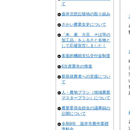
て
坂井北部丘陵地の取り組み
さかい農業女史について
「米、麦、大豆、そば等の
加工品」をふるさと名物と
して応援宣言しました！
多面的機能支払交付金制度
6次産業化の推進
新規就農者への支援につい
て
人・農地プラン（地域農業
マスタープラン）について
農業委員会総会の議事録の
公開について
令和8年 坂井市農作業標
準料金