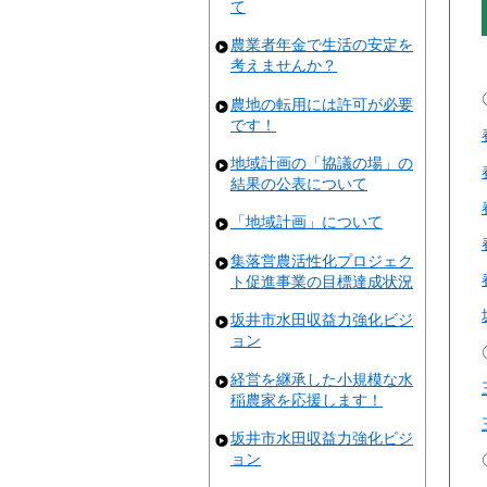
て
農業者年金で生活の安定を
考えませんか？
農地の転用には許可が必要
です！
地域計画の「協議の場」の
結果の公表について
「地域計画」について
集落営農活性化プロジェク
ト促進事業の目標達成状況
坂井市水田収益力強化ビジ
ョン
経営を継承した小規模な水
稲農家を応援します！
坂井市水田収益力強化ビジ
ョン