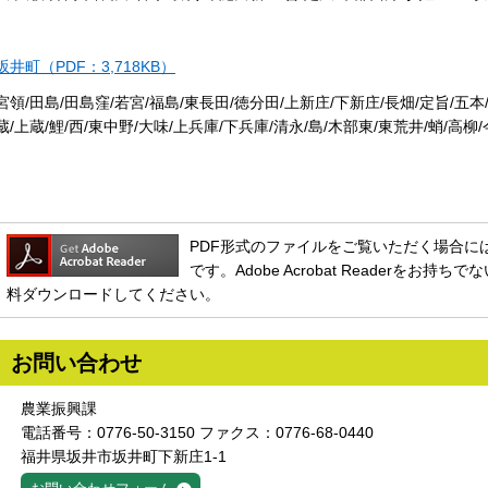
坂井町（PDF：3,718KB）
宮領/田島/田島窪/若宮/福島/東長田/徳分田/上新庄/下新庄/長畑/定旨/五本
蔵/上蔵/鯉/西/東中野/大味/上兵庫/下兵庫/清永/島/木部東/東荒井/蛸/高柳
PDF形式のファイルをご覧いただく場合には、Ado
です。Adobe Acrobat Readerをお
料ダウンロードしてください。
お問い合わせ
農業振興課
電話番号：0776-50-3150 ファクス：0776-68-0440
福井県坂井市坂井町下新庄1-1