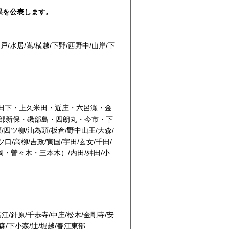
果を公表します。
戸/水居/嵩/横越/下野/西野中/山岸/下
田下・上久米田・近庄・六呂瀬・金
磯部新保・磯部島・四朗丸・今市・下
/四ツ柳/油為頭/板倉/野中山王/大森/
口/高柳/吉政/寅国/宇田/玄女/千田/
・曽々木・三本木）/内田/舛田/小
江/針原/千歩寺/中庄/松木/金剛寺/安
森/下小森/辻/堀越/春江東部