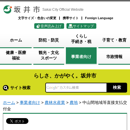
坂井市
Sakai City Official Website
文字サイズ・色合いの変更
携帯サイト
Foreign Language
音声読み上げ
サイトマップ
くらし
ホーム
防犯・防災
子育て・教育
手続き・税
健康・医療
観光・文化
事業者向け
市政情報
福祉
スポーツ
らしさ、かがやく。坂井市
サイト検索
ホーム
>
事業者向け
>
農林水産業
>
農地
> 中山間地域等直接支払交
付金