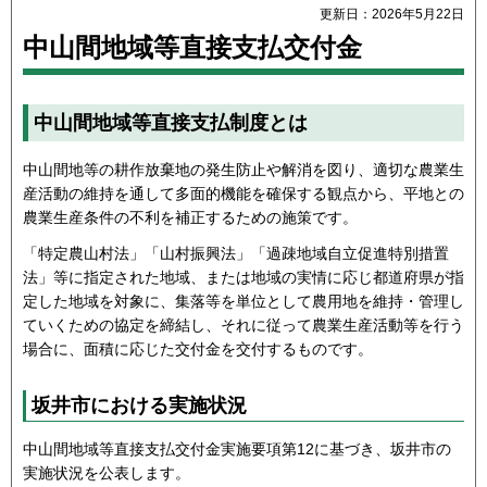
更新日：2026年5月22日
中山間地域等直接支払交付金
中山間地域等直接支払制度とは
中山間地等の耕作放棄地の発生防止や解消を図り、適切な農業生
産活動の維持を通して多面的機能を確保する観点から、平地との
農業生産条件の不利を補正するための施策です。
「特定農山村法」「山村振興法」「過疎地域自立促進特別措置
法」等に指定された地域、または地域の実情に応じ都道府県が指
定した地域を対象に、集落等を単位として農用地を維持・管理し
ていくための協定を締結し、それに従って農業生産活動等を行う
場合に、面積に応じた交付金を交付するものです。
坂井市における実施状況
中山間地域等直接支払交付金実施要項第12に基づき、坂井市の
実施状況を公表します。