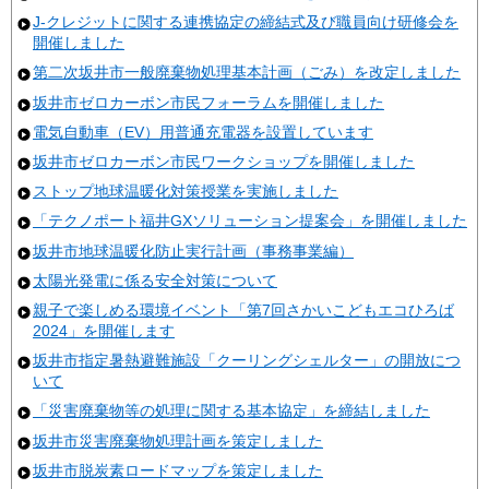
J-クレジットに関する連携協定の締結式及び職員向け研修会を
開催しました
第二次坂井市一般廃棄物処理基本計画（ごみ）を改定しました
坂井市ゼロカーボン市民フォーラムを開催しました
電気自動車（EV）用普通充電器を設置しています
坂井市ゼロカーボン市民ワークショップを開催しました
ストップ地球温暖化対策授業を実施しました
「テクノポート福井GXソリューション提案会」を開催しました
坂井市地球温暖化防止実行計画（事務事業編）
太陽光発電に係る安全対策について
親子で楽しめる環境イベント「第7回さかいこどもエコひろば
2024」を開催します
坂井市指定暑熱避難施設「クーリングシェルター」の開放につ
いて
「災害廃棄物等の処理に関する基本協定」を締結しました
坂井市災害廃棄物処理計画を策定しました
坂井市脱炭素ロードマップを策定しました