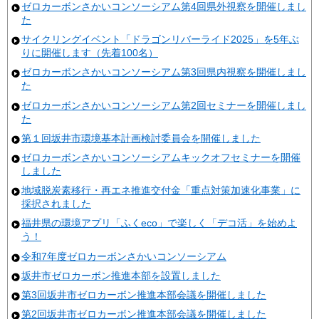
ゼロカーボンさかいコンソーシアム第4回県外視察を開催しまし
た
サイクリングイベント「ドラゴンリバーライド2025」を5年ぶ
りに開催します（先着100名）
ゼロカーボンさかいコンソーシアム第3回県内視察を開催しまし
た
ゼロカーボンさかいコンソーシアム第2回セミナーを開催しまし
た
第１回坂井市環境基本計画検討委員会を開催しました
ゼロカーボンさかいコンソーシアムキックオフセミナーを開催
しました
地域脱炭素移行・再エネ推進交付金「重点対策加速化事業」に
採択されました
福井県の環境アプリ「ふくeco」で楽しく「デコ活」を始めよ
う！
令和7年度ゼロカーボンさかいコンソーシアム
坂井市ゼロカーボン推進本部を設置しました
第3回坂井市ゼロカーボン推進本部会議を開催しました
第2回坂井市ゼロカーボン推進本部会議を開催しました