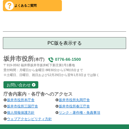
よくあるご質問
PC版を表示する
坂井市役所
(本庁)
0776-66-1500
〒919-0592 福井県坂井市坂井町下新庄第1号1番地
受付時間：月曜日から金曜日 8時30分から17時15分まで
※土曜日、日曜日、祝日および12月29日から翌年1月3日までは除く
お問い合わせ
庁舎内案内・各庁舎へのアクセス
坂井市役所本庁舎
坂井市役所丸岡庁舎
坂井市役所三国庁舎
坂井市役所春江庁舎
個人情報保護方針
リンク・著作権・免責事項
ウェブアクセシビリティ方針