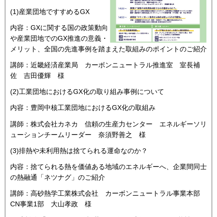
(1)産業団地ですすめるGX
内容：GXに関する国の政策動向
や産業団地でのGX推進の意義・
メリット、全国の先進事例を踏まえた取組みのポイントのご紹介
講師：近畿経済産業局 カーボンニュートラル推進室 室長補
佐 吉田優輝 様
(2)工業団地におけるGX化の取り組み事例について
内容：豊岡中核工業団地におけるGX化の取組み
講師：株式会社カネカ 信頼の生産力センター エネルギーソリ
ューションチームリーダー 奈須野善之 様
(3)排熱や未利用熱は捨てられる運命なのか？
内容：捨てられる熱を価値ある地域のエネルギーへ、企業間同士
の熱融通「ネツナグ」のご紹介
講師：高砂熱学工業株式会社 カーボンニュートラル事業本部
CN事業1部 大山孝政 様