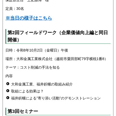
保証部主任 土肥朋博 様
定員：30名
※当日の様子はこちら
第2回フィールドワーク（企業価値向上編と同日
開催）
日時：令和8年10月2日（金曜日）午後
場所：大和金属工業株式会社（越前市粟田部町79字横枕1番8）
テーマ：コスト削減の手法を知る
内容
大和金属工業、福井鋲螺の取組み紹介
取組による効果は？
福井鋲螺による”寄り添い活動”のデモンストレーション
第3回セミナー