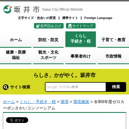
坂井市
Sakai City Official Website
文字サイズ・色合いの変更
携帯サイト
Foreign Language
音声読み上げ
サイトマップ
くらし
ホーム
防犯・防災
子育て・教育
手続き・税
健康・医療
観光・文化
事業者向け
市政情報
福祉
スポーツ
らしさ、かがやく。坂井市
サイト検索
ホーム
>
くらし・手続き・税
>
環境
>
環境施策
> 令和8年度ゼロカ
ーボンさかいコンソーシアム