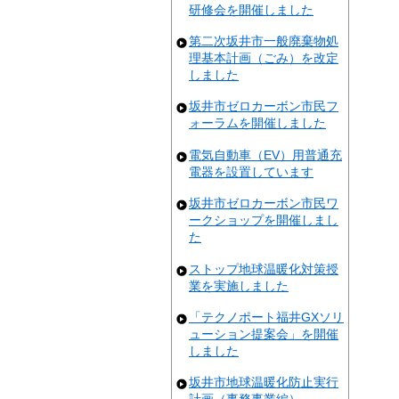
研修会を開催しました
第二次坂井市一般廃棄物処
理基本計画（ごみ）を改定
しました
坂井市ゼロカーボン市民フ
ォーラムを開催しました
電気自動車（EV）用普通充
電器を設置しています
坂井市ゼロカーボン市民ワ
ークショップを開催しまし
た
ストップ地球温暖化対策授
業を実施しました
「テクノポート福井GXソリ
ューション提案会」を開催
しました
坂井市地球温暖化防止実行