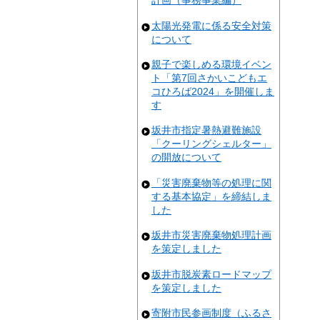
計画（事務事業編）
太陽光発電に係る安全対策
について
親子で楽しめる環境イベン
ト「第7回さかいこどもエ
コひろば2024」を開催しま
す
坂井市指定暑熱避難施設
「クーリングシェルター」
の開放について
「災害廃棄物等の処理に関
する基本協定」を締結しま
した
坂井市災害廃棄物処理計画
を策定しました
坂井市脱炭素ロードマップ
を策定しました
寄附市民参画制度（ふるさ