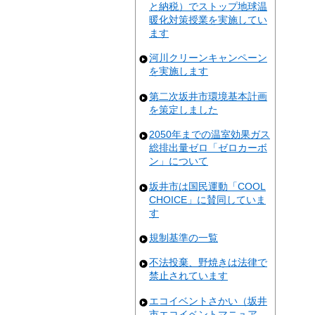
と納税）でストップ地球温
暖化対策授業を実施してい
ます
河川クリーンキャンペーン
を実施します
第二次坂井市環境基本計画
を策定しました
2050年までの温室効果ガス
総排出量ゼロ「ゼロカーボ
ン」について
坂井市は国民運動「COOL
CHOICE」に賛同していま
す
規制基準の一覧
不法投棄、野焼きは法律で
禁止されています
エコイベントさかい（坂井
市エコイベントマニュア