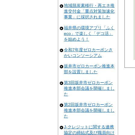
地域脱炭素移行・再エネ推
進交付金「重点対策加速化
事業」に採択されました
福井県の環境アプリ「ふく
eco」で楽しく「デコ活」
を始めよう！
令和7年度ゼロカーボンさ
かいコンソーシアム
坂井市ゼロカーボン推進本
部を設置しました
第3回坂井市ゼロカーボン
推進本部会議を開催しまし
た
第2回坂井市ゼロカーボン
推進本部会議を開催しまし
た
J-クレジットに関する連携
協定の締結式及び職員向け