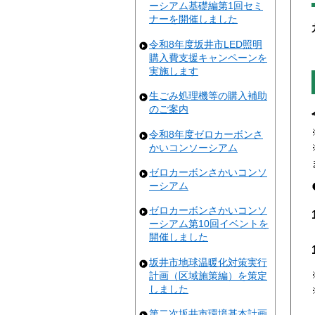
ーシアム基礎編第1回セミ
ナーを開催しました
令和8年度坂井市LED照明
購入費支援キャンペーンを
実施します
生ごみ処理機等の購入補助
のご案内
令和8年度ゼロカーボンさ
かいコンソーシアム
ゼロカーボンさかいコンソ
ーシアム
ゼロカーボンさかいコンソ
ーシアム第10回イベントを
開催しました
坂井市地球温暖化対策実行
計画（区域施策編）を策定
しました
第二次坂井市環境基本計画