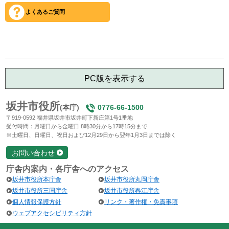
よくあるご質問
PC版を表示する
坂井市役所
(本庁)
0776-66-1500
〒919-0592 福井県坂井市坂井町下新庄第1号1番地
受付時間：月曜日から金曜日 8時30分から17時15分まで
※土曜日、日曜日、祝日および12月29日から翌年1月3日までは除く
お問い合わせ
庁舎内案内・各庁舎へのアクセス
坂井市役所本庁舎
坂井市役所丸岡庁舎
坂井市役所三国庁舎
坂井市役所春江庁舎
個人情報保護方針
リンク・著作権・免責事項
ウェブアクセシビリティ方針