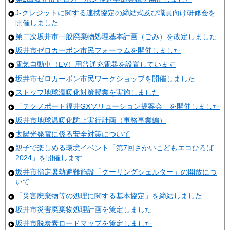
J-クレジットに関する連携協定の締結式及び職員向け研修会を
開催しました
第二次坂井市一般廃棄物処理基本計画（ごみ）を改定しました
坂井市ゼロカーボン市民フォーラムを開催しました
電気自動車（EV）用普通充電器を設置しています
坂井市ゼロカーボン市民ワークショップを開催しました
ストップ地球温暖化対策授業を実施しました
「テクノポート福井GXソリューション提案会」を開催しました
坂井市地球温暖化防止実行計画（事務事業編）
太陽光発電に係る安全対策について
親子で楽しめる環境イベント「第7回さかいこどもエコひろば
2024」を開催します
坂井市指定暑熱避難施設「クーリングシェルター」の開放につ
いて
「災害廃棄物等の処理に関する基本協定」を締結しました
坂井市災害廃棄物処理計画を策定しました
坂井市脱炭素ロードマップを策定しました