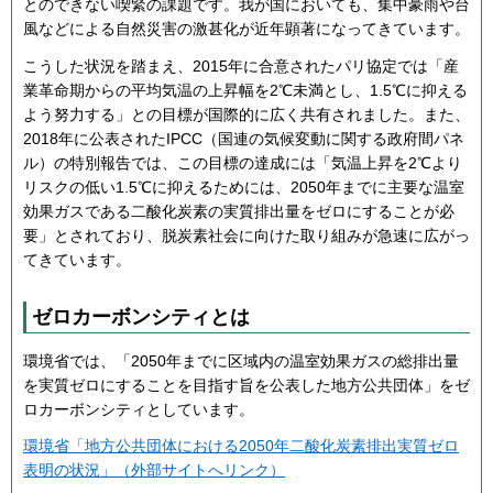
とのできない喫緊の課題です。我が国においても、集中豪雨や台
風などによる自然災害の激甚化が近年顕著になってきています。
こうした状況を踏まえ、2015年に合意されたパリ協定では「産
業革命期からの平均気温の上昇幅を2℃未満とし、1.5℃に抑える
よう努力する」との目標が国際的に広く共有されました。また、
2018年に公表されたIPCC（国連の気候変動に関する政府間パネ
ル）の特別報告では、この目標の達成には「気温上昇を2℃より
リスクの低い1.5℃に抑えるためには、2050年までに主要な温室
効果ガスである二酸化炭素の実質排出量をゼロにすることが必
要」とされており、脱炭素社会に向けた取り組みが急速に広がっ
てきています。
ゼロカーボンシティとは
環境省では、「2050年までに区域内の温室効果ガスの総排出量
を実質ゼロにすることを目指す旨を公表した地方公共団体」をゼ
ロカーボンシティとしています。
環境省「地方公共団体における2050年二酸化炭素排出実質ゼロ
表明の状況」（外部サイトへリンク）