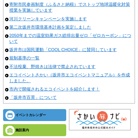
寄附市民参画制度（ふるさと納税）でストップ地球温暖化対策
授業を実施しています
河川クリーンキャンペーンを実施します
第二次坂井市環境基本計画を策定しました
2050年までの温室効果ガス総排出量ゼロ「ゼロカーボン」につ
いて
坂井市は国民運動「COOL CHOICE」に賛同しています
規制基準の一覧
不法投棄、野焼きは法律で禁止されています
エコイベントさかい（坂井市エコイベントマニュアル）を作成
しました。
市内で開催されるエコイベントを紹介します！
「坂井市百景」について
イベントカレンダー
施設案内