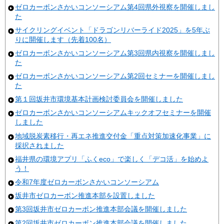
ゼロカーボンさかいコンソーシアム第4回県外視察を開催しまし
た
サイクリングイベント「ドラゴンリバーライド2025」を5年ぶ
りに開催します（先着100名）
ゼロカーボンさかいコンソーシアム第3回県内視察を開催しまし
た
ゼロカーボンさかいコンソーシアム第2回セミナーを開催しまし
た
第１回坂井市環境基本計画検討委員会を開催しました
ゼロカーボンさかいコンソーシアムキックオフセミナーを開催
しました
地域脱炭素移行・再エネ推進交付金「重点対策加速化事業」に
採択されました
福井県の環境アプリ「ふくeco」で楽しく「デコ活」を始めよ
う！
令和7年度ゼロカーボンさかいコンソーシアム
坂井市ゼロカーボン推進本部を設置しました
第3回坂井市ゼロカーボン推進本部会議を開催しました
第2回坂井市ゼロカーボン推進本部会議を開催しました