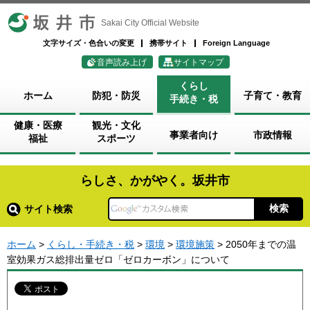
坂井市
Sakai City Official Website
文字サイズ・色合いの変更
携帯サイト
Foreign Language
音声読み上げ
サイトマップ
くらし
ホーム
防犯・防災
子育て・教育
手続き・税
健康・医療
観光・文化
事業者向け
市政情報
福祉
スポーツ
らしさ、かがやく。坂井市
サイト検索
ホーム
>
くらし・手続き・税
>
環境
>
環境施策
> 2050年までの温
室効果ガス総排出量ゼロ「ゼロカーボン」について