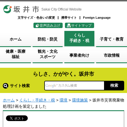
坂井市
Sakai City Official Website
文字サイズ・色合いの変更
携帯サイト
Foreign Language
音声読み上げ
サイトマップ
くらし
ホーム
防犯・防災
子育て・教育
手続き・税
健康・医療
観光・文化
事業者向け
市政情報
福祉
スポーツ
らしさ、かがやく。坂井市
サイト検索
ホーム
>
くらし・手続き・税
>
環境
>
環境施策
> 坂井市災害廃棄物
処理計画を策定しました