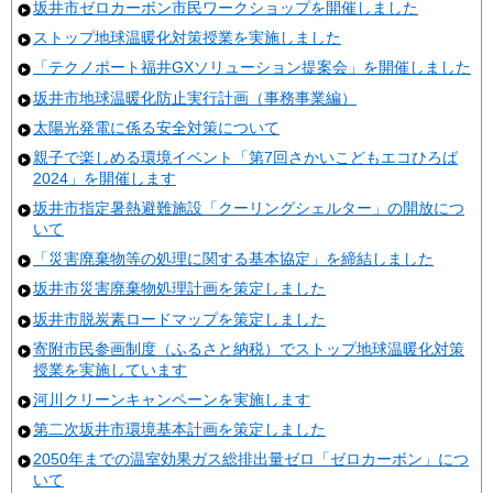
坂井市ゼロカーボン市民ワークショップを開催しました
ストップ地球温暖化対策授業を実施しました
「テクノポート福井GXソリューション提案会」を開催しました
坂井市地球温暖化防止実行計画（事務事業編）
太陽光発電に係る安全対策について
親子で楽しめる環境イベント「第7回さかいこどもエコひろば
2024」を開催します
坂井市指定暑熱避難施設「クーリングシェルター」の開放につ
いて
「災害廃棄物等の処理に関する基本協定」を締結しました
坂井市災害廃棄物処理計画を策定しました
坂井市脱炭素ロードマップを策定しました
寄附市民参画制度（ふるさと納税）でストップ地球温暖化対策
授業を実施しています
河川クリーンキャンペーンを実施します
第二次坂井市環境基本計画を策定しました
2050年までの温室効果ガス総排出量ゼロ「ゼロカーボン」につ
いて