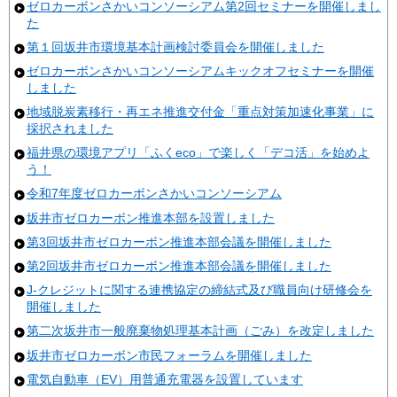
ゼロカーボンさかいコンソーシアム第2回セミナーを開催しまし
た
第１回坂井市環境基本計画検討委員会を開催しました
ゼロカーボンさかいコンソーシアムキックオフセミナーを開催
しました
地域脱炭素移行・再エネ推進交付金「重点対策加速化事業」に
採択されました
福井県の環境アプリ「ふくeco」で楽しく「デコ活」を始めよ
う！
令和7年度ゼロカーボンさかいコンソーシアム
坂井市ゼロカーボン推進本部を設置しました
第3回坂井市ゼロカーボン推進本部会議を開催しました
第2回坂井市ゼロカーボン推進本部会議を開催しました
J-クレジットに関する連携協定の締結式及び職員向け研修会を
開催しました
第二次坂井市一般廃棄物処理基本計画（ごみ）を改定しました
坂井市ゼロカーボン市民フォーラムを開催しました
電気自動車（EV）用普通充電器を設置しています