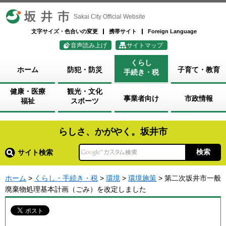
坂井市
Sakai City Official Website
文字サイズ・色合いの変更
携帯サイト
Foreign Language
音声読み上げ
サイトマップ
くらし
ホーム
防犯・防災
子育て・教育
手続き・税
健康・医療
観光・文化
事業者向け
市政情報
福祉
スポーツ
らしさ、かがやく。坂井市
サイト検索
ホーム
>
くらし・手続き・税
>
環境
>
環境施策
> 第二次坂井市一般
廃棄物処理基本計画（ごみ）を改定しました