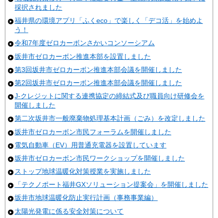
採択されました
福井県の環境アプリ「ふくeco」で楽しく「デコ活」を始めよ
う！
令和7年度ゼロカーボンさかいコンソーシアム
坂井市ゼロカーボン推進本部を設置しました
第3回坂井市ゼロカーボン推進本部会議を開催しました
第2回坂井市ゼロカーボン推進本部会議を開催しました
J-クレジットに関する連携協定の締結式及び職員向け研修会を
開催しました
第二次坂井市一般廃棄物処理基本計画（ごみ）を改定しました
坂井市ゼロカーボン市民フォーラムを開催しました
電気自動車（EV）用普通充電器を設置しています
坂井市ゼロカーボン市民ワークショップを開催しました
ストップ地球温暖化対策授業を実施しました
「テクノポート福井GXソリューション提案会」を開催しました
坂井市地球温暖化防止実行計画（事務事業編）
太陽光発電に係る安全対策について