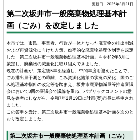
更新日：2025年3月21日
第二次坂井市一般廃棄物処理基本計
画（ごみ）を改定しました
本市では、市民、事業者、行政が一体となった廃棄物の排出削減
および再資源化に向けた方策、効率的な廃棄物処理体制等を規定
した「第二次坂井市一般廃棄物処理基本計画」を令和2年3月に
策定し、廃棄物の減量化に取り組んできました。
現在の計画が、策定後5年を経過し、中間年度を迎えたことで、
ごみ排出量予測との乖離、ごみ資源化施策の状況の変化、国のご
み処理基本指針の改定等を踏まえ、坂井市廃棄物減量等推進審議
会において3回の審議会で議論を重ね、パブリックコメントの意
見を参考にしながら、令和7年2月19日に計画(案)市長に答申され
ました。
この答申を受け、第二次坂井市一般廃棄物処理基本計画を次のと
おり改定しました。
第二次坂井市一般廃棄物処理基本計画（ごみ）