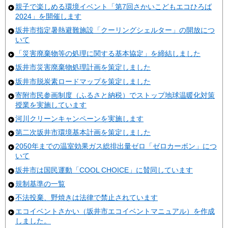
親子で楽しめる環境イベント「第7回さかいこどもエコひろば
2024」を開催します
坂井市指定暑熱避難施設「クーリングシェルター」の開放につ
いて
「災害廃棄物等の処理に関する基本協定」を締結しました
坂井市災害廃棄物処理計画を策定しました
坂井市脱炭素ロードマップを策定しました
寄附市民参画制度（ふるさと納税）でストップ地球温暖化対策
授業を実施しています
河川クリーンキャンペーンを実施します
第二次坂井市環境基本計画を策定しました
2050年までの温室効果ガス総排出量ゼロ「ゼロカーボン」につ
いて
坂井市は国民運動「COOL CHOICE」に賛同しています
規制基準の一覧
不法投棄、野焼きは法律で禁止されています
エコイベントさかい（坂井市エコイベントマニュアル）を作成
しました。