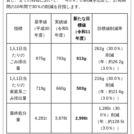
間の10年間で30％の削減を目指します。
新たな目
基準値
実績値
標値
指標
（平成30
（令和5
目標値削減率
（令和11
年度）
年度）
年度）
1人1日当
262g（30.0％）
たりの
削減
875g
793g
613g
ごみ排出
（年：約26.2g
量
（3.0％））
1人1日当
216g（30.0％）
たりの
削減
719g
660g
503g
家庭系ご
（年：約21.6g
み排出量
（3.0％））
1,285t（30.
最終処分
0％）削減
4,281t
3,878t
2,996t
量
（年：約128.5t
（3.0％））