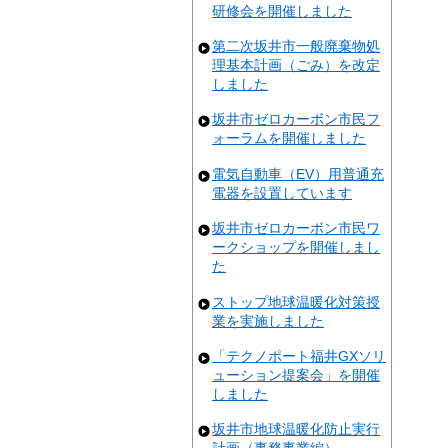
研修会を開催しました
第二次坂井市一般廃棄物処
理基本計画（ごみ）を改定
しました
坂井市ゼロカーボン市民フ
ォーラムを開催しました
電気自動車（EV）用普通充
電器を設置しています
坂井市ゼロカーボン市民ワ
ークショップを開催しまし
た
ストップ地球温暖化対策授
業を実施しました
「テクノポート福井GXソリ
ューション提案会」を開催
しました
坂井市地球温暖化防止実行