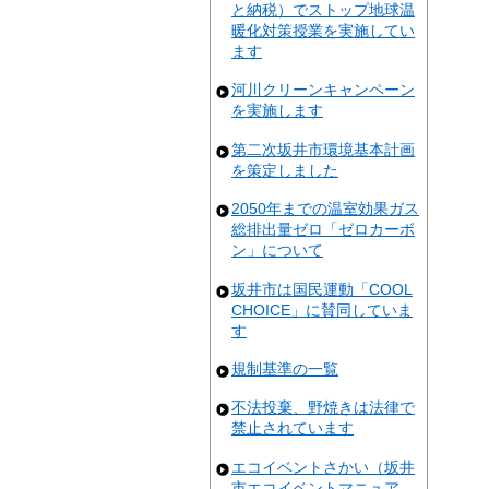
と納税）でストップ地球温
暖化対策授業を実施してい
ます
河川クリーンキャンペーン
を実施します
第二次坂井市環境基本計画
を策定しました
2050年までの温室効果ガス
総排出量ゼロ「ゼロカーボ
ン」について
坂井市は国民運動「COOL
CHOICE」に賛同していま
す
規制基準の一覧
不法投棄、野焼きは法律で
禁止されています
エコイベントさかい（坂井
市エコイベントマニュア