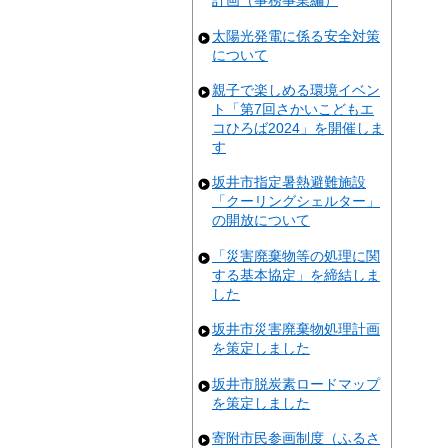
計画（事務事業編）
太陽光発電に係る安全対策
について
親子で楽しめる環境イベン
ト「第7回さかいこどもエ
コひろば2024」を開催しま
す
坂井市指定暑熱避難施設
「クーリングシェルター」
の開放について
「災害廃棄物等の処理に関
する基本協定」を締結しま
した
坂井市災害廃棄物処理計画
を策定しました
坂井市脱炭素ロードマップ
を策定しました
寄附市民参画制度（ふるさ