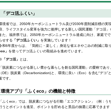
「デコ活ふくい」
環境省では、2050年カーボンニュートラル及び2030年度削減目標の
容、ライフスタイル変革を強力に後押しする新しい国民運動「デコ活」
また、福井県では、2050年カーボンニュートラル達成に向け、家庭で
らせする
「デコ活ふくい」
を実施しています！
令和6年度からは、「気軽に・楽しく」身近な省エネやごみの削減に取
eco」
を使ってデコ活ふくいの取組みを進めています。
※
「デコ活」
とは、
「脱炭素につながる新しい豊かな暮らしを創る国民運動」の愛称であり、
（DE）脱炭素（Decarbonization)と、環境に良い（Eco）を含む“
葉です。
環境アプリ「ふくeco」の機能と特徴
「ふくeco」では、脱炭素につながる行動「エコアクション」（例：う
行うとポイントを進呈、ポイントを貯めると景品の抽選に応募できます