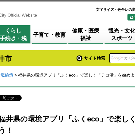
文字サイズ・色合いの
City Official Website
くらし
健康・医療
観光・文
子育て・教育
手続き・税
福祉
スポーツ
井市
サイト検索
環境施策
> 福井県の環境アプリ「ふくeco」で楽しく「デコ活」を始め
福井県の環境アプリ「ふくeco」で楽し
う！