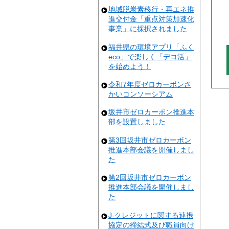
地域脱炭素移行・再エネ推
進交付金「重点対策加速化
事業」に採択されました
福井県の環境アプリ「ふく
eco」で楽しく「デコ活」
を始めよう！
令和7年度ゼロカーボンさ
かいコンソーシアム
坂井市ゼロカーボン推進本
部を設置しました
第3回坂井市ゼロカーボン
推進本部会議を開催しまし
た
第2回坂井市ゼロカーボン
推進本部会議を開催しまし
た
J-クレジットに関する連携
協定の締結式及び職員向け