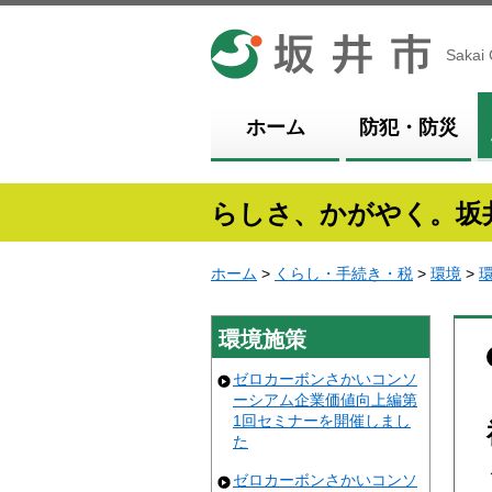
坂井市
Sakai 
ホーム
防犯・防災
らしさ、かがやく。坂
ホーム
>
くらし・手続き・税
>
環境
>
環境施策
ゼロカーボンさかいコンソ
ーシアム企業価値向上編第
1回セミナーを開催しまし
た
ゼロカーボンさかいコンソ