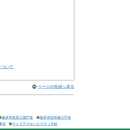
について
ページの先頭へ戻る
坂井市役所三国庁舎
坂井市役所春江庁舎
事項
ウェブアクセシビリティ方針