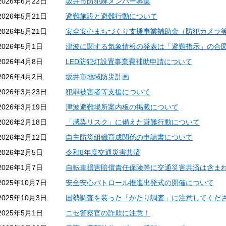
2026年6月22日
坂井市防犯隊メンバー募集
2026年5月21日
避難施設と避難行動について
2026年5月21日
安全安心まちづくり支援事業補助金（防犯カメラ
2026年5月1日
津波に関する気象情報の発表は「避難指示」の合
2026年4月8日
LED防犯灯設置事業費補助申請について
2026年4月2日
坂井市地域防災計画
2026年3月23日
犯罪被害者等支援について
2026年3月19日
津波避難場所案内板の掲載について
2026年2月18日
「感染リスク」に備えた避難行動について
2026年2月12日
自主防災組織育成関係の申請書について
2026年2月5日
令和8年度交通災害共済
2026年1月7日
自転車損害賠償責任保険等に交通災害共済は含ま
2025年10月7日
安全安心パトロール推進出発式の開催について
2025年10月3日
国勢調査を装った「かたり調査」に注意してくださ
2025年5月1日
ニセ警察官の詐欺に注意！