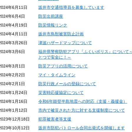
2024年6月11日
坂井市交通指導員を募集しています
2024年6月4日
防災出前講座
2024年4月19日
防災情報リンク
2024年4月11日
坂井市鳥獣被害防止計画
2024年3月26日
津波ハザードマップについて
2024年3月6日
福井県警察防犯アプリ『ふくいポリス』について
とつで安全に！～
2024年3月1日
防災アプリの活用について
2024年2月2日
マイ・タイムライン
2024年2月1日
防災行政メールの登録について
2024年1月24日
災害時応援協定について
2024年1月16日
令和6年能登半島地震への対応（支援・義援金）
2024年1月12日
市内で被災された方に対する支援制度について
2023年12月18日
犯罪被害者等支援
2023年10月12日
坂井市防犯パトロール合同出発式を開催します