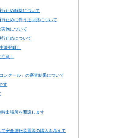
通行止め解除について
通行止めに伴う迂回路について
の実施について
通行止めについて
中能登町］
に注意！
ーコンクール」の審査結果について
です
て
臨時出張所を開設します
して安全運転装置等の購入を考えて