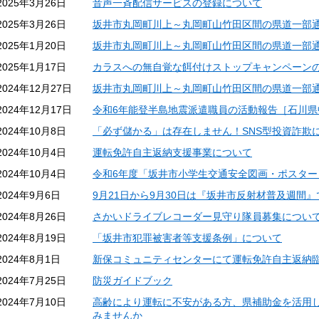
2025年3月26日
音声一斉配信サービスの登録について
2025年3月26日
坂井市丸岡町川上～丸岡町山竹田区間の県道一部
2025年1月20日
坂井市丸岡町川上～丸岡町山竹田区間の県道一部
2025年1月17日
カラスへの無自覚な餌付けストップキャンペーン
2024年12月27日
坂井市丸岡町川上～丸岡町山竹田区間の県道一部
2024年12月17日
令和6年能登半島地震派遣職員の活動報告［石川県
2024年10月8日
「必ず儲かる」は存在しません！SNS型投資詐欺
2024年10月4日
運転免許自主返納支援事業について
2024年10月4日
令和6年度「坂井市小学生交通安全図画・ポスタ
2024年9月6日
9月21日から9月30日は『坂井市反射材普及週間』
2024年8月26日
さかいドライブレコーダー見守り隊員募集につい
2024年8月19日
「坂井市犯罪被害者等支援条例」について
2024年8月1日
新保コミュニティセンターにて運転免許自主返納
2024年7月25日
防災ガイドブック
2024年7月10日
高齢により運転に不安がある方、県補助金を活用
みませんか