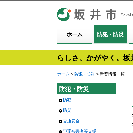
坂井市
Sakai 
ホーム
防犯・防災
らしさ、かがやく。坂
ホーム
>
防犯・防災
> 新着情報一覧
防犯・防災
防犯
防災
交通安全
犯罪被害者等支援