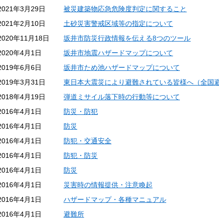
2021年3月29日
被災建築物応急危険度判定に関すること
2021年2月10日
土砂災害警戒区域等の指定について
2020年11月18日
坂井市防災行政情報を伝える8つのツール
2020年4月1日
坂井市地震ハザードマップについて
2019年6月6日
坂井市ため池ハザードマップについて
2019年3月31日
東日本大震災により避難されている皆様へ（全国
2018年4月19日
弾道ミサイル落下時の行動等について
2016年4月1日
防災・防犯
2016年4月1日
防災
2016年4月1日
防犯・交通安全
2016年4月1日
防犯・防災
2016年4月1日
防災
2016年4月1日
災害時の情報提供・注意喚起
2016年4月1日
ハザードマップ・各種マニュアル
2016年4月1日
避難所