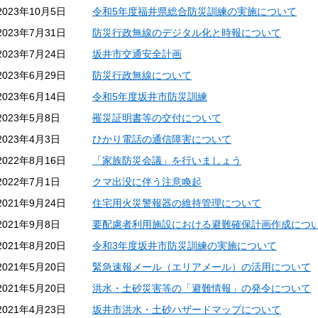
2023年10月5日
令和5年度福井県総合防災訓練の実施について
2023年7月31日
防災行政無線のデジタル化と時報について
2023年7月24日
坂井市交通安全計画
2023年6月29日
防災行政無線について
2023年6月14日
令和5年度坂井市防災訓練
2023年5月8日
罹災証明書等の交付について
2023年4月3日
ひかり電話の通信障害について
2022年8月16日
「家族防災会議」を行いましょう
2022年7月1日
クマ出没に伴う注意喚起
2021年9月24日
住宅用火災警報器の維持管理について
2021年9月8日
要配慮者利用施設における避難確保計画作成につ
2021年8月20日
令和3年度坂井市防災訓練の実施について
2021年5月20日
緊急速報メール（エリアメール）の活用について
2021年5月20日
洪水・土砂災害等の「避難情報」の発令について
2021年4月23日
坂井市洪水・土砂ハザードマップについて