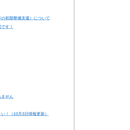
等の初期整備支援）について
図です！
れません
い！（10月3日情報更新）