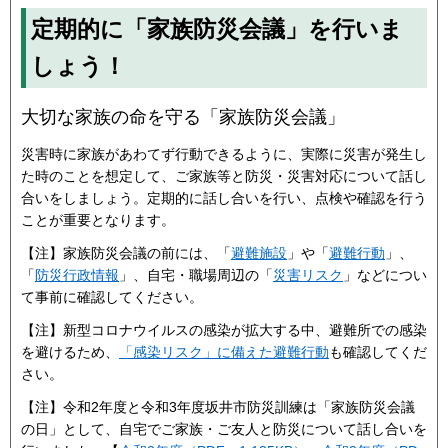
定期的に「家族防災会議」を行いま
しょう！
大切な家族の命を守る「家族防災会議」
災害時に家族があわてず行動できるように、実際に災害が発生し
た時のことを想定して、ご家族等と防災・災害対応について話し
合いをしましょう。定期的に話し合いを行い、点検や確認を行う
ことが重要となります。
【注】家族防災会議の前には、「
避難施設
」や「
避難行動
」、
「
防災行政情報
」、自宅・職場周辺の「
災害リスク
」などについ
て事前に確認してください。
【注】新型コロナウイルスの感染が拡大する中、避難所での感染
を避けるため、
「感染リスク」に備えた避難行動
も確認してくだ
さい。
【注】令和2年度と令和3年度坂井市防災訓練は「家族防災会議
の日」として、自宅でご家族・ご友人と防災について話し合いを