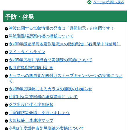
ページの先頭へ戻る
予防・啓発
津波に関する気象情報の発表は「避難指示」の合図です！
津波避難場所案内板の掲載について
令和6年能登半島地震派遣職員の活動報告［石川県中能登町］
マイ・タイムライン
令和5年度福井県総合防災訓練の実施について
坂井市鳥獣被害防止計画
カラスへの無自覚な餌付けストップキャンペーンの実施につい
て
令和8年度猟銃によるカラスの捕獲のお知らせ
住宅用火災警報器の維持管理について
クマ出没に伴う注意喚起
「家族防災会議」を行いましょう
大規模盛土造成地マップ
令和3年度坂井市防災訓練の実施について