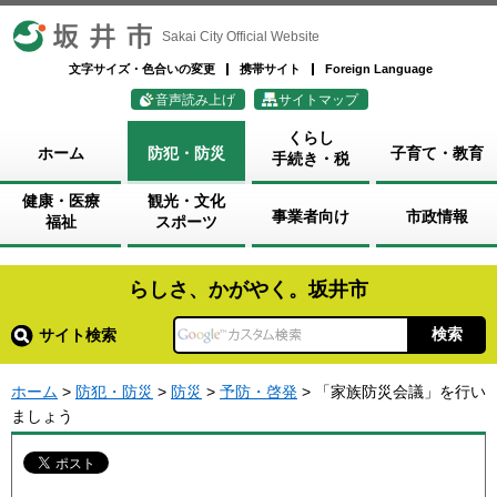
坂井市
Sakai City Official Website
文字サイズ・色合いの変更
携帯サイト
Foreign Language
音声読み上げ
サイトマップ
くらし
ホーム
防犯・防災
子育て・教育
手続き・税
健康・医療
観光・文化
事業者向け
市政情報
福祉
スポーツ
らしさ、かがやく。坂井市
サイト検索
ホーム
>
防犯・防災
>
防災
>
予防・啓発
> 「家族防災会議」を行い
ましょう