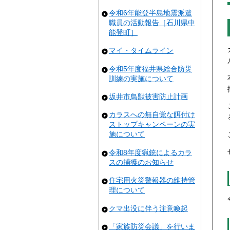
令和6年能登半島地震派遣
職員の活動報告［石川県中
能登町］
マイ・タイムライン
令和5年度福井県総合防災
訓練の実施について
坂井市鳥獣被害防止計画
カラスへの無自覚な餌付け
ストップキャンペーンの実
施について
令和8年度猟銃によるカラ
スの捕獲のお知らせ
住宅用火災警報器の維持管
理について
クマ出没に伴う注意喚起
「家族防災会議」を行いま