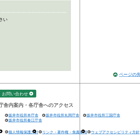
さい
ページの
お問い合わせ
庁舎内案内・各庁舎へのアクセス
坂井市役所本庁舎
坂井市役所丸岡庁舎
坂井市役所三国庁舎
坂井市役所春江庁舎
個人情報保護方針
リンク・著作権・免責事項
ウェブアクセシビリティ方針