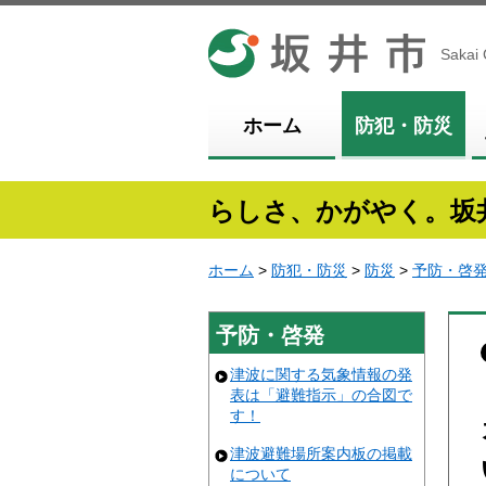
坂井市
Sakai 
ホーム
防犯・防災
らしさ、かがやく。坂
ホーム
>
防犯・防災
>
防災
>
予防・啓
予防・啓発
津波に関する気象情報の発
表は「避難指示」の合図で
す！
津波避難場所案内板の掲載
について