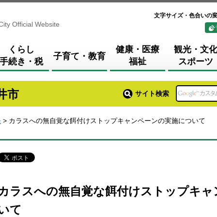
文字サイズ・色合いの
City Official Website
くらし
健康・医療
観光・文
子育て・教育
手続き・税
福祉
スポーツ
井市
サイト検索
発
> カラスへの無自覚な餌付けストップキャンペーンの実施について
カラスへの無自覚な餌付けストップキャ
いて