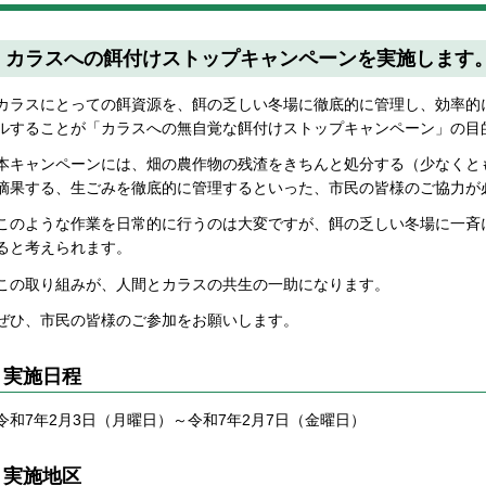
カラスへの餌付けストップキャンペーンを実施します
カラスにとっての餌資源を、餌の乏しい冬場に徹底的に管理し、効率的
ルすることが「カラスへの無自覚な餌付けストップキャンペーン」の目
本キャンペーンには、畑の農作物の残渣をきちんと処分する（少なくと
摘果する、生ごみを徹底的に管理するといった、市民の皆様のご協力が
このような作業を日常的に行うのは大変ですが、餌の乏しい冬場に一斉
ると考えられます。
この取り組みが、人間とカラスの共生の一助になります。
ぜひ、市民の皆様のご参加をお願いします。
実施日程
令和7年2月3日（月曜日）～令和7年2月7日（金曜日）
実施地区