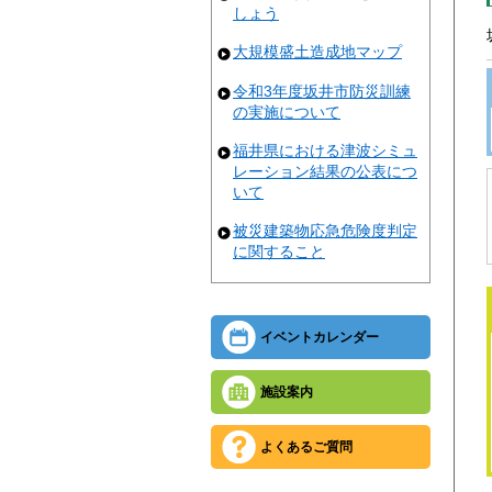
しょう
大規模盛土造成地マップ
令和3年度坂井市防災訓練
の実施について
福井県における津波シミュ
レーション結果の公表につ
いて
被災建築物応急危険度判定
に関すること
イベントカレンダー
施設案内
よくあるご質問