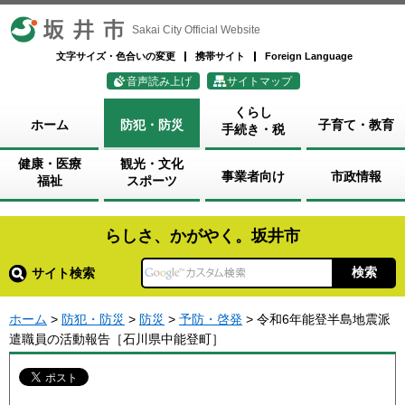
坂井市
Sakai City Official Website
文字サイズ・色合いの変更
携帯サイト
Foreign Language
音声読み上げ
サイトマップ
くらし
ホーム
防犯・防災
子育て・教育
手続き・税
健康・医療
観光・文化
事業者向け
市政情報
福祉
スポーツ
らしさ、かがやく。坂井市
サイト検索
ホーム
>
防犯・防災
>
防災
>
予防・啓発
> 令和6年能登半島地震派
遣職員の活動報告［石川県中能登町］