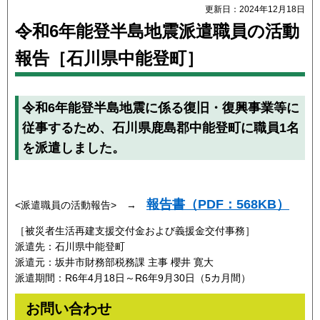
更新日：2024年12月18日
令和6年能登半島地震派遣職員の活動
報告［石川県中能登町］
令和6年能登半島地震に係る復旧・復興事業等に
従事するため、石川県鹿島郡中能登町に職員1名
を派遣しました。
報告書（PDF：568KB）
<派遣職員の活動報告> →
［被災者生活再建支援交付金および義援金交付事務］
派遣先：石川県中能登町
派遣元：坂井市財務部税務課 主事 櫻井 寛大
派遣期間：R6年4月18日～R6年9月30日（5カ月間）
お問い合わせ