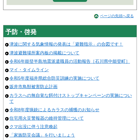
ページの先頭へ戻る
予防・啓発
津波に関する気象情報の発表は「避難指示」の合図です！
津波避難場所案内板の掲載について
令和6年能登半島地震派遣職員の活動報告［石川県中能登町］
マイ・タイムライン
令和5年度福井県総合防災訓練の実施について
坂井市鳥獣被害防止計画
カラスへの無自覚な餌付けストップキャンペーンの実施につい
て
令和8年度猟銃によるカラスの捕獲のお知らせ
住宅用火災警報器の維持管理について
クマ出没に伴う注意喚起
「家族防災会議」を行いましょう