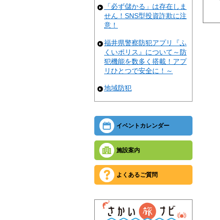
「必ず儲かる」は存在しま
せん！SNS型投資詐欺に注
意！
福井県警察防犯アプリ『ふ
くいポリス』について～防
犯機能を数多く搭載！アプ
リひとつで安全に！～
地域防犯
イベントカレンダー
施設案内
よくあるご質問