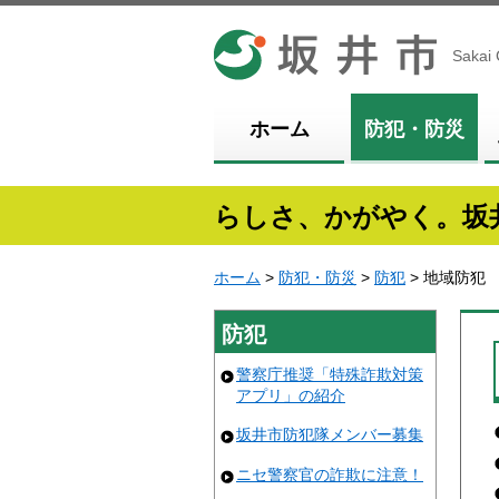
坂井市
Sakai 
ホーム
防犯・防災
らしさ、かがやく。坂
ホーム
>
防犯・防災
>
防犯
> 地域防犯
防犯
警察庁推奨「特殊詐欺対策
アプリ」の紹介
坂井市防犯隊メンバー募集
ニセ警察官の詐欺に注意！