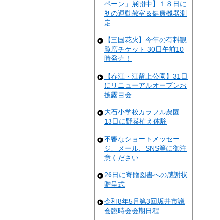
ペーン」展開中】１８日に
初の運動教室＆健康機器測
定
【三国花火】今年の有料観
覧席チケット 30日午前10
時発売！
【春江・江留上公園】31日
にリニューアルオープンお
披露目会
大石小学校カラフル農園
13日に野菜植え体験
不審なショートメッセー
ジ、メール、SNS等に御注
意ください
26日に寄贈図書への感謝状
贈呈式
令和8年5月第3回坂井市議
会臨時会会期日程