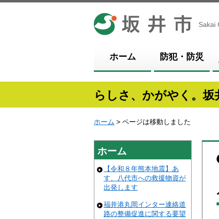
坂井市
Sakai 
ホーム
防犯・防災
らしさ、かがやく。坂
ホーム
> ページは移動しました
ホーム
【令和８年熊本地震】あ
す、八代市への救援物資が
出発します
福井港丸岡インター連絡道
路の整備促進に関する要望