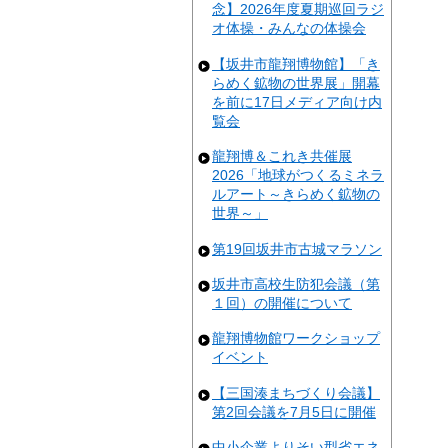
念】2026年度夏期巡回ラジ
オ体操・みんなの体操会
【坂井市龍翔博物館】「き
らめく鉱物の世界展」開幕
を前に17日メディア向け内
覧会
龍翔博＆これき共催展
2026「地球がつくるミネラ
ルアート～きらめく鉱物の
世界～」
第19回坂井市古城マラソン
坂井市高校生防犯会議（第
１回）の開催について
龍翔博物館ワークショップ
イベント
【三国湊まちづくり会議】
第2回会議を7月5日に開催
中小企業よりそい型省エネ