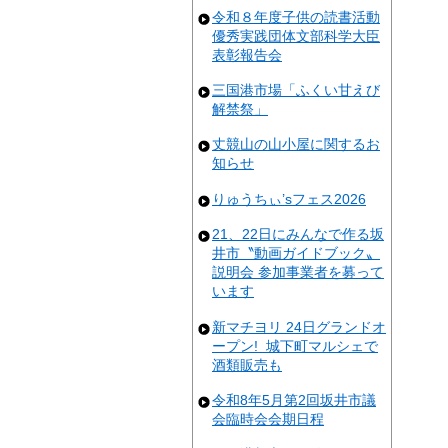
令和８年度子供の読書活動
優秀実践団体文部科学大臣
表彰報告会
三国港市場「ふくい甘えび
解禁祭」
丈競山の山小屋に関するお
知らせ
りゅうちぃ’sフェス2026
21、22日にみんなで作る坂
井市〝動画ガイドブック〟
説明会 参加事業者を募って
います
新マチヨリ 24日グランドオ
ープン! 城下町マルシェで
酒類販売も
令和8年5月第2回坂井市議
会臨時会会期日程