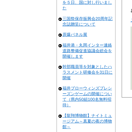
を５日、国に対し行いまし
た
三国祭保存振興会20周年記
念誌贈呈について
原爆パネル展
福井港・丸岡インター連絡
道路整備促進協議会総会を
開催します
幹部職員等を対象としたハ
ラスメント研修会を31日に
開催
福井ブローウィンズプレシ
ーズンゲームの開催につい
て（県内50組100名無料招
待）
【龍翔博物館】ナイトミュ
ージアム～真夏の夜の博物
館～