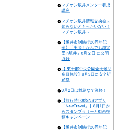
マチオン坂井メンター養成
講座
マチオン坂井情報交換会～
知らないともったいない！
マチオン坂井～
【坂井市制施行20周年記
念】「出張！なんでも鑑定
団in坂井」8月２日 に公開
収録
【 東十郷中央公園全天候型
多目施設】8月3日に安全祈
願祭
8月2日は雄島なで漁祭！
【旅行特化型SNSアプリ
「NewTravel」】8月1日か
らスタンプラリーと動画投
稿キャンペーン！
【坂井市制施行20周年記