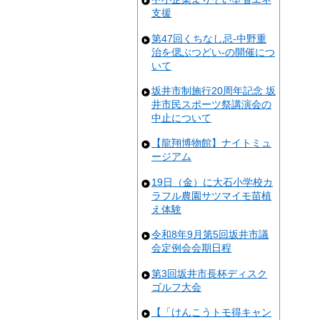
支援
第47回くちなし忌-中野重
治を偲ぶつどい-の開催につ
いて
坂井市制施行20周年記念 坂
井市民スポーツ祭講演会の
中止について
【龍翔博物館】ナイトミュ
ージアム
19日（金）に大石小学校カ
ラフル農園サツマイモ苗植
え体験
令和8年9月第5回坂井市議
会定例会会期日程
第3回坂井市長杯ディスク
ゴルフ大会
【「けんこうトモ得キャン