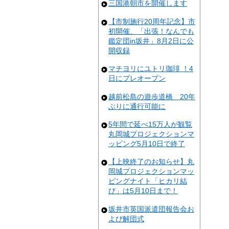
三国港朝市を開催します
【市制施行20周年記念】市
初開催、「出張！なんでも
鑑定団in坂井」8月2日に公
開収録
マチヨリにユトリ珈琲 ！4
日にプレオープン
越前松島の遊歩道橋 20年
ぶりに通行可能に
5年間で延べ15万人が観覧
丸岡城プロジェクションマ
ッピング5月10日で終了
【上映終了のお知らせ】丸
岡城プロジェクションマッ
ピングナイト「ヒカリ結
び」は5月10日まで！
坂井市英国派遣団報告会お
よび解団式