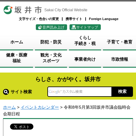
坂井市
Sakai City Official Website
文字サイズ・色合いの変更
携帯サイト
Foreign Language
音声読み上げ
サイトマップ
くらし
ホーム
防犯・防災
子育て・教育
手続き・税
健康・医療
観光・文化
事業者向け
市政情報
福祉
スポーツ
らしさ、かがやく。坂井市
サイト検索
ホーム
>
イベントカレンダー
> 令和8年5月第3回坂井市議会臨時会
会期日程