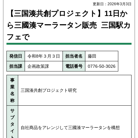
更新日：2026年3月3日
【三国湊共創プロジェクト】11日か
ら三國湊マーラータン販売 三国駅カ
フェで
発信日
令和8年３月３日
担当者名
藤田
担当課
企画政策課
電話番号
0776-50-3026
事
業
三国湊共創プロジェクト研究
名
称
サ
ブ
タ
自社商品をアレンジして三國湊マーラータンを構想
イ
ト