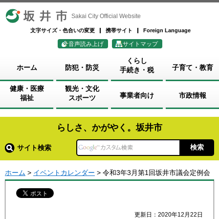
坂井市
Sakai City Official Website
文字サイズ・色合いの変更
携帯サイト
Foreign Language
音声読み上げ
サイトマップ
くらし
ホーム
防犯・防災
子育て・教育
手続き・税
健康・医療
観光・文化
事業者向け
市政情報
福祉
スポーツ
らしさ、かがやく。坂井市
サイト検索
ホーム
>
イベントカレンダー
> 令和3年3月第1回坂井市議会定例会
更新日：2020年12月22日