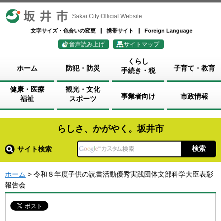
坂井市
Sakai City Official Website
文字サイズ・色合いの変更
携帯サイト
Foreign Language
音声読み上げ
サイトマップ
くらし
ホーム
防犯・防災
子育て・教育
手続き・税
健康・医療
観光・文化
事業者向け
市政情報
福祉
スポーツ
らしさ、かがやく。坂井市
サイト検索
ホーム
> 令和８年度子供の読書活動優秀実践団体文部科学大臣表彰
報告会