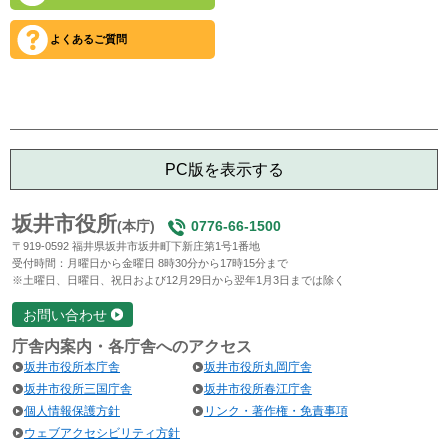
よくあるご質問
PC版を表示する
坂井市役所
(本庁)
0776-66-1500
〒919-0592 福井県坂井市坂井町下新庄第1号1番地
受付時間：月曜日から金曜日 8時30分から17時15分まで
※土曜日、日曜日、祝日および12月29日から翌年1月3日までは除く
お問い合わせ
庁舎内案内・各庁舎へのアクセス
坂井市役所本庁舎
坂井市役所丸岡庁舎
坂井市役所三国庁舎
坂井市役所春江庁舎
個人情報保護方針
リンク・著作権・免責事項
ウェブアクセシビリティ方針