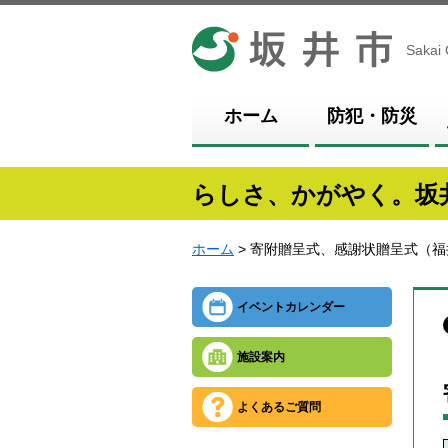
坂井市
Sakai 
ホーム
防犯・防災
らしさ、かがやく。坂
ホーム
> 寄附贈呈式、感謝状贈呈式（福
イベントカレンダー
施設案内
よくあるご質問