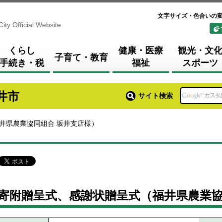
文字サイズ・色合いの
City Official Website
くらし
健康・医療
観光・文
子育て・教育
手続き・税
福祉
スポーツ
井市
サイト検索
井県農業協同組合 坂井支店様）
寄附贈呈式、感謝状贈呈式（福井県農業協