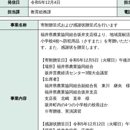
発信日
令和5年12月4日
担
担当課
教育総務課
電
事業名称
寄附贈呈式および感謝状贈呈式を行います
福井県農業協同組合坂井支店様より、地域貢献活
小学校4校へ防犯用品（さすまた）を寄贈いただ
す。また、感謝状を贈呈します。
【寄附贈呈日】令和5年12月5日（火曜日）午後2
【場所】福井県農業協同組合
坂井営農経済センター3階大会議室
【出席者】
福井県農業協同組合副組合長 東川 継央 様
福井県農業協同組合坂井支店
事業内容
支店長 北嶋 直幸 様
坂井町内の4つの小学校の校長ほか
※寄贈後、実演講習
【感謝状贈呈日】令和5年12月12日（火曜日）午