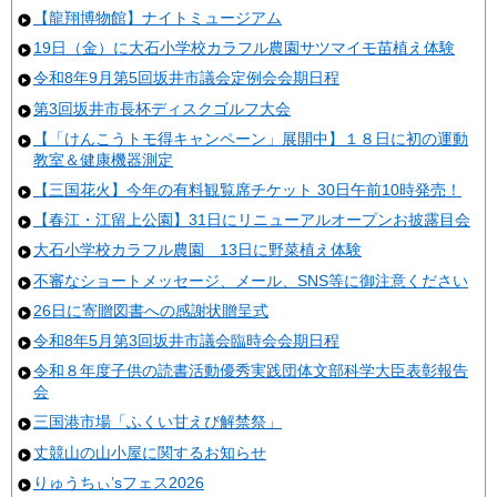
【龍翔博物館】ナイトミュージアム
19日（金）に大石小学校カラフル農園サツマイモ苗植え体験
令和8年9月第5回坂井市議会定例会会期日程
第3回坂井市長杯ディスクゴルフ大会
【「けんこうトモ得キャンペーン」展開中】１８日に初の運動
教室＆健康機器測定
【三国花火】今年の有料観覧席チケット 30日午前10時発売！
【春江・江留上公園】31日にリニューアルオープンお披露目会
大石小学校カラフル農園 13日に野菜植え体験
不審なショートメッセージ、メール、SNS等に御注意ください
26日に寄贈図書への感謝状贈呈式
令和8年5月第3回坂井市議会臨時会会期日程
令和８年度子供の読書活動優秀実践団体文部科学大臣表彰報告
会
三国港市場「ふくい甘えび解禁祭」
丈競山の山小屋に関するお知らせ
りゅうちぃ’sフェス2026