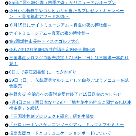
25日に霞ケ城公園（四季の森）がリニューアルオープン
今日から若狭牛やコシヒカリが当たるプレゼントキャンペー
ン ～美食都市アワード2025～
８月15日にナイトミュージアム～真夏の夜の博物館～
ナイトミュージアム～真夏の夜の博物館～
第2回坂井市長杯ディスクゴルフ大会
令和7年12月第6回坂井市議会定例会会期日程
三国港産クロマグロ販売決定！7月6日（日）は三国港一本釣り
祭！
6日まで春江図書館 に、七夕かざり
29日（日）、伝統野菜マルシェとして白茎ごぼうメニューを試
食販売
林野火災 今治市への寄附金受付終了と15日送金のおしらせ
7月4日にNTT西日本など2者と「地方創生の推進に関する包括連
携協定」を締結
「三国湊共創プロジェクト研究」研究生募集
「ゼロカーボンさかいコンソーシアム」キックオフセミナー
投票支援カードとコミュニケーションボードについて