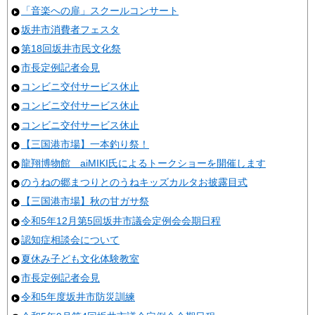
「音楽への扉」スクールコンサート
坂井市消費者フェスタ
第18回坂井市民文化祭
市長定例記者会見
コンビニ交付サービス休止
コンビニ交付サービス休止
コンビニ交付サービス休止
【三国港市場】一本釣り祭！
龍翔博物館 aiMIKI氏によるトークショーを開催します
のうねの郷まつりとのうねキッズカルタお披露目式
【三国港市場】秋の甘ガサ祭
令和5年12月第5回坂井市議会定例会会期日程
認知症相談会について
夏休み子ども文化体験教室
市長定例記者会見
令和5年度坂井市防災訓練