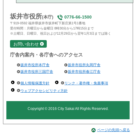
坂井市役所
(本庁)
0776-66-1500
〒919-0592 福井県坂井市坂井町下新庄第1号1番地
受付時間：月曜日から金曜日 8時30分から17時15分まで
※土曜日、日曜日、祝日および12月29日から翌年1月3日までは除く
お問い合わせ
庁舎内案内・各庁舎へのアクセス
坂井市役所本庁舎
坂井市役所丸岡庁舎
坂井市役所三国庁舎
坂井市役所春江庁舎
個人情報保護方針
リンク・著作権・免責事項
ウェブアクセシビリティ方針
Copyright © 2016 City Sakai All Rights Reserved.
ページの先頭へ戻る