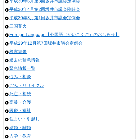
平成30年6月第3回坂井市議会定例会
平成30年4月第2回坂井市議会臨時会
平成30年3月第1回坂井市議会定例会
三国花火
Foreign Language【外国語（がいこくご）のおしらせ】
平成29年12月第7回坂井市議会定例会
検索結果
過去の緊急情報
緊急情報一覧
悩み・相談
ごみ・リサイクル
死亡・相続
高齢・介護
医療・福祉
住まい・引越し
結婚・離婚
入学・教育