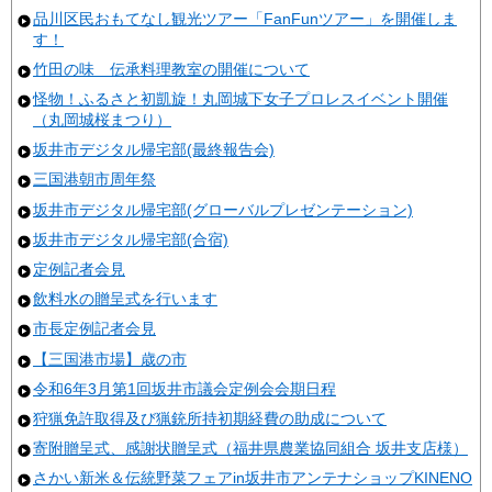
品川区民おもてなし観光ツアー「FanFunツアー」を開催しま
す！
竹田の味 伝承料理教室の開催について
怪物！ふるさと初凱旋！丸岡城下女子プロレスイベント開催
（丸岡城桜まつり）
坂井市デジタル帰宅部(最終報告会)
三国港朝市周年祭
坂井市デジタル帰宅部(グローバルプレゼンテーション)
坂井市デジタル帰宅部(合宿)
定例記者会見
飲料水の贈呈式を行います
市長定例記者会見
【三国港市場】歳の市
令和6年3月第1回坂井市議会定例会会期日程
狩猟免許取得及び猟銃所持初期経費の助成について
寄附贈呈式、感謝状贈呈式（福井県農業協同組合 坂井支店様）
さかい新米＆伝統野菜フェアin坂井市アンテナショップKINENO