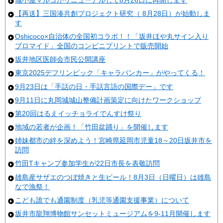
【再送】三国湊共創プロジェクト研究（ 8月28日）が始動しま
す
Oshicoco×自治体の全国初コラボ！！「坂井ほや丸サイン入り
ブロマイド」全国のコンビニプリントで販売開始
坂井地区医師会市民公開講座
東京2025デフリンピック「キャラバンカー」がやってくる！
9月23日は「手話の日・手話言語の国際デー」です
9月11日に丸岡城城山整備計画策定に向けたワークショップ
第20回はるえイッチョライでんすけ祭り
地域の若者が企画！「竹田盆踊り」を開催します
姉妹都市の絆を深めよう！宮崎県延岡市児童18～20日坂井市を
訪問
竹田Tキャンプ参加学生が22日市長を表敬訪問
雄島産サザエのつぼ焼きと生ビール！8月3日（日曜日）は雄島
なで漁祭！
こども誰でも通園制度（乳児等通園支援事業）について
坂井市龍翔博物館サンセットミュージアムを9-11月開催します