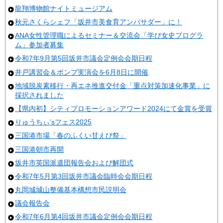
龍翔博物館ナイトミュージアム
秋元さくらシェフ「坂井市美食育アンバサダー」に！
ANA女性管理職によるセミナー＆交流会「学び女史プログラ
ム」参加者募集
令和7年9月第5回坂井市議会定例会会期日程
井戸講習会＆ポンプ実演会を6月8日に開催
地域脱炭素移行・再エネ推進交付金「重点対策加速化事業」に
採択されました
【県内初】シティプロモーションアワード2024にて金賞を受賞
りゅうちぃ’sフェス2025
三国港市場「春のふくい甘えび祭」
三国港朝市再開
坂井市英国派遣団報告会および解団式
令和7年5月第3回坂井市議会臨時会会期日程
丸岡城城山整備基本構想市民説明会
議会報告会
令和7年6月第4回坂井市議会定例会会期日程