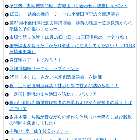
そば処「丸岡城御門庵」古城まつり合わせお披露目イベント
15日、「越前の種痘」テーマに小葉田淳記念文庫講演会
第22回小葉田淳記念文庫講演会「越前の種痘ー笠原良策からの
伝播とその担い手たちー」
市場で競り体験！10月19日（日）は三国港秋の一本釣り祭！
国勢調査を装った「かたり調査」に注意してください！（10月3
日情報更新）
春江駅をアートで彩ろう！
龍翔博物館ワークショップイベント
25日（木）に「さかい未来創造座談会」を開催
祝！近海底曳網漁解禁！甘ガサ祭で甘えび詰め放題！！
「足羽川源流のまち池田を訪ねて」バスツアー
賑わい創出店舗運営候補者の辞退および次点候補者の繰り上げ
について
坂井木部まち協が昔ながらの米作り体験（ハサ降ろし及び脱穀
の時間を変更しました）
令和7年度 成年後見セミナー
城小屋マルコがリニューアルして8月26日に再開します