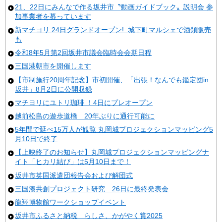
21、22日にみんなで作る坂井市〝動画ガイドブック〟説明会 参
加事業者を募っています
新マチヨリ 24日グランドオープン! 城下町マルシェで酒類販売
も
令和8年5月第2回坂井市議会臨時会会期日程
三国港朝市を開催します
【市制施行20周年記念】市初開催、「出張！なんでも鑑定団in
坂井」8月2日に公開収録
マチヨリにユトリ珈琲 ！4日にプレオープン
越前松島の遊歩道橋 20年ぶりに通行可能に
5年間で延べ15万人が観覧 丸岡城プロジェクションマッピング5
月10日で終了
【上映終了のお知らせ】丸岡城プロジェクションマッピングナ
イト「ヒカリ結び」は5月10日まで！
坂井市英国派遣団報告会および解団式
三国湊共創プロジェクト研究 26日に最終発表会
龍翔博物館ワークショップイベント
坂井市ふるさと納税 らしさ、かがやく賞2025