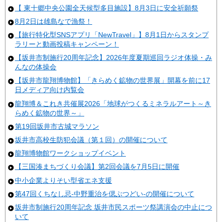
【 東十郷中央公園全天候型多目施設】8月3日に安全祈願祭
8月2日は雄島なで漁祭！
【旅行特化型SNSアプリ「NewTravel」】8月1日からスタンプ
ラリーと動画投稿キャンペーン！
【坂井市制施行20周年記念】2026年度夏期巡回ラジオ体操・み
んなの体操会
【坂井市龍翔博物館】「きらめく鉱物の世界展」開幕を前に17
日メディア向け内覧会
龍翔博＆これき共催展2026「地球がつくるミネラルアート～き
らめく鉱物の世界～」
第19回坂井市古城マラソン
坂井市高校生防犯会議（第１回）の開催について
龍翔博物館ワークショップイベント
【三国湊まちづくり会議】第2回会議を7月5日に開催
中小企業よりそい型省エネ支援
第47回くちなし忌-中野重治を偲ぶつどい-の開催について
坂井市制施行20周年記念 坂井市民スポーツ祭講演会の中止につ
いて