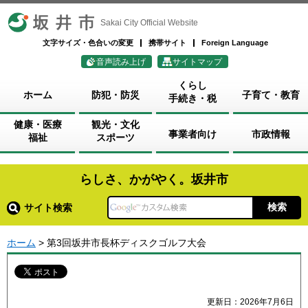
坂井市
Sakai City Official Website
文字サイズ・色合いの変更
携帯サイト
Foreign Language
音声読み上げ
サイトマップ
くらし
ホーム
防犯・防災
子育て・教育
手続き・税
健康・医療
観光・文化
事業者向け
市政情報
福祉
スポーツ
らしさ、かがやく。坂井市
サイト検索
ホーム
> 第3回坂井市長杯ディスクゴルフ大会
更新日：2026年7月6日