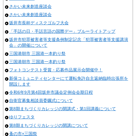
さかい未来創造座談会
さかい未来創造座談会
坂井市長杯ディスクゴルフ大会
「手話の日・手話言語の国際デー」ブルーライトアップ
坂井市犯罪被害者等支援条例制定記念「犯罪被害者等支援講演
会」の開催について
三国港朝市 三国港一本釣り祭
三国港朝市 三国港一本釣り祭
フォトコンテスト受賞・応募作品展示会開催中！
新保コミュニティセンターにて運転免許自主返納臨時出張所を
開設します
令和6年9月第4回坂井市議会定例会会期日程
自衛官募集相談員委嘱式について
第8期まちづくりカレッジの開講式・第1回講義について
ゆりフェスタ
第8期まちづくりカレッジの開講について
蚤の市×三国祭