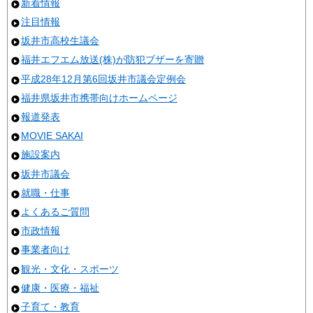
新着情報
注目情報
坂井市高校生議会
福井エフエム放送(株)が防犯ブザーを寄贈
平成28年12月第6回坂井市議会定例会
福井県坂井市携帯向けホームページ
報道発表
MOVIE SAKAI
施設案内
坂井市議会
就職・仕事
よくあるご質問
市政情報
事業者向け
観光・文化・スポーツ
健康・医療・福祉
子育て・教育