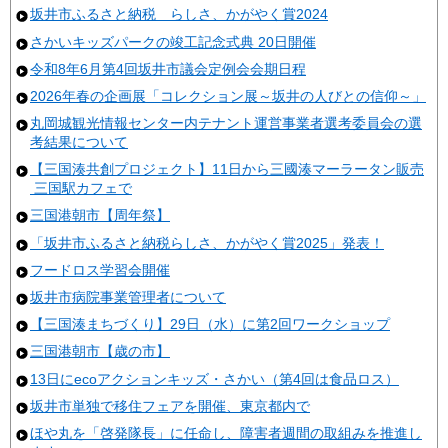
坂井市ふるさと納税 らしさ、かがやく賞2024
さかいキッズパークの竣工記念式典 20日開催
令和8年6月第4回坂井市議会定例会会期日程
2026年春の企画展「コレクション展～坂井の人びとの信仰～」
丸岡城観光情報センター内テナント運営事業者選考委員会の選
考結果について
【三国湊共創プロジェクト】11日から三國湊マーラータン販売
三国駅カフェで
三国港朝市【周年祭】
「坂井市ふるさと納税らしさ、かがやく賞2025」発表！
フードロス学習会開催
坂井市病院事業管理者について
【三国湊まちづくり】29日（水）に第2回ワークショップ
三国港朝市【歳の市】
13日にecoアクションキッズ・さかい（第4回は食品ロス）
坂井市単独で移住フェアを開催、東京都内で
ほや丸を「啓発隊長」に任命し、障害者週間の取組みを推進し