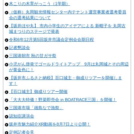
木こりの木育がっこう（1学期）
（仮称）丸岡観光情報センター内テナント運営事業者選考委員
会の選考結果について
【坂井ほや丸】 市内小学生のアイデアによる 新帽子を 丸岡古
城まつりのステージで発表
令和6年12月第5回坂井市議会定例会会期日程
記者懇談会
三国港朝市 秋の甘ガサ祭
小児がん啓発でゴールドライトアップ 9月は丸岡城とその周辺
が黄金色に！
【坂井市ふるさと納税】百口城主・御成りツアーを開催しま
す！
【百口城主】御成りツアー開催
「大大大特価！野菜即売会 in BOATRACE三国」を開催！
三国港市場「雄島なで漁祭」
認知症講演会
坂井市魅力紹介XR動画を8月7日より公開！
定例記者会見