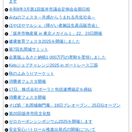
ます
令和8年3月第1回坂井市議会定例会会期日程
みねのフェスタ～共感からうまれる共生社会～
ほやほやマルシェ（障がい者施設生産品販売会）
「坂井市物産展 in 東京メガイルミ」22、23日開催
健康食育フェスタ2025を開催しました
第7回丸岡城サミット
企業版ふるさと納税1,000万円の寄附を受領しました
Kidsジョブチャレンジ2025 in ボートレース三国
秋のよみうりマーケット
消費者フェスタ開催
17日、株式会社ポーラと包括連携協定を締結
消費者フェスタ開催
そば処「丸岡城御門庵」18日プレオープン、25日Gオープン
第20回坂井市民文化祭
ゼロカーボンシンポジウム2025を開催します
安全安心パトロール推進出発式の開催について