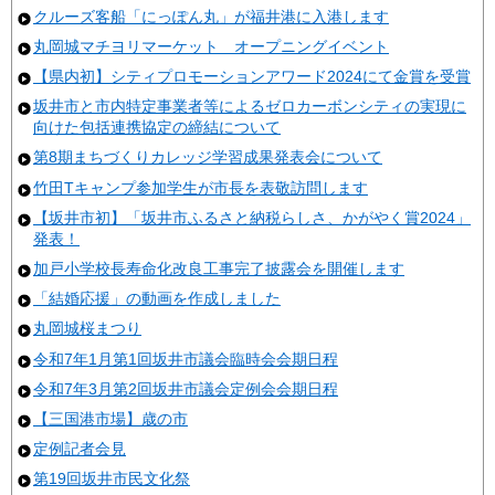
クルーズ客船「にっぽん丸」が福井港に入港します
丸岡城マチヨリマーケット オープニングイベント
【県内初】シティプロモーションアワード2024にて金賞を受賞
坂井市と市内特定事業者等によるゼロカーボンシティの実現に
向けた包括連携協定の締結について
第8期まちづくりカレッジ学習成果発表会について
竹田Tキャンプ参加学生が市長を表敬訪問します
【坂井市初】「坂井市ふるさと納税らしさ、かがやく賞2024」
発表！
加戸小学校長寿命化改良工事完了披露会を開催します
「結婚応援」の動画を作成しました
丸岡城桜まつり
令和7年1月第1回坂井市議会臨時会会期日程
令和7年3月第2回坂井市議会定例会会期日程
【三国港市場】歳の市
定例記者会見
第19回坂井市民文化祭