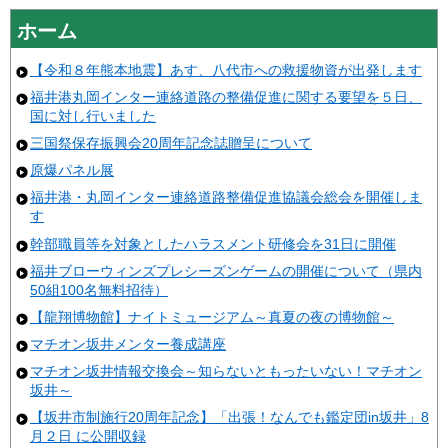
ホーム
【令和８年熊本地震】あす、八代市への救援物資が出発します
福井港丸岡インター連絡道路の整備促進に関する要望を５日、
国に対し行いました
三国祭保存振興会20周年記念誌贈呈について
原爆パネル展
福井港・丸岡インター連絡道路整備促進協議会総会を開催しま
す
幹部職員等を対象としたハラスメント研修会を31日に開催
福井ブローウィンズプレシーズンゲームの開催について（県内
50組100名無料招待）
【龍翔博物館】ナイトミュージアム～真夏の夜の博物館～
マチオン坂井メンター養成講座
マチオン坂井情報交換会～知らないともったいない！マチオン
坂井～
【坂井市制施行20周年記念】「出張！なんでも鑑定団in坂井」8
月２日 に公開収録