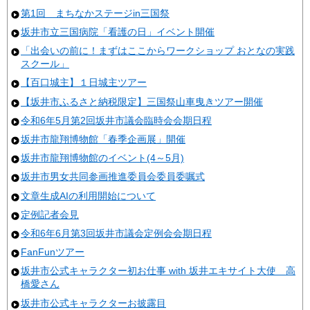
第1回 まちなかステージin三国祭
坂井市立三国病院「看護の日」イベント開催
「出会いの前に！まずはここからワークショップ おとなの実践
スクール」
【百口城主】１日城主ツアー
【坂井市ふるさと納税限定】三国祭山車曳きツアー開催
令和6年5月第2回坂井市議会臨時会会期日程
坂井市龍翔博物館「春季企画展」開催
坂井市龍翔博物館のイベント(4～5月)
坂井市男女共同参画推進委員会委員委嘱式
文章生成AIの利用開始について
定例記者会見
令和6年6月第3回坂井市議会定例会会期日程
FanFunツアー
坂井市公式キャラクター初お仕事 with 坂井エキサイト大使 高
橋愛さん
坂井市公式キャラクターお披露目