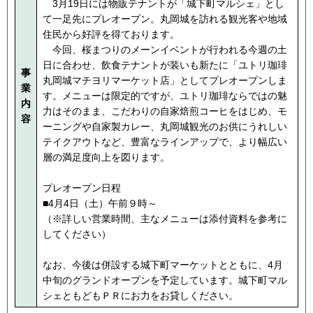
3月19日には物販テナントが「城下町マルシェ」とし
て一足先にプレオープン。丸岡城を訪れる観光客や地域
住民から好評を得ております。
今回、桜まつりのメーンイベントが行われる今週の土
日に合わせ、飲食テナントが装いも新たに「ユトリ珈琲
事
丸岡城マチヨリマーケット店」としてプレオープンしま
業
す。メニューは限定的ですが、ユトリ珈琲ならではの魅
内
力はそのまま、こだわりの自家焙煎コーヒをはじめ、モ
容
ーニングや自家製カレー、丸岡城観光のお供にうれしい
テイクアウトなど、豊富なラインアップで、より幅広い
層の満足度向上を図ります。
プレオープン日程
■4月4日（土）午前９時～
（※詳しい営業時間、主なメニューは添付資料を参考に
してください）
なお、今後は併設する城下町マーケットとともに、4月
中旬のグランドオープンを予定しています。城下町マル
シェともどもＰＲにお力をお貸しください。