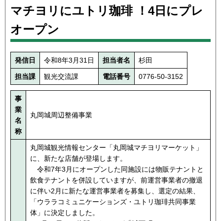
マチヨリにユトリ珈琲 ！4日にプレ
オープン
発信日
令和8年3月31日
担当者名
杉田
担当課
観光交流課
電話番号
0776-50-3152
事
業
丸岡城周辺整備事業
名
称
丸岡城観光情報センター「丸岡城マチヨリマーケット」
に、新たな店舗が登場します。
令和7年3月にオープンした同施設には物販テナントと
飲食テナントを併設していますが、前運営事業者の撤退
に伴い2月に新たな運営事業者を募集し、選定の結果、
「ウララコミュニケーションズ・ユトリ珈琲共同事業
体」に決定しました。