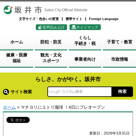
坂井市
Sakai City Official Website
文字サイズ・色合いの変更
携帯サイト
Foreign Language
音声読み上げ
サイトマップ
くらし
ホーム
防犯・防災
子育て・教育
手続き・税
健康・医療
観光・文化
事業者向け
市政情報
福祉
スポーツ
らしさ、かがやく。坂井市
サイト検索
ホーム
> マチヨリにユトリ珈琲 ！4日にプレオープン
更新日：2026年3月31日