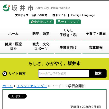
坂井市
Sakai City Official Website
文字サイズ・色合いの変更
携帯サイト
Foreign Language
音声読み上げ
サイトマップ
くらし
ホーム
防犯・防災
子育て・教育
手続き・税
健康・医療
観光・文化
事業者向け
市政情報
福祉
スポーツ
らしさ、かがやく。坂井市
サイト検索
ホーム
>
イベントカレンダー
> フードロス学習会開催
更新日：2026年2月4日