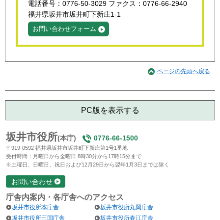
電話番号：0776-50-3029 ファクス：0776-66-2940
福井県坂井市坂井町下新庄1-1
お問い合わせフォーム
ページの先頭へ戻る
PC版を表示する
坂井市役所
(本庁)
0776-66-1500
〒919-0592 福井県坂井市坂井町下新庄第1号1番地
受付時間：月曜日から金曜日 8時30分から17時15分まで
※土曜日、日曜日、祝日および12月29日から翌年1月3日までは除く
お問い合わせ
庁舎内案内・各庁舎へのアクセス
坂井市役所本庁舎
坂井市役所丸岡庁舎
坂井市役所三国庁舎
坂井市役所春江庁舎