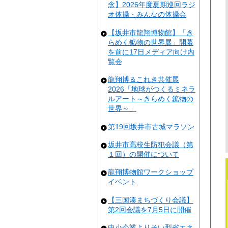
念】2026年度夏期巡回ラジ
オ体操・みんなの体操会
【坂井市龍翔博物館】「き
らめく鉱物の世界展」開幕
を前に17日メディア向け内
覧会
龍翔博＆これき共催展
2026「地球がつくるミネラ
ルアート～きらめく鉱物の
世界～」
第19回坂井市古城マラソン
坂井市高校生防犯会議（第
１回）の開催について
龍翔博物館ワークショップ
イベント
【三国湊まちづくり会議】
第2回会議を7月5日に開催
中小企業よりそい型省エネ