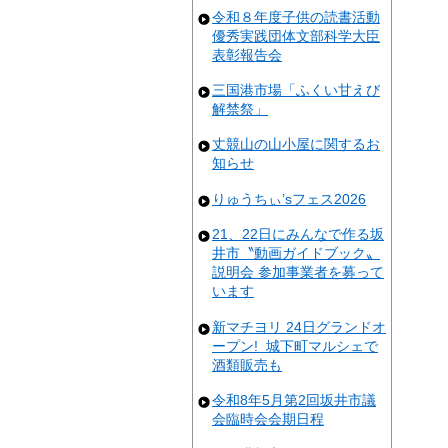
令和８年度子供の読書活動
優秀実践団体文部科学大臣
表彰報告会
三国港市場「ふくい甘えび
解禁祭」
丈競山の山小屋に関するお
知らせ
りゅうちぃ’sフェス2026
21、22日にみんなで作る坂
井市〝動画ガイドブック〟
説明会 参加事業者を募って
います
新マチヨリ 24日グランドオ
ープン! 城下町マルシェで
酒類販売も
令和8年5月第2回坂井市議
会臨時会会期日程