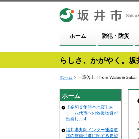
坂井市
Sakai 
ホーム
防犯・防災
らしさ、かがやく。坂
ホーム
> 一筆啓上！from Wales＆Sakai
ホーム
【令和８年熊本地震】あ
す、八代市への救援物資が
出発します
福井港丸岡インター連絡道
路の整備促進に関する要望