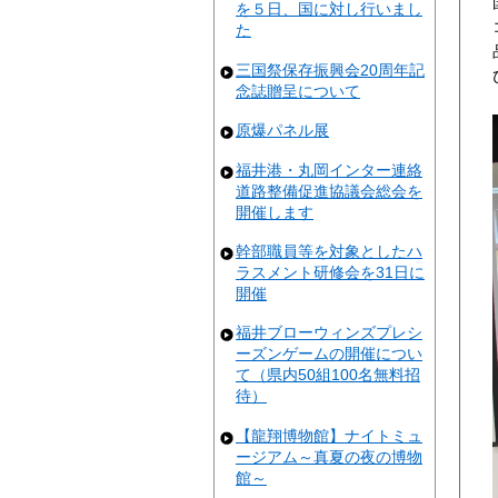
を５日、国に対し行いまし
た
三国祭保存振興会20周年記
念誌贈呈について
原爆パネル展
福井港・丸岡インター連絡
道路整備促進協議会総会を
開催します
幹部職員等を対象としたハ
ラスメント研修会を31日に
開催
福井ブローウィンズプレシ
ーズンゲームの開催につい
て（県内50組100名無料招
待）
【龍翔博物館】ナイトミュ
ージアム～真夏の夜の博物
館～