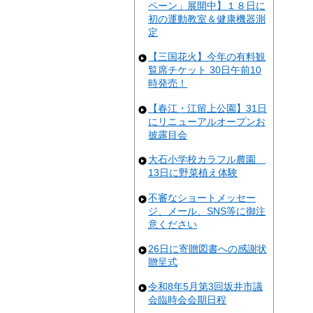
ペーン」展開中】１８日に
初の運動教室＆健康機器測
定
【三国花火】今年の有料観
覧席チケット 30日午前10
時発売！
【春江・江留上公園】31日
にリニューアルオープンお
披露目会
大石小学校カラフル農園
13日に野菜植え体験
不審なショートメッセー
ジ、メール、SNS等に御注
意ください
26日に寄贈図書への感謝状
贈呈式
令和8年5月第3回坂井市議
会臨時会会期日程