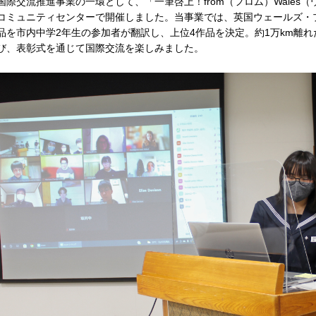
国際交流推進事業の一環として、「一筆啓上！from（フロム）Wales（
コミュニティセンターで開催しました。当事業では、英国ウェールズ・
品を市内中学2年生の参加者が翻訳し、上位4作品を決定。約1万km離
び、表彰式を通じて国際交流を楽しみました。