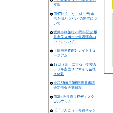
支援
第47回くちなし忌-中野重
治を偲ぶつどい-の開催につ
いて
坂井市制施行20周年記念 坂
井市民スポーツ祭講演会の
中止について
【龍翔博物館】ナイトミュ
ージアム
19日（金）に大石小学校カ
ラフル農園サツマイモ苗植
え体験
令和8年9月第5回坂井市議
会定例会会期日程
第3回坂井市長杯ディスク
ゴルフ大会
【「けんこうトモ得キャン