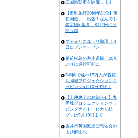
三国港朝市を開催します
【市制施行20周年記念】市
初開催、「出張！なんでも
鑑定団in坂井」8月2日に公
開収録
マチヨリにユトリ珈琲 ！4
日にプレオープン
越前松島の遊歩道橋 20年
ぶりに通行可能に
5年間で延べ15万人が観覧
丸岡城プロジェクションマ
ッピング5月10日で終了
【上映終了のお知らせ】丸
岡城プロジェクションマッ
ピングナイト「ヒカリ結
び」は5月10日まで！
坂井市英国派遣団報告会お
よび解団式