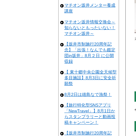
マチオン坂井メンター養成
講座
マチオン坂井情報交換会～
知らないともったいない！
マチオン坂井～
【坂井市制施行20周年記
念】「出張！なんでも鑑定
団in坂井」8月２日 に公開
収録
【 東十郷中央公園全天候型
多目施設】8月3日に安全祈
願祭
8月2日は雄島なで漁祭！
【旅行特化型SNSアプリ
「NewTravel」】8月1日か
らスタンプラリーと動画投
稿キャンペーン！
【坂井市制施行20周年記