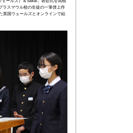
ウェールズ）＆Sakai」表彰式を高椋
プラスマウル校の生徒の一筆啓上作
れた英国ウェールズとオンラインで結