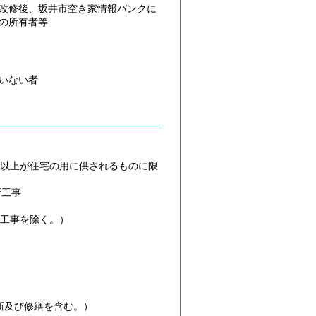
改修後、坂井市空き家情報バンクに
の所有者等
いない者
1以上が住宅の用に供されるものに限
新工事
る工事を除く。）
更新及び修繕を含む。）