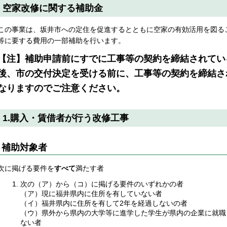
空家改修に関する補助金
この事業は、坂井市への定住を促進するとともに空家の有効活用を図る
等に要する費用の一部補助を行います。
【注】補助申請前にすでに工事等の契約を締結されてい
後、市の交付決定を受ける前に、工事等の契約を締結さ
なりますのでご注意ください。
1.購入・賃借者が行う改修工事
補助対象者
次に掲げる要件を
すべて
満たす者
次の（ア）から（コ）に掲げる要件のいずれかの者
（ア）現に福井県内に住所を有していない者
（イ）福井県内に住所を有して2年を経過しないの者
（ウ）県外から県内の大学等に進学した学生が県内の企業に就職
ない者