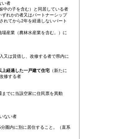
ない者
妊娠中の子を含む）と同居している者
いずれかの者又はパートナーシップ
されてから2年を経過しないパート
地場産業（農林水産業を含む。）に
入又は賃借し、改修する者で県内に
以上経過した一戸建て住宅
（新たに
改修する者
日
までに当該空家に住民票を異動
いない者
5分圏内に別に居住すること。（直系