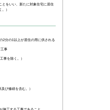
ことをいい、新たに対象住宅に居住
く。）
の2分の1以上が居住の用に供される
新工事
る工事を除く。）
更新及び修繕を含む。）
が施工する工事であること。