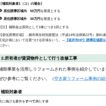
【
補助対象者1（コ）の場合
】
居住誘導区域内 50万円
を限度とする
居住誘導区域外 30万円
を限度とする
【注】補助金は原則として1棟につき1回とする
【居住誘導区域】…都市再生特別措置法（平成14年法律第22号）第81
正化計画において位置づける区域をいう。→
【坂井市HP】誘導区域図
ださい。
2.所有者が賃貸物件として行う改修工事
補助事業を活用しリフォームされた事例を紹介していま
ぜひ参考にご覧ください。（
空き家リフォーム事例の紹
補助対象者
次に掲げる要件を
すべて
満たす者