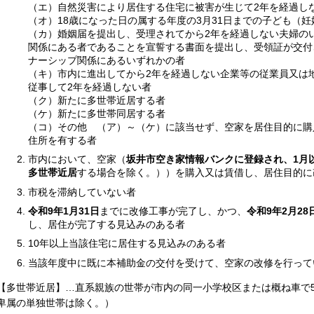
（エ）自然災害により居住する住宅に被害が生じて2年を経過し
（オ）18歳になった日の属する年度の3月31日までの子ども（
（カ）婚姻届を提出し、受理されてから2年を経過しない夫婦の
関係にある者であることを宣誓する書面を提出し、受領証が交付
ナーシップ関係にあるいずれかの者
（キ）市内に進出してから2年を経過しない企業等の従業員又は
従事して2年を経過しない者
（ク）新たに多世帯近居する者
（ケ）新たに多世帯同居する者
（コ）その他 （ア）～（ケ）に該当せず、空家を居住目的に購
住所を有する者
市内において、空家（
坂井市空き家情報バンクに登録され、1月
多世帯近居
する場合を除く。））を購入又は賃借し、居住目的に
市税を滞納していない者
令和9年1月31日
までに改修工事が完了し、かつ、
令和9年2月28
し、居住が完了する見込みのある者
10年以上当該住宅に居住する見込みのある者
当該年度中に既に本補助金の交付を受けて、空家の改修を行って
【多世帯近居】…直系親族の世帯が市内の同一小学校区または概ね車で
卑属の単独世帯は除く。）