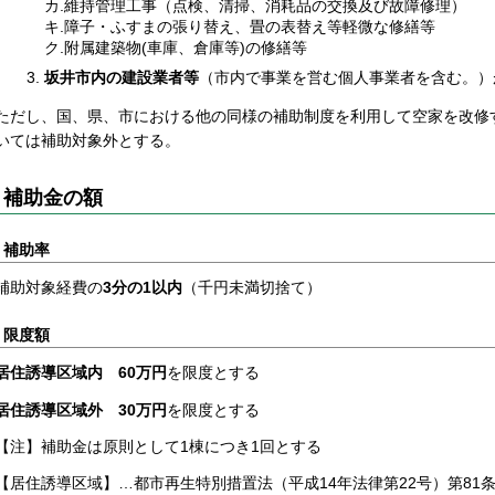
カ.維持管理工事（点検、清掃、消耗品の交換及び故障修理）
キ.障子・ふすまの張り替え、畳の表替え等軽微な修繕等
ク.附属建築物(車庫、倉庫等)の修繕等
坂井市内の建設業者等
（市内で事業を営む個人事業者を含む。）
ただし、国、県、市における他の同様の補助制度を利用して空家を改修
いては補助対象外とする。
補助金の額
補助率
補助対象経費の
3分の1以内
（千円未満切捨て）
限度額
居住誘導区域内 60万円
を限度とする
居住誘導区域外 30万円
を限度とする
【注】補助金は原則として1棟につき1回とする
【居住誘導区域】…都市再生特別措置法（平成14年法律第22号）第81