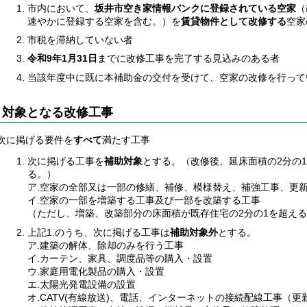
市内において、
坂井市空き家情報バンクに登録されている空家
（
速やかに登録する空家を含む。）を
賃貸物件として改修する
空家
市税を滞納していない者
令和9年1月31日
までに改修工事を完了する見込みのある者
当該年度中に既に本補助金の交付を受けて、空家の改修を行って
対象となる改修工事
次に掲げる要件を
すべて
満たす工事
次に掲げる工事を
補助対象
とする。（改修後、延床面積の2分の
る。）
ア.空家の全部又は一部の修繕、補修、模様替え、補強工事、更
イ.空家の一部を増築する工事及び一部を改築する工事
（ただし、増築、改築部分の床面積が既存住宅の2分の1を超え
上記1.のうち、次に掲げる工事は
補助対象外
とする。
ア.建築の解体、除却のみを行う工事
イ.カーテン、家具、調度品等の購入・設置
ウ.家庭用電化製品の購入・設置
エ.太陽光発電設備の設置
オ.CATV(有線放送)、電話、インターネットの接続配線工事（