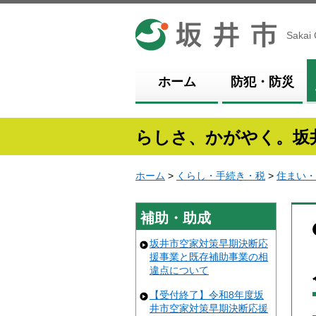
坂井市
Sakai 
ホーム
防犯・防災
らしさ、かがやく。坂
ホーム
>
くらし・手続き・税
>
住まい・
補助・助成
坂井市空家対策早期決断応
援事業と既存補助事業の相
違点について
【受付終了】令和8年度坂
井市空家対策早期決断応援