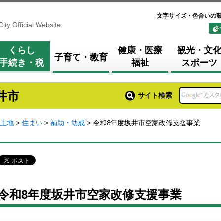
文字サイズ・色合いの
City Official Website
くらし
健康・医療
観光・文
子育て・教育
手続き・税
福祉
スポーツ
井市
サイト検索
土地
>
住まい
>
補助・助成
> 令和8年度坂井市空家改修支援事業
令和8年度坂井市空家改修支援事業