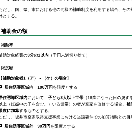
ただし、国、県、市における他の同様の補助制度を利用する場合、その
外とする。
補助金の額
補助率
補助対象経費の
3分の1以内
（千円未満切り捨て）
限度額
【
補助対象者1（ア）～（ケ）の場合
】
居住誘導区域内 100万円
を限度とする
居住誘導区域内
において、
子ども3人以上世帯
（18歳になった日の属す
以上（妊娠中の子を含む。）いる世帯）の者が空家を改修する場合、
補
限度に加算
するものとする。
ただし、坂井市空家取得支援事業における当該要件での加算補助との併
居住誘導区域外 30万円
を限度とする