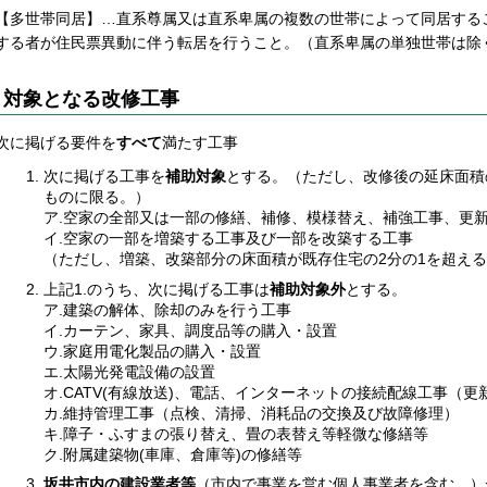
【多世帯同居】…直系尊属又は直系卑属の複数の世帯によって同居する
する者が住民票異動に伴う転居を行うこと。（直系卑属の単独世帯は除
対象となる改修工事
次に掲げる要件を
すべて
満たす工事
次に掲げる工事を
補助対象
とする。（ただし、改修後の延床面積
ものに限る。）
ア.空家の全部又は一部の修繕、補修、模様替え、補強工事、更
イ.空家の一部を増築する工事及び一部を改築する工事
（ただし、増築、改築部分の床面積が既存住宅の2分の1を超え
上記1.のうち、次に掲げる工事は
補助対象外
とする。
ア.建築の解体、除却のみを行う工事
イ.カーテン、家具、調度品等の購入・設置
ウ.家庭用電化製品の購入・設置
エ.太陽光発電設備の設置
オ.CATV(有線放送)、電話、インターネットの接続配線工事（
カ.維持管理工事（点検、清掃、消耗品の交換及び故障修理）
キ.障子・ふすまの張り替え、畳の表替え等軽微な修繕等
ク.附属建築物(車庫、倉庫等)の修繕等
坂井市内の建設業者等
（市内で事業を営む個人事業者を含む。）