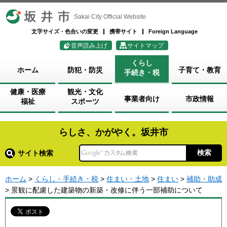
坂井市
Sakai City Official Website
文字サイズ・色合いの変更
携帯サイト
Foreign Language
音声読み上げ
サイトマップ
くらし
ホーム
防犯・防災
子育て・教育
手続き・税
健康・医療
観光・文化
事業者向け
市政情報
福祉
スポーツ
らしさ、かがやく。坂井市
サイト検索
ホーム
>
くらし・手続き・税
>
住まい・土地
>
住まい
>
補助・助成
> 景観に配慮した建築物の新築・改修に伴う一部補助について