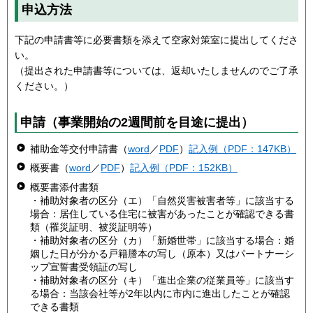
申込方法
下記の申請書等に必要書類を添えて空家対策室に提出してくださ
い。
（提出された申請書等については、返却いたしませんのでご了承
ください。）
申請（事業開始の2週間前を目途に提出）
補助金等交付申請書（
word
／
PDF
）
記入例（PDF：147KB）
概要書（
word
／
PDF
）
記入例（PDF：152KB）
概要書添付書類
・補助対象者の区分（エ）「自然災害被害者等」に該当する
場合：居住している住宅に被害があったことが確認できる書
類（罹災証明、被災証明等）
・補助対象者の区分（カ）「新婚世帯」に該当する場合：婚
姻した日が分かる戸籍謄本の写し（原本）又はパートナーシ
ップ宣誓書受領証の写し
・補助対象者の区分（キ）「進出企業の従業員等」に該当す
る場合：当該会社等が2年以内に市内に進出したことが確認
できる書類