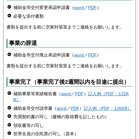
補助金等交付変更承認申請書（
word
／
PDF
）
必要な添付書類
書類を提出する前に空家対策室までご連絡をお願いします。
事業の辞退
補助金等交付廃止承認申請書（
word
／
PDF
）
書類を提出する前に空家対策室までご連絡をお願いします。
事業完了（事業完了後2週間以内を目途に提出）
補助事業等実績報告書（
word
／
PDF
）
記入例（PDF：132K
B）
補助金等交付請求書（
word
／
PDF
）
記入例（PDF：126KB）
売買契約書の写し（建物の取得費を記したもの）
領収書等の写し
世帯全員の住民票の写し（原本）