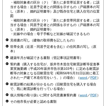
・補助対象者の区分（ク）「新たに多世帯近居する者」に該
当する場合：近居予定者との関係を示すもの（戸籍謄本の写
し（原本）、婚約証明書等）及び既存住宅と購入住宅の位置
図
・補助対象者の区分（ケ）「新たに多世帯同居する者」に該
当する場合：同居予定者との関係を示すもの（戸籍謄本の写
し（原本）、婚約証明書等）
・妊娠中の場合：母子手帳など妊娠が確認できるもの
見積書の写し（建物の取得費を記したもの）
世帯全員（近居・同居予定者を含む）の住民票の写し（原
本）
建築年月が確認できる書類（登記事項証明書等）
誓約書（購入する住宅が、坂井市木造住宅耐震診断等促進事
業実施要綱（平成20年坂井市告示第103号）に定める耐震診
断等の対象となる旧耐震住宅（昭和56年5月31日以前に着工
された一戸建て木造住宅をいう。）の場合）（
word
／
PDF
）
耐震診断の結果が分かるもの（旧耐震住宅を購入する場合
で、既に耐震診断を行っている場合）
個人情報の取り扱いに関する同意書兼誓約書（
word
／
PDF
）
その他市長が必要と認める書類