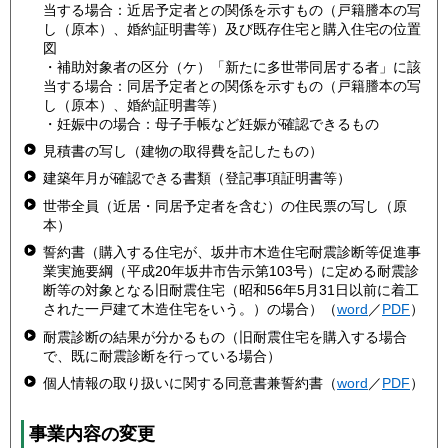
当する場合：近居予定者との関係を示すもの（戸籍謄本の写
し（原本）、婚約証明書等）及び既存住宅と購入住宅の位置
図
・補助対象者の区分（ケ）「新たに多世帯同居する者」に該
当する場合：同居予定者との関係を示すもの（戸籍謄本の写
し（原本）、婚約証明書等）
・妊娠中の場合：母子手帳など妊娠が確認できるもの
見積書の写し（建物の取得費を記したもの）
建築年月が確認できる書類（登記事項証明書等）
世帯全員（近居・同居予定者を含む）の住民票の写し（原
本）
誓約書（購入する住宅が、坂井市木造住宅耐震診断等促進事
業実施要綱（平成20年坂井市告示第103号）に定める耐震診
断等の対象となる旧耐震住宅（昭和56年5月31日以前に着工
された一戸建て木造住宅をいう。）の場合）（
word
／
PDF
）
耐震診断の結果が分かるもの（旧耐震住宅を購入する場合
で、既に耐震診断を行っている場合）
個人情報の取り扱いに関する同意書兼誓約書（
word
／
PDF
）
事業内容の変更