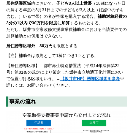
居住誘導区域内
において、
子ども3人以上世帯
（18歳になった日
の属する年度の3月31日までの子どもが3人以上（妊娠中の子を
含む。）いる世帯）の者が空家を購入する場合、
補助対象経費の
3分の1以内で30万円を限度に加算
するものとする。
ただし、坂井市空家改修支援事業費補助金における当該要件での
加算補助との併用はできない。
居住誘導区域外
30万円
を限度とする
【注】補助金は原則として1棟につき1回とする。
【居住誘導区域】…都市再生特別措置法（平成14年法律第22
号）第81条の規定により策定した坂井市立地適正化計画におい
て位置づける区域をいう。→
【坂井市HP】誘導区域図を参考
※
詳しくは、お問い合わせください。
事業の流れ