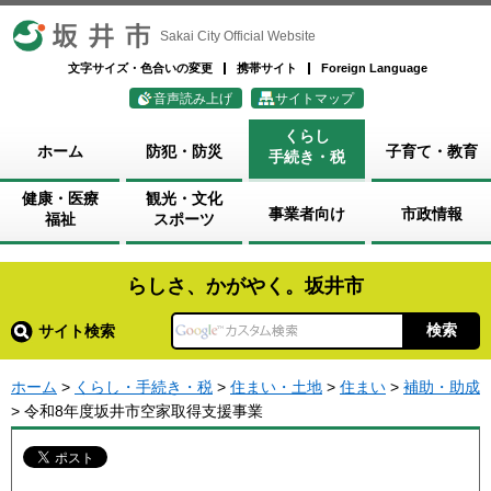
坂井市
Sakai City Official Website
文字サイズ・色合いの変更
携帯サイト
Foreign Language
音声読み上げ
サイトマップ
くらし
ホーム
防犯・防災
子育て・教育
手続き・税
健康・医療
観光・文化
事業者向け
市政情報
福祉
スポーツ
らしさ、かがやく。坂井市
サイト検索
ホーム
>
くらし・手続き・税
>
住まい・土地
>
住まい
>
補助・助成
> 令和8年度坂井市空家取得支援事業