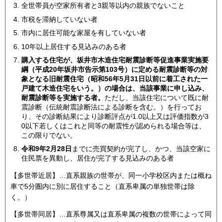
全世帯員が空家所有者と3親等以内の親族でないこと
市税を滞納していない者
市内に居住可能な家屋を有していない者
10年以上居住する見込みのある者
購入する住宅が、坂井市木造住宅耐震診断等促進事業実施要
綱（平成20年坂井市告示第103号）に定める耐震診断等の対
象となる旧耐震住宅（昭和56年5月31日以前に着工された一
戸建て木造住宅をいう。）の場合は、当該事業に申し込み、
耐震診断等を実施する者。
ただし、当該住宅について既に耐
震診断（伝統耐震診断法による診断を含む。）を行ってお
り、その診断結果により診断評点が1.0以上又は評価指数が3
0以下若しくはこれと同等の耐震性が認められる場合等は、
この限りでない。
令和9年2月28日
までに売買契約が完了し、かつ、当該空家に
住民票を異動し、居住が完了する見込みのある者
【多世帯近居】…直系親族の世帯が、同一小学校区内または概ね
車で5分圏内に別に居住すること（直系卑属の単独世帯は除
く。）
【多世帯同居】…直系尊属又は直系卑属の複数の世帯によって同