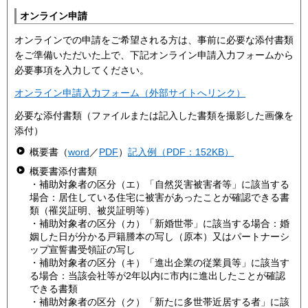
オンライン申請
オンラインでの申請をご希望される方は、事前に必要な添付書類
をご準備いただいた上で、下記オンライン申請入力フォームから
必要事項を入力してください。
オンライン申請入力フォーム（外部サイトへリンク）
必要な添付書類（ファイルまたは記入した書類を撮影した画像を
添付）
概要書（
word
／
PDF
）
記入例（PDF：152KB）
概要書添付書類
・補助対象者の区分（エ）「自然災害被害者等」に該当する
場合：居住している住宅に被害があったことが確認できる書
類（罹災証明、被災証明等）
・補助対象者の区分（カ）「新婚世帯」に該当する場合：婚
姻した日が分かる戸籍謄本の写し（原本）又はパートナーシ
ップ宣誓書受領証の写し
・補助対象者の区分（キ）「進出企業の従業員等」に該当す
る場合：当該会社等が2年以内に市内に進出したことが確認
できる書類
・補助対象者の区分（ク）「新たに多世帯近居する者」に該