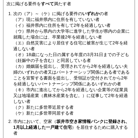
次に掲げる要件を
すべて
満たす者
次の（ア）～（ケ）に掲げる要件の
いずれか
の者
（ア）現に福井県内に住所を有していない者
（イ）福井県内に住所を有して2年を経過しない者
（ウ）県外から県内の大学等に進学した学生が県内の企業に
就職した場合には、卒業後2年を経過しない者
（エ）自然災害により居住する住宅に被害が生じて2年を経
過しない者
（オ）18歳になった日の属する年度の3月31日までの子ども
（妊娠中の子を含む）と同居している者
（カ）婚姻届を提出し、受理されてから2年を経過しない夫
婦のいずれかの者又はパートナーシップ関係にある者である
ことを宣誓する書面を提出し、受領証が交付されてから2年
を経過しないパートナーシップ関係にあるいずれかの者
（キ）市内に進出してから2年を経過しない企業等の従業員
又は地場産業（農林水産業を含む。）に従事して2年を経過
しない者
（ク）新たに多世帯近居する者
（ケ）新たに多世帯同居する者
市内において、空家（
坂井市空き家情報バンクに登録され、
1月以上経過した一戸建て住宅
）を居住するために購入する
者