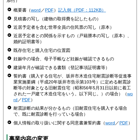
添付）
概要書（
word
／
PDF
）
記入例（PDF：112KB）
見積書の写し（建物の取得費を記したもの）
近居予定者を含む世帯全員の住民票の写し（原本）
近居予定者との関係を示すもの（戸籍謄本の写し（原本）、
婚約証明書等）
既存住宅と購入住宅の位置図
妊娠中の場合、母子手帳など妊娠が確認できるもの
建築年月が確認できる書類（登記事項証明書等）
誓約書（購入する住宅が、坂井市木造住宅耐震診断等促進事
業実施要綱（平成20年坂井市告示第103号）に定める耐震診
断等の対象となる旧耐震住宅（昭和56年5月31日以前に着工
された一戸建て木造住宅をいう。以下同じ。）の場合）（
wo
rd
／
PDF
）
耐震診断の結果が分かるもの（旧耐震住宅を購入する場合
で、既に耐震診断を行っている場合）
個人情報の取り扱いに関する同意書兼誓約書（
word
／
PDF
）
事業内容の変更