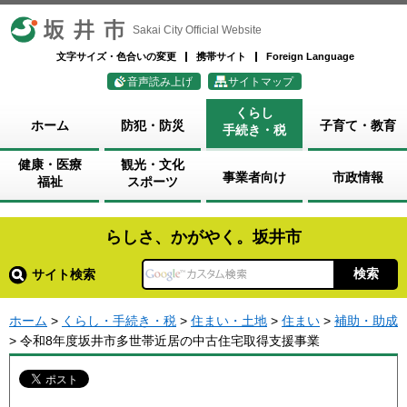
坂井市
Sakai City Official Website
文字サイズ・色合いの変更
携帯サイト
Foreign Language
音声読み上げ
サイトマップ
くらし
ホーム
防犯・防災
子育て・教育
手続き・税
健康・医療
観光・文化
事業者向け
市政情報
福祉
スポーツ
らしさ、かがやく。坂井市
サイト検索
ホーム
>
くらし・手続き・税
>
住まい・土地
>
住まい
>
補助・助成
> 令和8年度坂井市多世帯近居の中古住宅取得支援事業