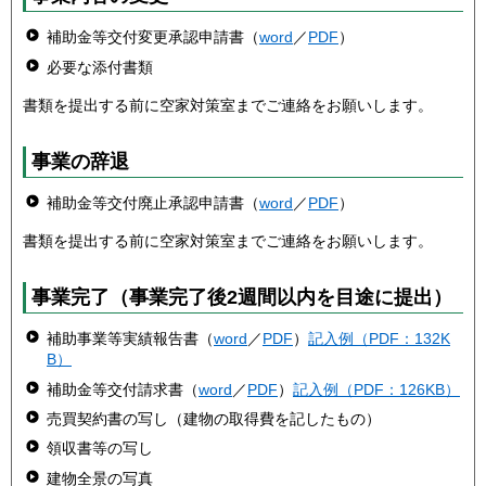
補助金等交付変更承認申請書（
word
／
PDF
）
必要な添付書類
書類を提出する前に空家対策室までご連絡をお願いします。
事業の辞退
補助金等交付廃止承認申請書（
word
／
PDF
）
書類を提出する前に空家対策室までご連絡をお願いします。
事業完了（事業完了後2週間以内を目途に提出）
補助事業等実績報告書（
word
／
PDF
）
記入例（PDF：132K
B）
補助金等交付請求書（
word
／
PDF
）
記入例（PDF：126KB）
売買契約書の写し（建物の取得費を記したもの）
領収書等の写し
建物全景の写真