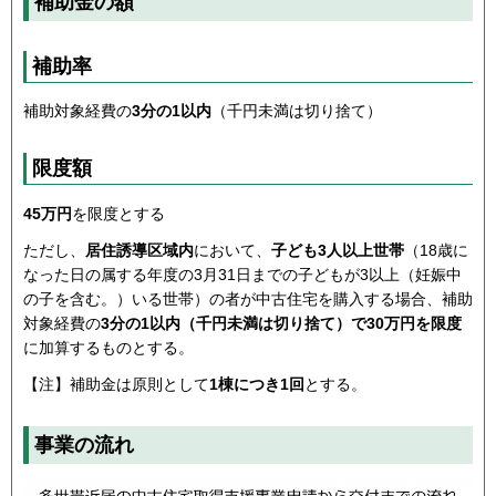
補助金の額
補助率
補助対象経費の
3分の1以内
（千円未満は切り捨て）
限度額
45万円
を限度とする
ただし、
居住誘導区域内
において、
子ども3人以上世帯
（18歳に
なった日の属する年度の3月31日までの子どもが3以上（妊娠中
の子を含む。）いる世帯）の者が中古住宅を購入する場合、補助
対象経費の
3分の1以内（千円未満は切り捨て）で30万円を限度
に加算するものとする。
【注】補助金は原則として
1棟につき1回
とする。
事業の流れ