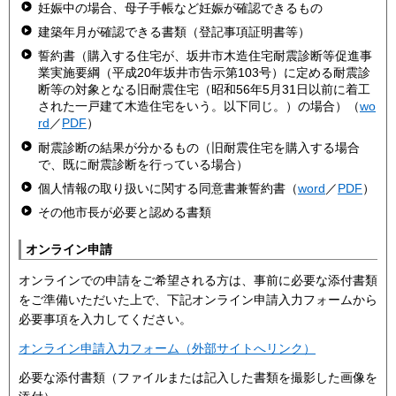
妊娠中の場合、母子手帳など妊娠が確認できるもの
建築年月が確認できる書類（登記事項証明書等）
誓約書（購入する住宅が、坂井市木造住宅耐震診断等促進事
業実施要綱（平成20年坂井市告示第103号）に定める耐震診
断等の対象となる旧耐震住宅（昭和56年5月31日以前に着工
された一戸建て木造住宅をいう。以下同じ。）の場合）（
wo
rd
／
PDF
）
耐震診断の結果が分かるもの（旧耐震住宅を購入する場合
で、既に耐震診断を行っている場合）
個人情報の取り扱いに関する同意書兼誓約書（
word
／
PDF
）
その他市長が必要と認める書類
オンライン申請
オンラインでの申請をご希望される方は、事前に必要な添付書類
をご準備いただいた上で、下記オンライン申請入力フォームから
必要事項を入力してください。
オンライン申請入力フォーム（外部サイトへリンク）
必要な添付書類（ファイルまたは記入した書類を撮影した画像を