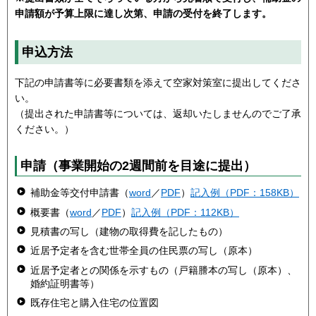
申請額が予算上限に達し次第、申請の受付を終了します。
申込方法
下記の申請書等に必要書類を添えて空家対策室に提出してくださ
い。
（提出された申請書等については、返却いたしませんのでご了承
ください。）
申請（事業開始の2週間前を目途に提出）
補助金等交付申請書（
word
／
PDF
）
記入例（PDF：158KB）
概要書（
word
／
PDF
）
記入例（PDF：112KB）
見積書の写し（建物の取得費を記したもの）
近居予定者を含む世帯全員の住民票の写し（原本）
近居予定者との関係を示すもの（戸籍謄本の写し（原本）、
婚約証明書等）
既存住宅と購入住宅の位置図