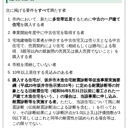
次に掲げる要件を
すべて
満たす者
市内において、新たに
多世帯近居
するために
中古の一戸建て
住宅
を購入する者
事業開始年度中に中古住宅を取得する者
宅地建物取引業者が仲介する中古住宅又は売り主となる中古
住宅で、売買契約により住宅（相続もしくは贈与による取
得、3親等以内の親族間の売買又は個人売買でないこと）を
購入する者
市税を滞納していない者
10年以上居住する見込みのある者
購入する住宅が、坂井市木造住宅耐震診断等促進事業実施要
綱（平成20年坂井市告示第103号）に定める耐震診断等の対
象となる旧耐震住宅（昭和56年5月31日以前に着工された一
戸建て木造住宅をいう。）の場合は、当該事業に申し込み、
耐震診断等を実施する者。
ただし、当該住宅について既に耐
震診断（伝統耐震診断法による診断を含む。）を行ってお
り、その診断結果により診断評点が1.0以上又は評価指数が3
0以下若しくはこれと同等の耐震性が認められる場合等は、
この限りでない。