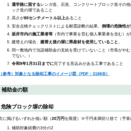
通学路に面する
レンガ造、石造、コンクリートブロック造その他
ック造の塀であること
高さが
80センチメートル以上
あること
安全点検チェックリストによる耐震診断の結果、
倒壊の危険性が
坂井市内の施工業者等
（市内で事業を営む個人事業者を含む）が
建替えの場合、
建替え後の塀に県産材を使用していること
。
同一敷地内で当該補助金の支給を受けていないこと（市長がやむ
でない。）
令和9年1月31日までに
完了する見込みがある工事であること
（参考）対象となる除却工事のイメージ図（PDF：318KB）
補助金の額
危険ブロック塀の除却
次に掲げるいずれか低い額（
20万円
を限度）※千円未満切り捨て（予算
補助対象経費の3分の2