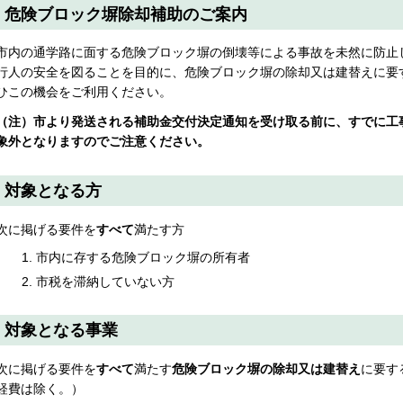
危険ブロック塀除却補助のご案内
市内の通学路に面する危険ブロック塀の倒壊等による事故を未然に防止
行人の安全を図ることを目的に、危険ブロック塀の除却又は建替えに要
ひこの機会をご利用ください。
（注）市より発送される補助金交付決定通知を受け取る前に、すでに工
象外となりますのでご注意ください。
対象となる方
次に掲げる要件を
すべて
満たす方
市内に存する危険ブロック塀の所有者
市税を滞納していない方
対象となる事業
次に掲げる要件を
すべて
満たす
危険ブロック塀の除却又は建替え
に要す
経費は除く。）