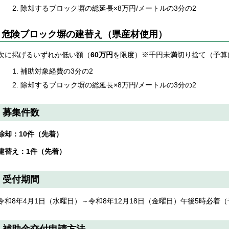
除却するブロック塀の総延長×8万円/メートルの3分の2
危険ブロック塀の建替え（県産材使用）
次に掲げるいずれか低い額（
60万円
を限度）※千円未満切り捨て（予算
補助対象経費の3分の2
除却するブロック塀の総延長×8万円/メートルの3分の2
募集件数
除却：10件（先着）
建替え：1件（先着）
受付期間
令和8年4月1日（水曜日）～令和8年12月18日（金曜日）午後5時必着
補助金交付申請方法