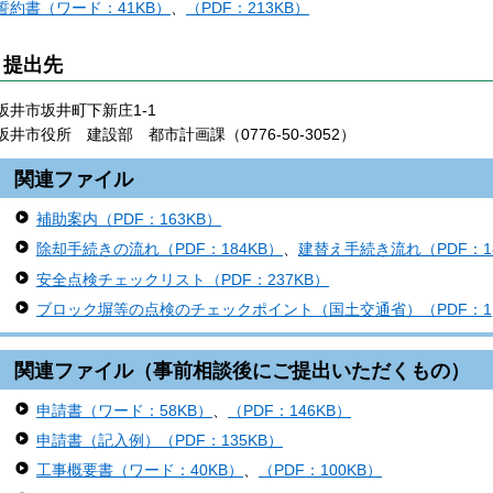
誓約書（ワード：41KB）
、
（PDF：213KB）
提出先
坂井市坂井町下新庄1-1
坂井市役所 建設部 都市計画課（0776-50-3052）
関連ファイル
補助案内（PDF：163KB）
除却手続きの流れ（PDF：184KB）
、
建替え手続き流れ（PDF：18
安全点検チェックリスト（PDF：237KB）
ブロック塀等の点検のチェックポイント（国土交通省）（PDF：1,7
関連ファイル（事前相談後にご提出いただくもの）
申請書（ワード：58KB）
、
（PDF：146KB）
申請書（記入例）（PDF：135KB）
工事概要書（ワード：40KB）
、
（PDF：100KB）