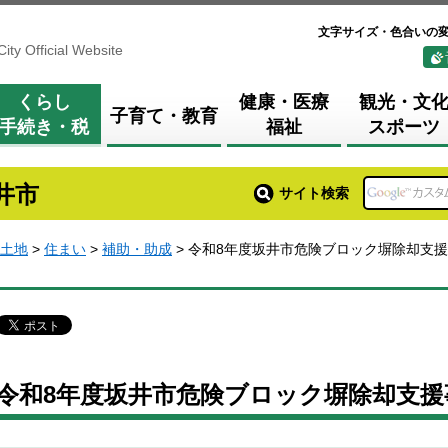
文字サイズ・色合いの
City Official Website
くらし
健康・医療
観光・文
子育て・教育
手続き・税
福祉
スポーツ
井市
サイト検索
土地
>
住まい
>
補助・助成
> 令和8年度坂井市危険ブロック塀除却支
令和8年度坂井市危険ブロック塀除却支援