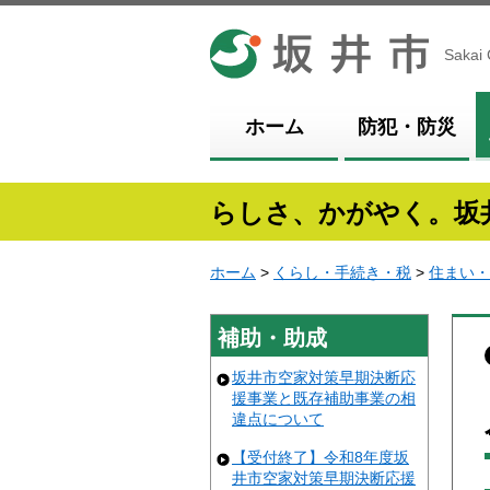
坂井市
Sakai 
ホーム
防犯・防災
らしさ、かがやく。坂
ホーム
>
くらし・手続き・税
>
住まい・
補助・助成
坂井市空家対策早期決断応
援事業と既存補助事業の相
違点について
【受付終了】令和8年度坂
井市空家対策早期決断応援