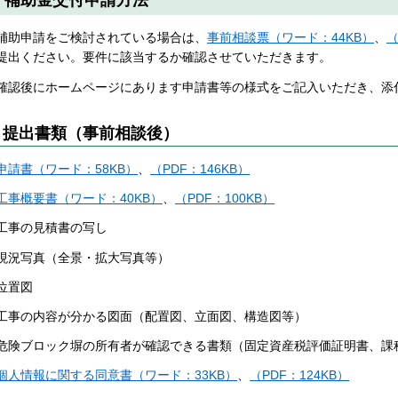
補助申請をご検討されている場合は、
事前相談票（ワード：44KB）
、
（
提出ください。要件に該当するか確認させていただきます。
確認後にホームページにあります申請書等の様式をご記入いただき、添
提出書類（事前相談後）
申請書（ワード：58KB）
、
（PDF：146KB）
工事概要書（ワード：40KB）
、
（PDF：100KB）
工事の見積書の写し
現況写真（全景・拡大写真等）
位置図
工事の内容が分かる図面（配置図、立面図、構造図等）
危険ブロック塀の所有者が確認できる書類（固定資産税評価証明書、課
個人情報に関する同意書（ワード：33KB）
、
（PDF：124KB）