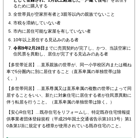
として登録され、1月以上経過した一戸建て住宅
）を居住す
るために購入する
全世帯員が空家所有者と3親等以内の親族でないこと
市税を滞納していない者
市内に居住可能な家屋を有していない者
10年以上居住する見込みのある者
令和9年2月28日
までに売買契約が完了し、かつ、当該空家に
住民票を異動し、居住が完了する見込みのある者
【多世帯近居】…直系親族の世帯が、同一小学校区内または概ね
車で5分圏内に別に居住すること（直系卑属の単独世帯は除
く。）
【多世帯同居】…直系尊属又は直系卑属の複数の世帯によって同
居することをいい、新たに対象住宅に居住する者が住民票異動に
伴う転居を行うこと。（直系卑属の単独世帯は除く。）
【安心R住宅】…既存住宅をリフォームし、特定既存住宅情報提
供事業者団体登録規程（平成29年国土交通省告示第1013号）第1
0条第1項に規定する標章が使用されている既存住宅のこと。