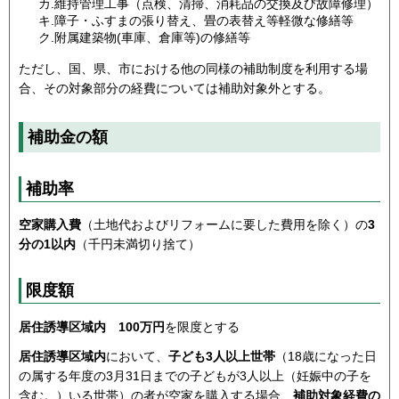
カ.維持管理工事（点検、清掃、消耗品の交換及び故障修理）
キ.障子・ふすまの張り替え、畳の表替え等軽微な修繕等
ク.附属建築物(車庫、倉庫等)の修繕等
ただし、国、県、市における他の同様の補助制度を利用する場
合、その対象部分の経費については補助対象外とする。
補助金の額
補助率
空家購入費
（土地代およびリフォームに要した費用を除く）の
3
分の1以内
（千円未満切り捨て）
限度額
居住誘導区域内 100万円
を限度とする
居住誘導区域内
において、
子ども3人以上世帯
（18歳になった日
の属する年度の3月31日までの子どもが3人以上（妊娠中の子を
含む。）いる世帯）の者が空家を購入する場合、
補助対象経費の