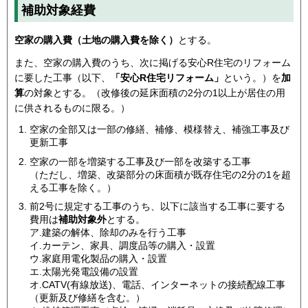
補助対象経費
空家の購入費（土地の購入費を除く）
とする。
また、空家の購入費のうち、次に掲げる安心R住宅のリフォーム
に要した工事（以下、
「安心R住宅リフォーム」
という。）を
加
算
の対象とする。（改修後の延床面積の2分の1以上が居住の用
に供されるものに限る。）
空家の全部又は一部の修繕、補修、模様替え、補強工事及び
更新工事
空家の一部を増築する工事及び一部を改築する工事
（ただし、増築、改築部分の床面積が既存住宅の2分の1を超
える工事を除く。）
前2号に規定する工事のうち、以下に該当する工事に要する
費用は
補助対象外
とする。
ア.建築の解体、除却のみを行う工事
イ.カーテン、家具、調度品等の購入・設置
ウ.家庭用電化製品の購入・設置
エ.太陽光発電設備の設置
オ.CATV(有線放送)、電話、インターネットの接続配線工事
（更新及び修繕を含む。）