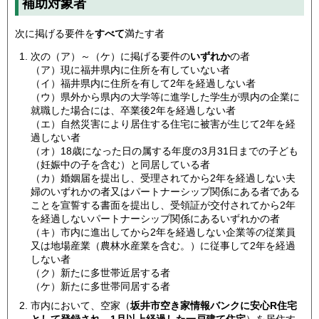
補助対象者
次に掲げる要件を
すべて
満たす者
次の（ア）～（ケ）に掲げる要件の
いずれか
の者
（ア）現に福井県内に住所を有していない者
（イ）福井県内に住所を有して2年を経過しない者
（ウ）県外から県内の大学等に進学した学生が県内の企業に
就職した場合には、卒業後2年を経過しない者
（エ）自然災害により居住する住宅に被害が生じて2年を経
過しない者
（オ）18歳になった日の属する年度の3月31日までの子ども
（妊娠中の子を含む）と同居している者
（カ）婚姻届を提出し、受理されてから2年を経過しない夫
婦のいずれかの者又はパートナーシップ関係にある者である
ことを宣誓する書面を提出し、受領証が交付されてから2年
を経過しないパートナーシップ関係にあるいずれかの者
（キ）市内に進出してから2年を経過しない企業等の従業員
又は地場産業（農林水産業を含む。）に従事して2年を経過
しない者
（ク）新たに多世帯近居する者
（ケ）新たに多世帯同居する者
市内において、空家（
坂井市空き家情報バンクに安心R住宅