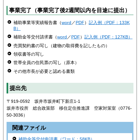
事業完了（事業完了後2週間以内を目途に提出）
補助事業等実績報告書（
word
／
PDF
）
記入例（PDF：133K
B）
補助金等交付請求書（
word
／
PDF
）
記入例（PDF：127KB）
売買契約書の写し（建物の取得費を記したもの）
領収書等の写し
世帯全員の住民票の写し（原本）
その他市長が必要と認める書類
提出先
〒919-0592 坂井市坂井町下新庄1-1
坂井市役所 総合政策部 移住定住推進課 空家対策室（0776-
50-3036）
関連ファイル
補助金等交付申請書（ワード：58KB）