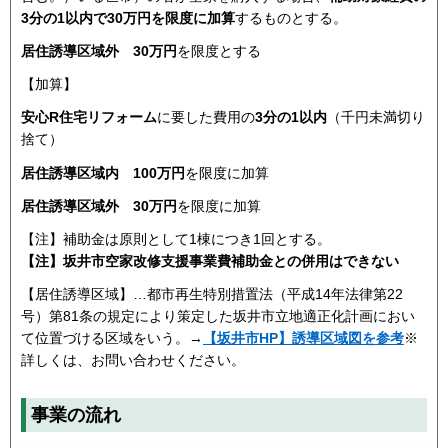
3分の1以内で30万円を限度に加算
するものとする。
居住誘導区域外
30万円
を限度とする
【加算】
安心R住宅リフォーム
に要した費用の
3分の1以内
（千円未満切り
捨て）
居住誘導区域内 100万円
を限度に加算
居住誘導区域外
30万円
を限度に加算
【注】補助金は原則として1棟につき1回とする。
【注】坂井市空家改修支援事業費補助金との併用はできない
【居住誘導区域】…都市再生特別措置法（平成14年法律第22
号）第81条の規定により策定した坂井市立地適正化計画におい
て位置づける区域をいう。→
【坂井市HP】誘導区域図を参考
※
詳しくは、お問い合わせください。
事業の流れ