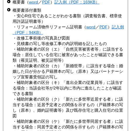
概要書（
word
／
PDF
）
記入例（PDF：169KB）
概要書添付書類
・安心R住宅であることがわかる書類（調査報告書、標章使
用許諾証明書等）
・リフォーム済物件リフォーム証明書（
word
／
PDF
）
記入例
（PDF：94KB）
・改修工事前後の写真及び図面
・見積書の写し等改修工事の内訳明細を記したもの
・補助対象者の区分（エ）「自然災害被害者等」に該当する
場合：居住している住宅に被害があったことが確認できる書
類（罹災証明、被災証明等）
・補助対象者の区分（カ）「新婚世帯」に該当する場合：婚
姻した日が分かる戸籍謄本の写し（原本）又はパートナーシ
ップ宣誓書受領証の写し
・補助対象者の区分（キ）「進出企業の従業員等」に該当す
る場合：当該会社等が2年以内に市内に進出したことが確認
できる書類
・補助対象者の区分（ク）「新たに多世帯近居する者」に該
当する場合：近居予定者との関係を示すもの（戸籍謄本の写
し（原本）、婚約証明書等）及び既存住宅と購入住宅の位置
図
・補助対象者の区分（ケ）「新たに多世帯同居する者」に該
当する場合：同居予定者との関係を示すもの（戸籍謄本の写