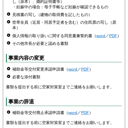
し（原本）、婚約証明書等）
・妊娠中の場合：母子手帳など妊娠が確認できるもの
見積書の写し（建物の取得費を記したもの）
世帯全員（近居・同居予定者を含む）の住民票の写し（原
本）
個人情報の取り扱いに関する同意書兼誓約書（
word
／
PDF
）
その他市長が必要と認める書類
事業内容の変更
補助金等交付変更承認申請書（
word
／
PDF
）
必要な添付書類
書類を提出する前に空家対策室までご連絡をお願いします。
事業の辞退
補助金等交付廃止承認申請書（
word
／
PDF
）
書類を提出する前に空家対策室までご連絡をお願いします。