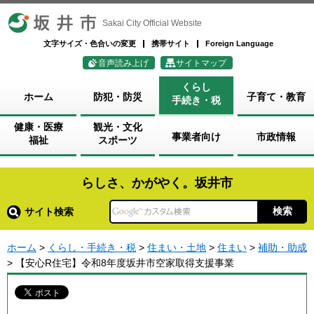
坂井市
Sakai City Official Website
文字サイズ・色合いの変更
携帯サイト
Foreign Language
音声読み上げ
サイトマップ
くらし
ホーム
防犯・防災
子育て・教育
手続き・税
健康・医療
観光・文化
事業者向け
市政情報
福祉
スポーツ
らしさ、かがやく。坂井市
サイト検索
ホーム
>
くらし・手続き・税
>
住まい・土地
>
住まい
>
補助・助成
> 【安心R住宅】令和8年度坂井市空家取得支援事業