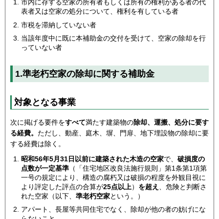
市内に存する空家の所有者もしくは所有の権利がある者の代
表者又は空家の処分について、権利を有している者
市税を滞納していない者
当該年度中に既に本補助金の交付を受けて、空家の除却を行
っていない者
1.準老朽空家の除却に関する補助金
対象となる事業
次に掲げる要件を
すべて
満たす建築物の
除却、運搬、処分に要す
る経費。
ただし、動産、庭木、塀、門扉、地下埋設物の除却に要
する経費は除く。
昭和56年5月31日以前に建築された木造の空家
で、
破損度の
点数が一定基準
（「住宅地区改良法施行規則」第1条第1項第
一号の規定により、構造の腐朽又は破損の程度を外観目視に
より評定した評点の合算が
25点以上
）
を超え
、危険と判断さ
れた空家（以下、
準老朽空家
という。）
アパート、長屋等共同住宅でなく、除却が他の者の妨げにな
らないこと