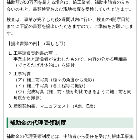
補助額が50万円を超える場合は、施工業者、補助申請者の立ち
会いのもと、書類検査および現地検査を受検していただきます。
検査は、事業が完了した後2週間以内に行い、検査の4開庁日前
までに下記の書類を提出いただきますので、ご準備をお願いしま
す。
【提出書類の例】（写しも可）
工事請負契約書の写し
事業主体と請負者が交わしたもので、内容の分かる明細書
（できるだげ具体的に）を添付
工事写真
（ア）施工前写真（種々の角度から撮影）
（イ）施工中写真（各工程毎に撮影）
（ウ）完成写真（施工前・後が対比できるように施工前と同
角度から撮影）
産廃契約書、マニュフェスト（A票、E票）
補助金の代理受領制度
補助金の代理受領制度とは、申請者から委任を受けた解体工事施