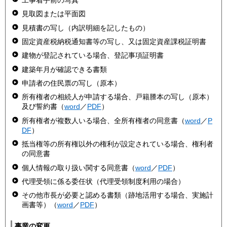
見取図または平面図
見積書の写し（内訳明細を記したもの）
固定資産税納税通知書等の写し、又は固定資産課税証明書
建物が登記されている場合、登記事項証明書
建築年月が確認できる書類
申請者の住民票の写し（原本）
所有権者の相続人が申請する場合、戸籍謄本の写し（原本）
及び誓約書（
word
／
PDF
）
所有権者が複数人いる場合、全所有権者の同意書（
word
／
P
DF
）
抵当権等の所有権以外の権利が設定されている場合、権利者
の同意書
個人情報の取り扱い関する同意書（
word
／
PDF
）
代理受領に係る委任状（代理受領制度利用の場合）
その他市長が必要と認める書類（跡地活用する場合、実施計
画書等）（
word
／
PDF
）
事業の変更