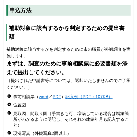
申込方法
補助対象に該当するかを判定するための提出書
類
補助対象に該当するかを判定するために市の職員が外観調査を実
施します。
まずは、調査のために事前相談票に必要
書類を添
えて提出してください。
（提出された申請書等については、返却いたしませんのでご了承
ください。）
事前相談票（
word
／
PDF
）
記入例（PDF：107KB）
位置図
見取図、間取り図（手書きも可、増築している場合は増築箇
所がわかるように明記し、それぞれの建築年月も記入するこ
と）
現況写真（外観写真2面以上）