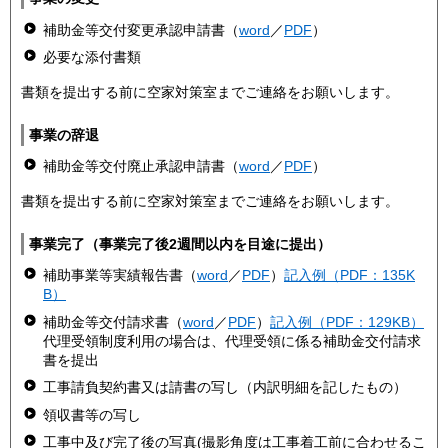
補助金等交付変更承認申請書（
word
／
PDF
）
必要な添付書類
書類を提出する前に空家対策室までご連絡をお願いします。
事業の辞退
補助金等交付廃止承認申請書（
word
／
PDF
）
書類を提出する前に空家対策室までご連絡をお願いします。
事業完了（事業完了後2週間以内を目途に提出）
補助事業等実績報告書（
word
／
PDF
）
記入例（PDF：135K
B）
補助金等交付請求書（
word
／
PDF
）
記入例（PDF：129KB）
代理受領制度利用の場合は、代理受領に係る補助金交付請求
書を提出
工事請負契約書又は請書の写し（内訳明細を記したもの）
領収書等の写し
工事中及び完了後の写真(撮影角度は工事着工前に合わせるこ