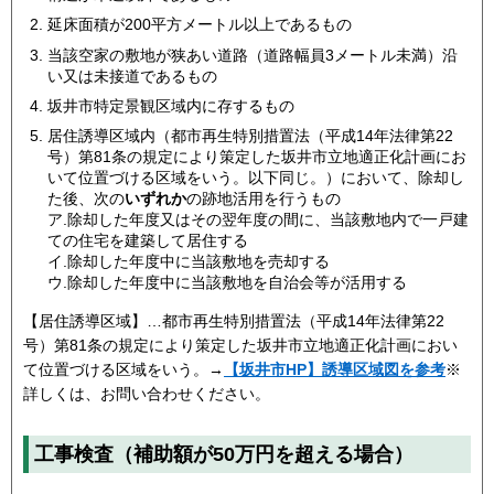
延床面積が200平方メートル以上であるもの
当該空家の敷地が狭あい道路（道路幅員3メートル未満）沿
い又は未接道であるもの
坂井市特定景観区域内に存するもの
居住誘導区域内（都市再生特別措置法（平成14年法律第22
号）第81条の規定により策定した坂井市立地適正化計画にお
いて位置づける区域をいう。以下同じ。）において、除却し
た後、次の
いずれか
の跡地活用を行うもの
ア.除却した年度又はその翌年度の間に、当該敷地内で一戸建
ての住宅を建築して居住する
イ.除却した年度中に当該敷地を売却する
ウ.除却した年度中に当該敷地を自治会等が活用する
【居住誘導区域】…都市再生特別措置法（平成14年法律第22
号）第81条の規定により策定した坂井市立地適正化計画におい
て位置づける区域をいう。→
【坂井市HP】誘導区域図を参考
※
詳しくは、お問い合わせください。
工事検査（補助額が50万円を超える場合）