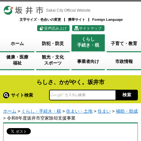
坂井市
Sakai City Official Website
文字サイズ・色合いの変更
携帯サイト
Foreign Language
音声読み上げ
サイトマップ
くらし
ホーム
防犯・防災
子育て・教育
手続き・税
健康・医療
観光・文化
事業者向け
市政情報
福祉
スポーツ
らしさ、かがやく。坂井市
サイト検索
ホーム
>
くらし・手続き・税
>
住まい・土地
>
住まい
>
補助・助成
> 令和8年度坂井市空家除却支援事業