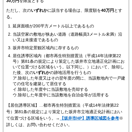
30万円
を限度とする
ただし、次の
いずれか
に該当する場合は、限度額を
40万円
とす
る。
延床面積が200平方メートル以上であるもの
当該空家の敷地が狭あい道路（道路幅員3メートル未満）沿
い又は未接道であるもの
坂井市特定景観区域内に存するもの
居住誘導区域内（都市再生特別措置法（平成14年法律第22
号）第81条の規定により策定した坂井市立地適正化計画にお
いて位置づける区域をいう。以下同じ。）において、除却し
た後、次の
いずれか
の跡地活用を行うもの
ア.除却した年度又はその翌年度の間に、当該敷地内で一戸建
ての住宅を建築して居住する
イ.除却した年度中に当該敷地を売却する
ウ.除却した年度中に当該敷地を自治会等が活用する
【居住誘導区域】…都市再生特別措置法（平成14年法律第22
号）第81条の規定により策定した坂井市立地適正化計画におい
て位置づける区域をいう。→
【坂井市HP】誘導区域図を参考
※
詳しくは、お問い合わせください。