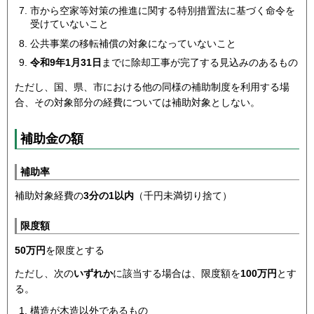
市から空家等対策の推進に関する特別措置法に基づく命令を
受けていないこと
公共事業の移転補償の対象になっていないこと
令和9年1月31日
までに除却工事が完了する見込みのあるもの
ただし、国、県、市における他の同様の補助制度を利用する場
合、その対象部分の経費については補助対象としない。
補助金の額
補助率
補助対象経費の
3分の1以内
（千円未満切り捨て）
限度額
50万円
を限度とする
ただし、次の
いずれか
に該当する場合は、限度額を
100万円
とす
る。
構造が木造以外であるもの