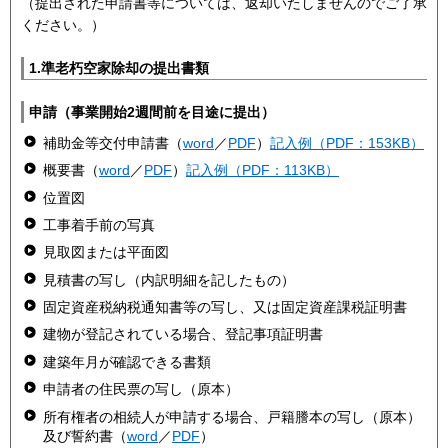
（提出された申請書等については、返却いたしませんのでご了承
ください。）
1.準老朽空家除却の提出書類
申請（事業開始2週間前を目途に提出）
補助金等交付申請書（
word
／
PDF
）
記入例（PDF：153KB）
概要書（
word
／
PDF
）
記入例（PDF：113KB）
位置図
工事着手前の写真
見取図または平面図
見積書の写し（内訳明細を記したもの）
固定資産税納税通知書等の写し、又は固定資産課税証明書
建物が登記されている場合、登記事項証明書
建築年月が確認できる書類
申請者の住民票の写し（原本）
所有権者の相続人が申請する場合、戸籍謄本の写し（原本）
及び誓約書（
word
／
PDF
）