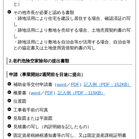
と）
その他市長が必要と認める書類
・跡地活用により住宅を建設し居住する場合、確認済証の写
し
・跡地活用により敷地を売却する場合、土地売買契約書の写
し
・跡地活用により敷地を自治会等が活用する場合、自治会等
との協定書又は土地使用賃借契約書の写し
2.老朽危険空家除却の提出書類
申請（事業開始2週間前を目途に提出）
補助金等交付申請書（
word
／
PDF
）
記入例（PDF：152KB）
概要書（
word
／
PDF
）
記入例（PDF：115KB）
位置図
工事着手前の写真
見取図または平面図
見積書の写し（内訳明細を記したもの）
固定資産税納税通知書等の写し、又は固定資産課税証明書