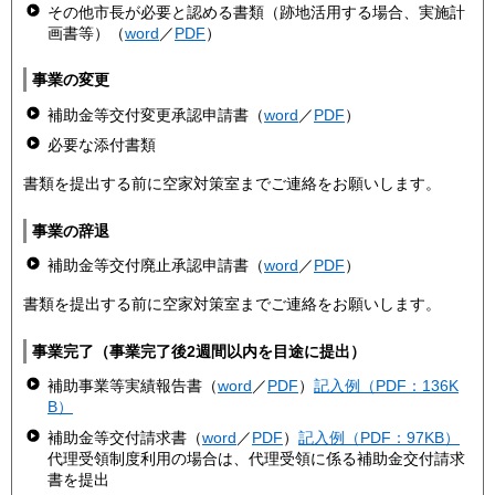
その他市長が必要と認める書類（跡地活用する場合、実施計
画書等）（
word
／
PDF
）
事業の変更
補助金等交付変更承認申請書（
word
／
PDF
）
必要な添付書類
書類を提出する前に空家対策室までご連絡をお願いします。
事業の辞退
補助金等交付廃止承認申請書（
word
／
PDF
）
書類を提出する前に空家対策室までご連絡をお願いします。
事業完了（事業完了後2週間以内を目途に提出）
補助事業等実績報告書（
word
／
PDF
）
記入例（PDF：136K
B）
補助金等交付請求書（
word
／
PDF
）
記入例（PDF：97KB）
代理受領制度利用の場合は、代理受領に係る補助金交付請求
書を提出