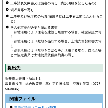
工事請負契約書又は請書の写し（内訳明細を記したもの）
領収書等の写し
工事中及び完了後の写真(撮影角度は工事着工前に合わせるこ
と）
その他市長が必要と認める書類
・跡地活用により住宅を建設し居住する場合、確認済証の写
し
・跡地活用により敷地を売却する場合、土地売買契約書の写
し
・跡地活用により敷地を自治会等が活用する場合、自治会等
との協定書又は土地使用賃借契約書の写し
提出先
坂井市坂井町下新庄1-1
坂井市役所 総合政策部 移住定住推進課 空家対策室（0776-
50-3036）
関連ファイル
事前相談票（ワード：45KB）