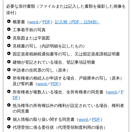
必要な添付書類（ファイルまたは記入した書類を撮影した画像を
添付）
概要書（
word
／
PDF
）
記入例（PDF：115KB）
工事着手前の写真
見取図または平面図
見積書の写し（内訳明細を記したもの）
固定資産税納税通知書等の写し、又は固定資産課税証明書
建物が登記されている場合、登記事項証明書
申請者の住民票の写し（原本）
所有権者の相続人が申請する場合、戸籍謄本の写し（原本）
及び誓約書（
word
／
PDF
）
所有権者が複数人いる場合、全所有権者の同意書（
word
／
P
DF
）
抵当権等の所有権以外の権利が設定されている場合、権利者
の同意書
個人情報の取り扱い関する同意書（
word
／
PDF
）
代理受領に係る委任状（代理受領制度利用の場合）