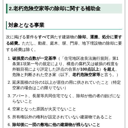
2.老朽危険空家等の除却に関する補助金
対象となる事業
次に掲げる要件を
すべて
満たす建築物の
除却、運搬、処分に要す
る経費。
ただし、動産、庭木、塀、門扉、地下埋設物の除却に要
する経費は除く。
破損度の点数が一定基準
（「住宅地区改良法施行規則」第1
条第1項第一号の規定により、構造の腐朽又は破損の程度を
外観目視により評定した評点の合算が
100点以上
）
を超え
、
危険と判断された空き家（以下、
老朽危険空家等
と言う。）
延床面積の2分の1以上が居住の用に供されていたこと（特定
空家の場合はこの限りでない）
アパート、長屋等共同住宅でなく、除却が他の者の妨げにな
らないこと
空家となった原因が火災でないこと
所有権以外の権利が設定されていない建築物であること
除却後に一団の敷地に他の建築物が残らないこと