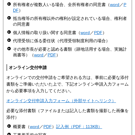
所有権者が複数人いる場合、全所有権者の同意書（
word
／
P
DF
）
抵当権等の所有権以外の権利が設定されている場合、権利者
の同意書
個人情報の取り扱い関する同意書（
word
／
PDF
）
代理受領に係る委任状（代理受領制度利用の場合）
その他市長が必要と認める書類（跡地活用する場合、実施計
画書等）（
word
／
PDF
）
オンライン交付申請
オンラインでの交付申請をご希望される方は、事前に必要な添付
書類をご準備いただいた上で、下記オンライン申請入力フォーム
から必要事項を入力してください。
オンライン交付申請入力フォーム（外部サイトへリンク）
必要な添付書類（ファイルまたは記入した書類を撮影した画像を
添付）
概要書（
word
／
PDF
）
記入例（PDF：113KB）
工事着手前の写真