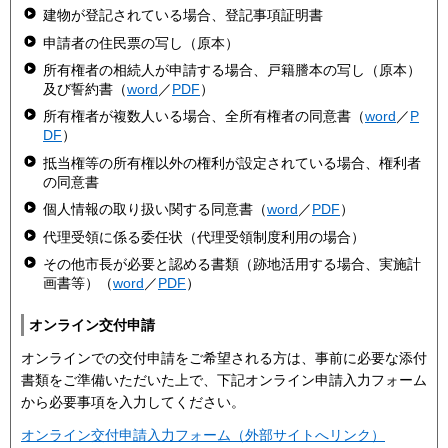
建物が登記されている場合、登記事項証明書
申請者の住民票の写し（原本）
所有権者の相続人が申請する場合、戸籍謄本の写し（原本）
及び誓約書（
word
／
PDF
）
所有権者が複数人いる場合、全所有権者の同意書（
word
／
P
DF
）
抵当権等の所有権以外の権利が設定されている場合、権利者
の同意書
個人情報の取り扱い関する同意書（
word
／
PDF
）
代理受領に係る委任状（代理受領制度利用の場合）
その他市長が必要と認める書類（跡地活用する場合、実施計
画書等）（
word
／
PDF
）
オンライン交付申請
オンラインでの交付申請をご希望される方は、事前に必要な添付
書類をご準備いただいた上で、下記オンライン申請入力フォーム
から必要事項を入力してください。
オンライン交付申請入力フォーム（外部サイトへリンク）