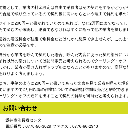
前提として、業者の料金設定は自由で消費者はその契約をするかどうか
の合意で成り立っているので契約後に高いからという理由で解約を求め
サイトに290円～と書かれていたのであれば、なぜ2万円にまでなってし
円で済むのか確認し、納得できなければすぐに断って他の業者を探しま
便器の着脱料金が往復で別料金だとはなかな想像できませんが、このよ
ので注意が必要です。
自分から業者を呼んで契約した場合、呼んだ内容にあった契約部分につ
それ以外の部分については訪問販売と考えられるのでクーリング・オフ
しかし、業者が受け入れずトラブルになることがありますので、高額な
を取りよく考えましょう。
なお、事例のように290円～と書いてあった文言を見て業者を呼んだ場合
でいますので2万円以降の作業についての勧誘は訪問販売だと解釈でき
ーリング・オフの通知を出すことで契約の解除が可能だと考えられます
お問い合わせ
坂井市消費者センター
電話番号：0776‐50‐3029 ファクス：0776‐66‐2940