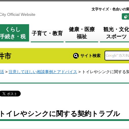
文字サイズ・色合いの
City Official Website
くらし
健康・医療
観光・文
子育て・教育
手続き・税
福祉
スポーツ
井市
サイト検索
活
>
注意してほしい相談事例とアドバイス
> トイレやシンクに関する
トイレやシンクに関する契約トラブル