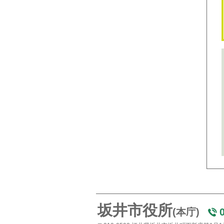
坂井市役所
(本庁)