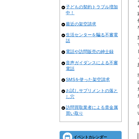
子どもの契約トラブル増加
中！
最近の架空請求
生活センターを騙る不審電
話
電話や訪問販売の紳士録
音声ガイダンスによる不審
電話
SMSを使った架空請求
お試しサプリメントの落と
し穴
訪問買取業者による貴金属
買い取り
イベントカレンダー