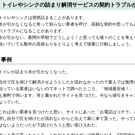
トイレやシンクの詰まり解消サービスの契約トラブル
トイレやシンクは突然詰まることがあります。
水が引かなくなると焦って知らない業者を呼び、高額な契約や思っても
れトラブルになることがあります。
水が引かない、夜間や早朝でどうしよう！と思っても後々のことを考え
急いでいても数件の見積もりをとりよく考えて慎重に行動しましょう。
事例
トイレが詰まり水が引かなくなった。
自分で圧を掛けて解消させようとしたが流れなかったので素人では無理
知っている業者はいないのでネットで調べたところ、「地域最安値！」
も無料で伺います」等と書かれたサイトを見つけた。今なら値引きキャンペ
なっていた。
これは良い業者を見つけたと思い、サイトにあった「お電話はコチラ」
明し自分で圧を掛けたが流れないからと伝えて家に来て貰った。やって
はないようだったが下請けだろうと思い受け入れた。
ざっと見て貰ったところ、これだとまずはポンプ作業になる、2万円掛