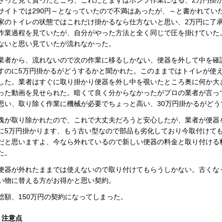
サイトでは290円～となっていたので不満はあったが、～と書かれてい
家のトイレの状態ではこれだけ掛かるなら仕方ないと思い、2万円に了
作業過程を見ていたが、自分がやった方法と全く同じで圧を掛けていた
ないと思い見ていたが流れなかった。
業者から、流れないので次の作業に移るしかない、便器を外して中を確
すのに5万円掛かるがどうするかと聞かれた。このままではトイレが使
した。業者はすぐに取り掛かり便器を外し中を覗いたところ奥に何か大
った動画を見せられた。暗くて良く分からなかったがプロの業者が言っ
思い、取り除く作業に機械が必要でちょっと高い、30万円掛かるがど
塊が取り除かれたので、これで大丈夫だろうと安心したが、業者が便器
に5万円掛かります、もう古い型なので部品も劣化しており今取付けて
だと思いますよ、今なら外れているので新しい便器の料金と取り付ける
た。
便器が外れたままでは使えないので取り付けてもらうしかない。古くな
い物に替える方がお得かと思い契約。
総額、150万円の契約になってしまった。
注意点