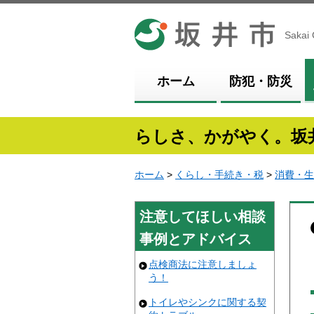
坂井市
Sakai 
ホーム
防犯・防災
らしさ、かがやく。坂
ホーム
>
くらし・手続き・税
>
消費・生
注意してほしい相談
事例とアドバイス
点検商法に注意しましょ
う！
トイレやシンクに関する契