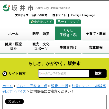
坂井市
Sakai City Official Website
文字サイズ・色合いの変更
携帯サイト
Foreign Language
音声読み上げ
サイトマップ
くらし
ホーム
防犯・防災
子育て・教育
手続き・税
健康・医療
観光・文化
事業者向け
市政情報
福祉
スポーツ
らしさ、かがやく。坂井市
サイト検索
ホーム
>
くらし・手続き・税
>
消費・生活
>
注意してほしい相談事
例とアドバイス
> 訪問販売にご注意ください！