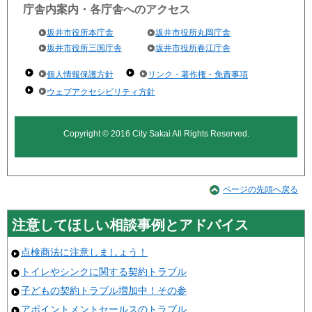
庁舎内案内・各庁舎へのアクセス
坂井市役所本庁舎
坂井市役所丸岡庁舎
坂井市役所三国庁舎
坂井市役所春江庁舎
個人情報保護方針
リンク・著作権・免責事項
ウェブアクセシビリティ方針
Copyright © 2016 City Sakai All Rights Reserved.
ページの先頭へ戻る
注意してほしい相談事例とアドバイス
点検商法に注意しましょう！
トイレやシンクに関する契約トラブル
子どもの契約トラブル増加中！その参
アポイントメントセールスのトラブル