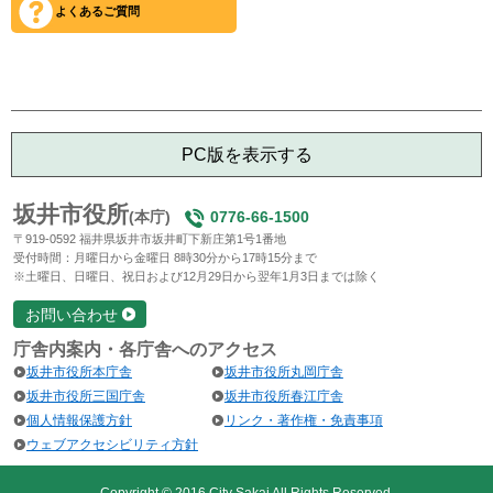
よくあるご質問
PC版を表示する
坂井市役所
(本庁)
0776-66-1500
〒919-0592 福井県坂井市坂井町下新庄第1号1番地
受付時間：月曜日から金曜日 8時30分から17時15分まで
※土曜日、日曜日、祝日および12月29日から翌年1月3日までは除く
お問い合わせ
庁舎内案内・各庁舎へのアクセス
坂井市役所本庁舎
坂井市役所丸岡庁舎
坂井市役所三国庁舎
坂井市役所春江庁舎
個人情報保護方針
リンク・著作権・免責事項
ウェブアクセシビリティ方針
Copyright © 2016 City Sakai All Rights Reserved.