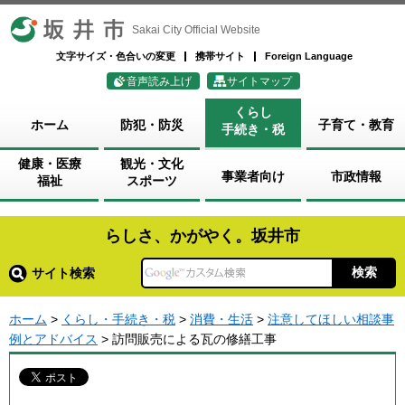
坂井市
Sakai City Official Website
文字サイズ・色合いの変更
携帯サイト
Foreign Language
音声読み上げ
サイトマップ
くらし
ホーム
防犯・防災
子育て・教育
手続き・税
健康・医療
観光・文化
事業者向け
市政情報
福祉
スポーツ
らしさ、かがやく。坂井市
サイト検索
ホーム
>
くらし・手続き・税
>
消費・生活
>
注意してほしい相談事
例とアドバイス
> 訪問販売による瓦の修繕工事