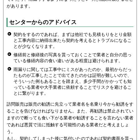
があります。
センターからのアドバイス
契約をするのであれば、まずは他社でも見積もりをとり金額
と工事内容に納得出来たら契約を考えるとトラブルになるこ
とが少なくなります。
修繕前と修繕後の写真を貰っておくことで業者と自分の思っ
ている修繕内容の食い違いがある程度は避けられます。
雨漏りに関しては工事中にミスがあったのか、最初からだっ
たものが工事したことで出てきたのかは証明が難しいので、
そういった例もあることを踏まえ、多少手間がかかっても知
っている業者や大手業者に依頼することでリスクを避けるこ
とに繋がります。
訪問販売は販売の勧誘に先立って業者名を名乗り今から勧誘をす
ることを告げなければなりません。また、再勧誘は禁止されてい
ますので断っても食い下がる業者や勧誘することを言わない業者
であれば悪質で法に抵触する可能性のある業者だと考えましょ
う。
もし、契約してしまった後に気付いたのであれば契約書面を貰っ