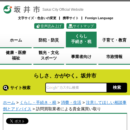
坂井市
Sakai City Official Website
文字サイズ・色合いの変更
携帯サイト
Foreign Language
音声読み上げ
サイトマップ
くらし
ホーム
防犯・防災
子育て・教育
手続き・税
健康・医療
観光・文化
事業者向け
市政情報
福祉
スポーツ
らしさ、かがやく。坂井市
サイト検索
ホーム
>
くらし・手続き・税
>
消費・生活
>
注意してほしい相談事
例とアドバイス
> 訪問買取業者による貴金属買い取り