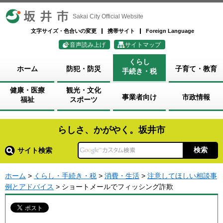
坂井市
Sakai City Official Website
文字サイズ・色合いの変更
携帯サイト
Foreign Language
音声読み上げ
サイトマップ
くらし
ホーム
防犯・防災
子育て・教育
手続き・税
健康・医療
観光・文化
事業者向け
市政情報
福祉
スポーツ
らしさ、かがやく。坂井市
サイト検索
ホーム
>
くらし・手続き・税
>
消費・生活
>
注意してほしい相談事
例とアドバイス
> ショートメールでフィッシング詐欺