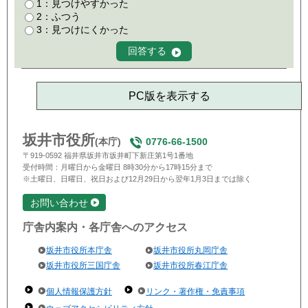
1：見つけやすかった
2：ふつう
3：見つけにくかった
PC版を表示する
坂井市役所
(本庁)
0776-66-1500
〒919-0592 福井県坂井市坂井町下新庄第1号1番地
受付時間：月曜日から金曜日 8時30分から17時15分まで
※土曜日、日曜日、祝日および12月29日から翌年1月3日までは除く
お問い合わせ
庁舎内案内・各庁舎へのアクセス
坂井市役所本庁舎
坂井市役所丸岡庁舎
坂井市役所三国庁舎
坂井市役所春江庁舎
個人情報保護方針
リンク・著作権・免責事項